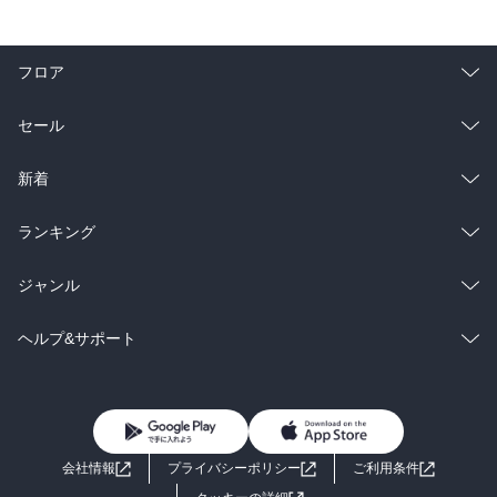
フロア
総合
コミック
セール
ラノベ
小説
総合
コミック
新着
雑誌・グラビア
ビジネス・実用
ラノベ
小説
総合
コミック
ランキング
BL・TL
雑誌・グラビア
ビジネス・実用
ラノベ
小説
総合
コミック
ジャンル
BL・TL
雑誌・グラビア
ビジネス・実用
ラノベ
小説
コミック
男性コミック
ヘルプ&サポート
BL・TL
雑誌・グラビア
ビジネス・実用
女性コミック
コミック誌
初めての方へ
ヘルプ
BL・TL
ライトノベル
男子向けラノベ
よくあるご質問
お問い合わせ
会社情報
プライバシーポリシー
ご利用条件
女子向けラノベ
小説
利用規約