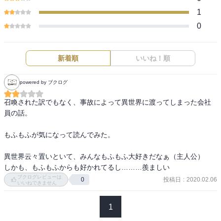
1
0
新着順
いいね！順
powered by ブクログ
召喚された訳でもなく、事故によって異世界に渡ってしまった会社
員の話。

もふもふが気になって読んでみた。

異世界云々置いといて、みんなもふもふ大好きだなぁ（主人公）

しかも、もふもふからも好かれてるし………羨ましい
ブクログレビューは
投稿日
:
2020.02.06
0
いいねできません
1