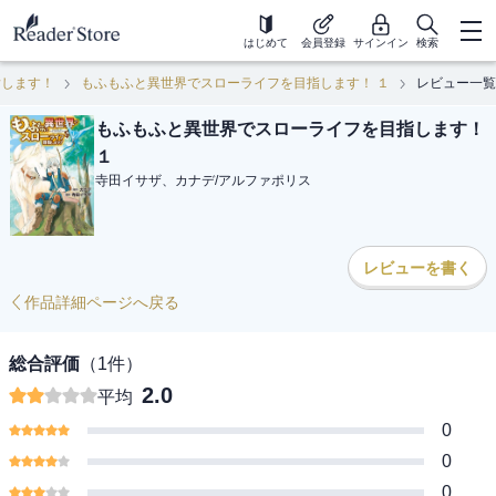
はじめて
会員登録
サインイン
検索
指します！
もふもふと異世界でスローライフを目指します！ １
レビュー一覧
もふもふと異世界でスローライフを目指します！
１
寺田イサザ、カナデ
/
アルファポリス
レビューを書く
作品詳細ページへ戻る
総合評価
（
1
件）
2.0
平均
0
0
0