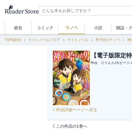
総合
コミック
ラノベ
小説
雑誌・
TOP(総合)
ライトノベルフロア
ライトノベル
男子向けラノベ
神
【電子版限定特
Roy、りりんら
/
ホビージ
作品詳細ページへ戻る
この作品の1巻へ