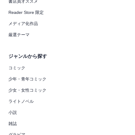
書店員オススメ
Reader Store 限定
メディア化作品
厳選テーマ
ジャンルから探す
コミック
少年・青年コミック
少女・女性コミック
ライトノベル
小説
雑誌
グラビア