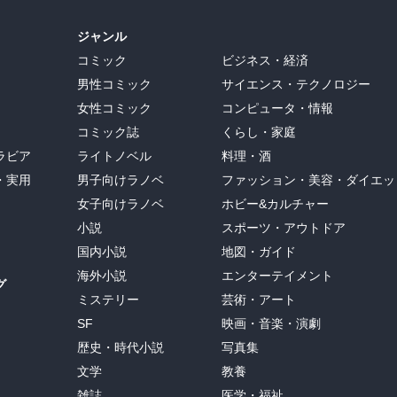
ジャンル
コミック
ビジネス・経済
男性コミック
サイエンス・テクノロジー
女性コミック
コンピュータ・情報
コミック誌
くらし・家庭
ラビア
ライトノベル
料理・酒
・実用
男子向けラノベ
ファッション・美容・ダイエッ
女子向けラノベ
ホビー&カルチャー
小説
スポーツ・アウトドア
国内小説
地図・ガイド
海外小説
エンターテイメント
グ
ミステリー
芸術・アート
SF
映画・音楽・演劇
歴史・時代小説
写真集
文学
教養
雑誌
医学・福祉