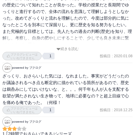
の歴史について知れたことが良かった。学校の授業だと長期間でゆ
っくりと進行するので、全体の流れを意識して理解しようとしなか
った。改めてざっくりと流れを理解したので、今度は部分的に気に
なったところを別本にて深掘りし、更に歴史を知る努力をしたい。
また究極的な目標としては、先人たちの過去の判断(歴史)を知り、理
解し、考察し、自身の肥やしにすることで、少しでも良き未来に繋
げられればと思う。
続きを読む
ブクログレビューは
投稿日
:
2020.01.08
1
いいねできません
powered by ブクログ
ざっくり、おさらいした気には、なれました。事実がどうだったの
か議論されるべき点も断定的に描かれている箇所があるので、歴史
は鵜呑みにしてはいけないな、と。。。何千年も人が人を支配する
欲望が満たされない生き物って、地球に必要なの？と超上目線で心
を痛める俺であった。（何様！
ブクログレビューは
投稿日
:
2018.12.25
1
いいねできません
powered by ブクログ
1.｢2時間でおさらいできる｣シリーズ
