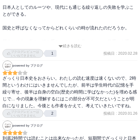
日本人としてのルーツや、現代にも通じる繰り返しの失敗を学ぶこ
とができる。

国史と呼ばなくなってからどれくらいの時が流れたのだろうか。

歴史とは人の営みの積み重ねでそこから学べることは幾重にも重な
続きを読む
る資産となる。

ブクログレビューは
投稿日
:
2020.02.28
1
いいねできません
連綿と続く歴史の途中にいることを理解したときに次の世代に何を
powered by ブクログ
残すべきなのかを考えるきっかけになった。
ざっくり日本史をおさらい。わたしの読む速度は速くないので、2時
間というわけにはいきませんでしたが、前半は学生時代の記憶を手
繰り寄せ、後半は自身の空白(歴史の時間に学ばなかった)を埋める感
じで... 今の現象を理解するにはこの部分が不可欠だということが明
白になりました。今後とも作者をかえて、考えていきたいですね。
ブクログレビューは
投稿日
:
2020.01.26
2
いいねできません
powered by ブクログ
到底2時間では読むことは出来なかったが、短期間でざっくりと日本