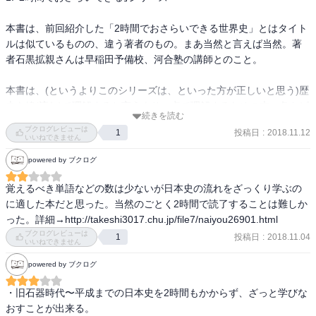
本書は、前回紹介した「2時間でおさらいできる世界史」とはタイト
ルは似ているものの、違う著者のもの。まあ当然と言えば当然。著
者石黒拡親さんは早稲田予備校、河合塾の講師とのこと。

本書は、(というよりこのシリーズは、といった方が正しいと思う)歴
史を線(流れ)で理解すると言うより、点で理解するための本。各トピ
続きを読む
ックはポイントを押さえていて分かりやすい。なので、教科書のお
ブクログレビューは
投稿日
:
2018.11.12
1
さらいをするには最適。一方で、歴史好きが歴史を学ぶにはちょっ
いいねできません
と不適かな。同シリーズでは他に中学理科があるらしい。 

powered by ブクログ
覚えるべき単語などの数は少ないが日本史の流れをざっくり学ぶの
に適した本だと思った。当然のごとく2時間で読了することは難しか
とはいえ、世界史とは違い、日本だけで完結するため分かりやす
った。詳細→http://takeshi3017.chu.jp/file7/naiyou26901.html
い。これはどうしても日本史と世界史の特性の違いかな?

ブクログレビューは
投稿日
:
2018.11.04
1
いいねできません
旧石器時代から現代までを文庫本の269ページでまとめているので、
powered by ブクログ
テンポが速い。特に明治以降の部分は、政治史を中心にしてあっと
いう間に進む感じ。

・旧石器時代〜平成までの日本史を2時間もかからず、ざっと学びな
おすことが出来る。
