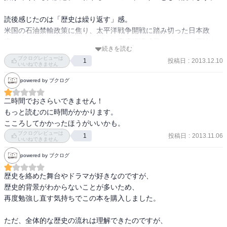
読後感じたのは「歴史は繰り返す」感。

米国の石油禁輸政策に焦り、太平洋戦争開戦に踏み切った日本政
府。オイルショックでストップした高度経済成長。どちらも石油を
続きを読む
原因としてるなんて…日本の問題点が浮かび上がってくる。

ブクログレビューは
投稿日
:
2013.12.10
1
いいねできません
オマケで、見開き1ページの年代解説が意外とオススメ。

powered by ブクログ
時間の無い方に良いですね。
二時間でおさらいできません！

もっと読むのに時間がかかります。

こころしてかかったほうがいいかも。
ブクログレビューは
投稿日
:
2013.11.06
1
いいねできません
powered by ブクログ
歴史を絡めた舞台やドラマが好きなのですが、

歴史的背景がわからないことが多いため、

再度勉強し直す気持ちでこの本を購入しました。

ただ、全体的な歴史の流れは理解できたのですが、
