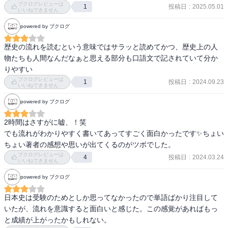
ブクログレビューは
投稿日
:
2025.05.01
1
いいねできません
powered by ブクログ
歴史の流れを読むという意味ではサラッと読めてかつ、歴史上の人
物たちも人間なんだなぁと思える部分も口語文で記されていて分か
ブクログレビューは
投稿日
:
2024.09.23
1
いいねできません
powered by ブクログ
2時間はさすがに嘘、！笑

でも流れがわかりやすく書いてあってすごく面白かったです✨ちょい
ちょい著者の感想や思いが出てくるのがツボでした。
ブクログレビューは
投稿日
:
2024.03.24
4
いいねできません
powered by ブクログ
日本史は受験のためとしか思ってなかったので単語ばかり注目して
いたが、流れを意識すると面白いと感じた。この感覚があればもっ
と成績が上がったかもしれない。