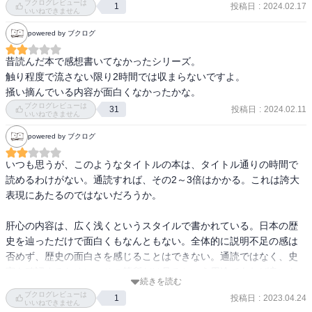
ブクログレビューは
投稿日
:
2024.02.17
1
いいねできません
powered by ブクログ
昔読んだ本で感想書いてなかったシリーズ。

触り程度で流さない限り2時間では収まらないですよ。

掻い摘んでいる内容が面白くなかったかな。
ブクログレビューは
投稿日
:
2024.02.11
31
いいねできません
powered by ブクログ
いつも思うが、このようなタイトルの本は、タイトル通りの時間で
読めるわけがない。通読すれば、その2～3倍はかかる。これは誇大
表現にあたるのではないだろうか。

肝心の内容は、広く浅くというスタイルで書かれている。日本の歴
史を辿っただけで面白くもなんともない。全体的に説明不足の感は
否めず、歴史の面白さを感じることはできない。通読ではなく、史
実を確認するために、その箇所だけ見るという用途であれば良いか
続きを読む
も知れない。
ブクログレビューは
投稿日
:
2023.04.24
1
いいねできません