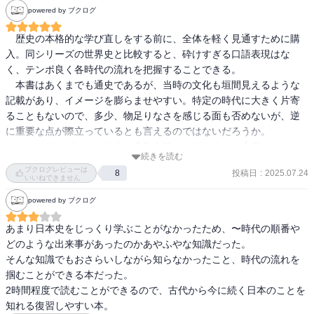
powered by ブクログ
　歴史の本格的な学び直しをする前に、全体を軽く見通すために購
入。同シリーズの世界史と比較すると、砕けすぎる口語表現はな
く、テンポ良く各時代の流れを把握することできる。

　本書はあくまでも通史であるが、当時の文化も垣間見えるような
記載があり、イメージを膨らませやすい。特定の時代に大きく片寄
ることもないので、多少、物足りなさを感じる面も否めないが、逆
に重要な点が際立っているとも言えるのではないだろうか。

　リスキリングにおける本は多数出版されているが、本書も、その
続きを読む
手軽さや、まとめかたの秀逸さなどを加味して、重要な候補のひと
ブクログレビューは
投稿日
:
2025.07.24
8
つになると思われる。
いいねできません
powered by ブクログ
あまり日本史をじっくり学ぶことがなかったため、〜時代の順番や
どのような出来事があったのかあやふやな知識だった。

そんな知識でもおさらいしながら知らなかったこと、時代の流れを
掴むことができる本だった。

2時間程度で読むことができるので、古代から今に続く日本のことを
知れる復習しやすい本。