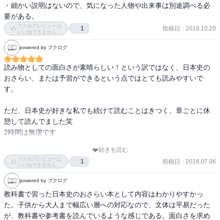
・細かい説明はないので、気になった人物や出来事は別途調べる必
要がある。
2.筆者のメッセージはココか？

ブクログレビューは
投稿日
:
2018.10.20
1
いいねできません
本書を読んで自分が一番のメッセージと感じたのは、次の部分。

powered by ブクログ
読み物としての面白さが素晴らしい！という訳ではなく、日本史の
天皇権威を高めようとしたことは、修史事業にもあらわれている。6
おさらい、または予習ができるという点ではとても読みやすいで
世紀にできた「帝紀」「旧辞」には誤りがあるとして、正しい歴史
す。

書を作れと命じたのである。これはやがて「古事記」や「日本書
紀」に実を結ぶことになるが、その内容だけを真実だと鵜呑みにし
ただ、日本史が好きな私でも続けて読むことはきつく、章ごとに休
たのでは、天武天皇の思惑どおりだろう。本当に正しい歴史という
憩して読んでました笑

より、天武天皇にとって都合のいい歴史に違いないからだ。(P40)

2時間は無理です

「続日本紀」は正史ではあるが、藤原氏の権力下で編纂されたもの
続きを読む
載っていることは教科書の太字レベル。さらっと大まかな流れだけ
だ。そのまま鵜呑みにしたら藤原氏の思うツボにはまってしまう。
ブクログレビューは
投稿日
:
2018.07.06
1
復習する時などに何度も読み直して使いました。受験期すごく役に
いいねできません
(P50)

立ったので、後輩などにおすすめしてます。

powered by ブクログ
2カ所で言っているのだから、相当思い入れがあると思う。

教科書で習った日本史のおさらい本として内容はわかりやすかっ
受験期の学生、または社会人の方にぴったりだと思いました
た。子供から大人まで幅広い層への対応なので、文体は平易だった
史書というのは、当然ながらそのときの権力者が作らせるものなの
が、教科書や参考書を読んでいるような感じである。面白さを求め