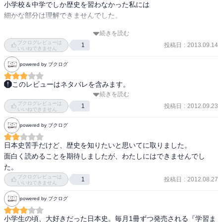
小学校＆中学でしか歴史を習わなかった私には

細かな部分は理解できませんでした。

続きを読む
（例えば、ある条例があったとして、

ブクログレビューは
投稿日
:
2013.09.14
1
「誰が何のために作ったのか」は書かれているのに、

いいねできません
「どんな内容が」が書かれていないような気がしました。

powered by ブクログ
はっきり言って、「どんな内容か」なんて

私の頭の片隅にも残っていませんので、全く理解できずでした。）

このレビューはネタバレを含みます。
続きを読む
学生時代、歴史は苦手科目だったので全体の流れだけでもと。

また、平安時代くらいまでは割と面白く読めたのですが、

ブクログレビューは
源氏と平氏がどっちが先だったのかわからなかったけれどこれでス
投稿日
:
2012.09.23
1
いいねできません
それ以降はあまり面白くない＆分かりにくかったです。

ッキリ。

powered by ブクログ
もしかすると、学校で習う程度は理解している人だと

気になるのは、著者の主観とも思える内容がときどき入っている
日本史苦手だけど、歴史を知りたいと思いてに取りました。

面白く読めるのかもしれません。
点。

面白く読めることを期待しましたが、わたしにはできませんでし
近代以降はかなり色濃く感じる。

た。
ブクログレビューは
投稿日
:
2012.08.27
1
歴史は一次資料を参照するのが大変なので、事実かどうかを確認す
いいねできません
るのが難しいのが厄介です。
powered by ブクログ
小学生の頃、大好きだった日本史。毎月1冊ずつ発売される『学習ま