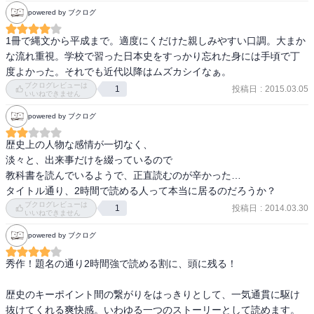
めたい一冊
powered by ブクログ
1冊で縄文から平成まで。適度にくだけた親しみやすい口調。大まか
な流れ重視。学校で習った日本史をすっかり忘れた身には手頃で丁
度よかった。それでも近代以降はムズカシイなぁ。
ブクログレビューは
投稿日
:
2015.03.05
1
いいねできません
powered by ブクログ
歴史上の人物な感情が一切なく、

淡々と、出来事だけを綴っているので

教科書を読んでいるようで、正直読むのが辛かった…

タイトル通り、2時間で読める人って本当に居るのだろうか？
ブクログレビューは
投稿日
:
2014.03.30
1
いいねできません
powered by ブクログ
秀作！題名の通り2時間強で読める割に、頭に残る！

歴史のキーポイント間の繋がりをはっきりとして、一気通貫に駆け
抜けてくれる爽快感。いわゆる一つのストーリーとして読めます。
