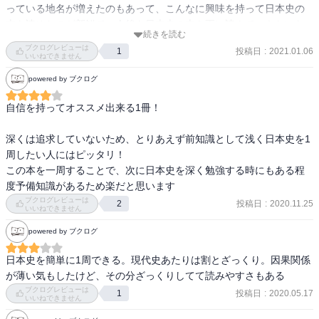
っている地名が増えたのもあって、こんなに興味を持って日本史の
本を読めたのが新鮮で、今後も日本史の本を更に読んでいきたいな
続きを読む
と思いました。
ブクログレビューは
投稿日
:
2021.01.06
1
いいねできません
powered by ブクログ
自信を持ってオススメ出来る1冊！

深くは追求していないため、とりあえず前知識として浅く日本史を1
周したい人にはピッタリ！

この本を一周することで、次に日本史を深く勉強する時にもある程
度予備知識があるため楽だと思います
ブクログレビューは
投稿日
:
2020.11.25
2
いいねできません
powered by ブクログ
日本史を簡単に1周できる。現代史あたりは割とざっくり。因果関係
が薄い気もしたけど、その分ざっくりしてて読みやすさもある
ブクログレビューは
投稿日
:
2020.05.17
1
いいねできません