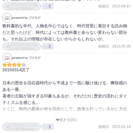
のご機嫌一つで何もかもダメになってしまう

ブクログレビューは
投稿日
:
2015.09.15
1
ようでは、どんどん世の中はやる気を無くし

いいねできません
てしまうでしょう。

powered by ブクログ
　試験の結果を気にすることが要らない大人

教科書的な年代、人物名中心ではなく、時代背景に着目する読み物
になっていると、気楽に歴史を楽しめるこう

だと思ったけど、時代によっては教科書と余らない変わらない部分
いう本はありがたいものです。

も。それ以上の情報が存在しないからかもしれないが。
何が何でも覚えなければ、という重圧がない

ブクログレビューは
投稿日
:
2015.05.26
1
ので、読めば読むほど面白くなるのではない

いいねできません
でしょうか。でも、この本を読むのなら、歴

powered by ブクログ
史漫画を読むほうが面白いように思います。

20150314読了

ーーーーー
日本の歴史を旧石器時代から平成まで一気に駆け抜ける、爽快感の
ある一冊。

著者の主観が強すぎる印象もあるが、それだけに歴史の流れにダイ
ナミズムを感じる。

とくに、時代の覇者が何を目的として、政策を行っているかに力点
を置いているので、人間の営みの面白さが伝わる。

続きを読む
もちろん、あくまでも流れを押さえるための本なので細かい部分は
ブクログレビューは
投稿日
:
2015.03.14
1
漏れているだろうが、歴史に面白さを見つける初めの一歩として進
いいねできません