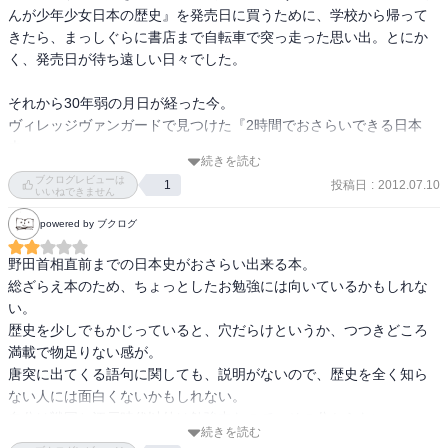
んが少年少女日本の歴史』を発売日に買うために、学校から帰って
きたら、まっしぐらに書店まで自転車で突っ走った思い出。とにか
く、発売日が待ち遠しい日々でした。

それから30年弱の月日が経った今。

ヴィレッジヴァンガードで見つけた『2時間でおさらいできる日本
史』。

続きを読む
昔の日本史好きの血が騒ぎ、・・・とは思いつつ、マンガでなく文
ブクログレビューは
投稿日
:
2012.07.10
1
字という不安もありながら「2時間でおさらい」というコピーに惹か
いいねできません
れて購入。

powered by ブクログ
そして、2時間ではなく、見事に1か月を要して、ようやく読み終わ
りました...。ふぅ (´Д｀)ﾊｧ…

野田首相直前までの日本史がおさらい出来る本。

総ざらえ本のため、ちょっとしたお勉強には向いているかもしれな
やっぱり歴史って面白いですね。歴史は繰り返されるということが
い。

わかります。

歴史を少しでもかじっていると、穴だらけというか、つつきどころ
また、歴史は積み重なっているということ。

満載で物足りない感が。

上述した『学習まんが少年少女日本の歴史』も、小学校の頃は全20
唐突に出てくる語句に関しても、説明がないので、歴史を全く知ら
巻でしたが、今はバブル時代も描かれた21巻目が発刊されている
ない人には面白くないかもしれない。

し。『2時間でおさらいできる日本史』も、2010年12月発行なの
自分は戦国と江戸時代以外は勉強中なので、その分からない、つつ
で、菅直人内閣までが描かれていました。

続きを読む
きたい語句を、後に自力で勉強するための、いい教科書になるか