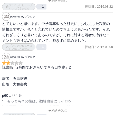
続きを読む
宰府天満宮「学問の神」

ブクログレビューは
投稿日
:
2016.08.22
1
・源平の戦い：北陸～京都は源義仲、神戸市は牛若丸断崖、下関が
いいねできません
壇ノ浦の戦い

powered by ブクログ
・５代綱吉：講師を祀る湯島聖堂を立て儒学を奨励

とてもいいと思います。中学電車習った歴史に、少し足した程度の
・戦争で死んだ日本軍人は天皇（現人神）のために命をなげうった
情報量ですが、色々と忘れていたのでちょうど良かったです。それ
者として、靖国神社に祀られた
ぞれざっくりと書いてあるのですが、それに対する著者の冷静なコ
メントも散りばめられていて、飽きずに読めました。
ブクログレビューは
投稿日
:
2016.03.08
1
いいねできません
powered by ブクログ
読書録「2時間でおさらいできる日本史」2

著者　石黒拡親

出版　大和書房

p60より引用

“　もっともその後は、勘解由使にワイロを

贈る不届き者も出てきた。そう簡単に人間社

続きを読む
会からワイロはなくならないのだ。”
