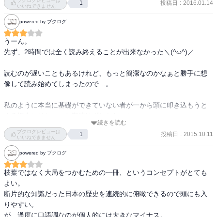
ブクログレビューは
投稿日
:
2016.01.14
1
いいねできません
目次から抜粋引用

powered by ブクログ
“旧石器時代～弥生時代

　大和・飛鳥時代

うーん。

　奈良時代

先ず、2時間では全く読み終えることが出来なかった＼(^ω^)／

　平安時代

　鎌倉時代”

読むのが遅いこともあるけれど、もっと簡潔なのかなぁと勝手に想
像して読み始めてしまったので…。

　予備校講師である著者による、日本史のお

おまかな流れをまとめた一冊。

私のように本当に基礎ができていない者が一から頭に叩き込もうと
　狩猟採集生活の石器時代から2009年の選挙

する場合にはちょっと期待はずれかなぁと。

結果まで、大切な用語を強調させながら書か

続きを読む
ブクログレビューは
れています。

投稿日
:
2015.10.11
1
まぁ小学校の教科書から読み直せって話ですね。

いいねできません
反省です。
powered by ブクログ
　上記の引用は、仕事の引き継ぎに関する不

正を正す役職についての一節。

枝葉ではなく大局をつかむための一冊、というコンセプトがとても
不正をどんなに正そうとしても、それを監視

よい。

するのもまた人なので、いくらでも監視する

断片的な知識だった日本の歴史を連続的に俯瞰できるので頭にも入
人が増えてしまうのかもしれませんね。

りやすい。

どんなにまともに仕事をしても、監視する人

が、過度に口語調なのが個人的には大きなマイナス。