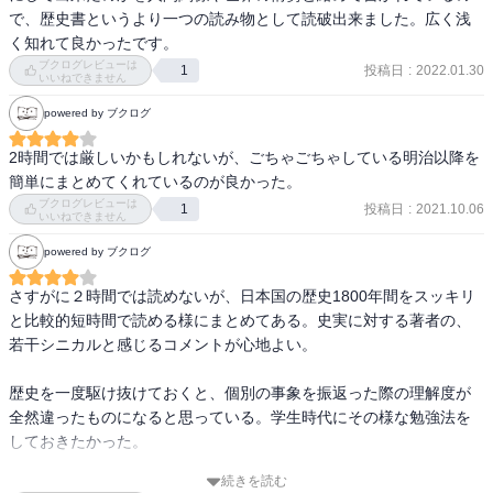
で、歴史書というより一つの読み物として読破出来ました。広く浅
く知れて良かったです。
ブクログレビューは
投稿日
:
2022.01.30
1
いいねできません
powered by ブクログ
2時間では厳しいかもしれないが、ごちゃごちゃしている明治以降を
簡単にまとめてくれているのが良かった。
ブクログレビューは
投稿日
:
2021.10.06
1
いいねできません
powered by ブクログ
さすがに２時間では読めないが、日本国の歴史1800年間をスッキリ
と比較的短時間で読める様にまとめてある。史実に対する著者の、
若干シニカルと感じるコメントが心地よい。

歴史を一度駆け抜けておくと、個別の事象を振返った際の理解度が
全然違ったものになると思っている。学生時代にその様な勉強法を
しておきたかった。

続きを読む
ちなみに自身で重要事項をノートにまとめてみたら35ページにな