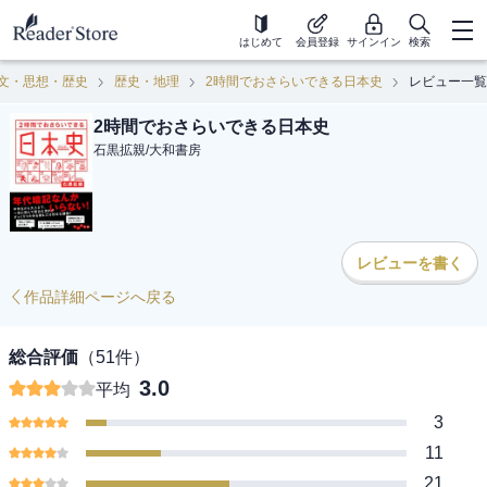
はじめて
会員登録
サインイン
検索
文・思想・歴史
歴史・地理
2時間でおさらいできる日本史
レビュー一覧
2時間でおさらいできる日本史
石黒拡親
/
大和書房
レビューを書く
作品詳細ページへ戻る
総合評価
（
51
件）
3.0
平均
3
11
21