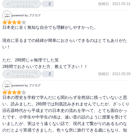
ブクログレビューは
投稿日
:
2021.05.31
2
り、結構な日数が掛かった。
いいねできません
powered by ブクログ
日本史に全く無知な自分でも理解がしやすかった。

現在に至るまでの経緯が簡単におさらいできるのはとてもありがた
い！

ただ、2時間じゃ無理でした笑

2時間でおさらいできた方、教えて下さい！！
ブクログレビューは
投稿日
:
2021.05.05
2
いいねできません
powered by ブクログ
日本の歴史を学校で学んだにも関わらず全然頭に残っていないと思
い、読みました。2時間では到底読みきれませんでしたが、ざっくり
旧石器時代から平成までの日本史の流れを学べて、とても面白かっ
たです。小学生や中学生の頃は、遠い昔の話のように授業を受けて
いましたが、実はそう遠くない話で、現代まで繋がりのあるものな
のだとより実感できました。色々な所に旅行できる歳にもなり、知