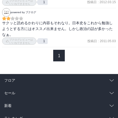
ブクログレビューは
投稿日
:
2012.03.15
1
な、と思った。

いいねできません
それにしても、小学生時代の印象は強く、登場人物は『学習まんが
「参考書は自分で探す」ということで。
powered by ブクログ
少年少女日本の歴史』のキャラクターを思い浮かんでいました。

サクッと読めるかわりに内容もそれなり。日本史をこれから勉強し
ちなみに好きだった歴史上の人物は、桓武天皇、徳川吉宗。あと、
ようとする方にはオススメ出来ません。しかし政治の話が多かった
あんまり鮮明な記憶はないのですが、原敬。人物像より、初めての
なぁ。
政党内閣というのが印象深かったのかな？
ブクログレビューは
投稿日
:
2011.05.03
1
いいねできません
1
フロア
総合
コミック
セール
ラノベ
小説
総合
コミック
新着
雑誌・グラビア
ビジネス・実用
ラノベ
小説
総合
コミック