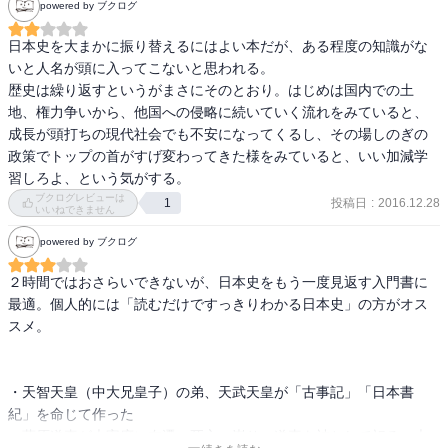
powered by ブクログ
江戸幕府 - Wikipedia

日本史を大まかに振り替えるにはよい本だが、ある程度の知識がな
いと人名が頭に入ってこないと思われる。

本書では、幕府が開かれた年代は明記されておらず、源頼朝、徳川
歴史は繰り返すというがまさにそのとおり。はじめは国内での土
家康が征夷大将軍に任ぜられた年が書かれているのみ。足利尊氏は
地、権力争いから、他国への侵略に続いていく流れをみていると、
年すら書かれていない。その辺、ちゃんと断りを入れてもらった方
成長が頭打ちの現代社会でも不安になってくるし、その場しのぎの
がわかりやすいと思うけど。

政策でトップの首がすげ変わってきた様をみていると、いい加減学
習しろよ、という気がする。
ブクログレビューは
投稿日
:
2016.12.28
1
いいねできません
5.まとめ

powered by ブクログ
教科書レベルのおさらいをするならおすすめの本書。

２時間ではおさらいできないが、日本史をもう一度見返す入門書に
最適。個人的には「読むだけですっきりわかる日本史」の方がオス
ただし、一部記述に、意図的なのか意図しないものなのか分からな
スメ。

いけど、諸説あるウチの一つが記載されていたり、ぼやかして記載
されていたりするのでご注意を。
・天智天皇（中大兄皇子）の弟、天武天皇が「古事記」「日本書
紀」を命じて作った

・藤原道真が大宰府に左遷→死亡→崇り→道真を神として祀る→大