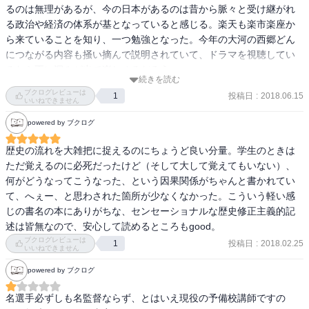
で、権力者に都合の良いことが書かれる(はず)。失脚させられたり、
るのは無理があるが、今の日本があるのは昔から脈々と受け継がれ
滅ぼされた側の主張は記載されない。

る政治や経済の体系が基となっていると感じる。楽天も楽市楽座か
ら来ていることを知り、一つ勉強となった。今年の大河の西郷どん
現在は新聞やテレビだけではなくインターネットなどで、様々な角
につながる内容も掻い摘んで説明されていて、ドラマを視聴してい
度からの情報を入手できる時代。お医者さんでもセカンドオピニオ
るなら更に深みが出て楽しめるだろう。
ンと言うことが言われている様に何にしても複数の目線からの検証
続きを読む
を心がけたい。ただ、情報を入手しすぎて迷ってしまわない様に注
ブクログレビューは
投稿日
:
2018.06.15
1
いいねできません
意したい。

powered by ブクログ
歴史の流れを大雑把に捉えるのにちょうど良い分量。学生のときは
ただ覚えるのに必死だったけど（そして大して覚えてもいない）、
3.デリケートな話題も

何がどうなってこうなった、という因果関係がちゃんと書かれてい
て、へぇー、と思わされた箇所が少なくなかった。こういう軽い感
デリケートな話題も2カ所断言。

じの書名の本にありがちな、センセーショナルな歴史修正主義的記
述は皆無なので、安心して読めるところもgood。
南京大虐殺

ブクログレビューは
投稿日
:
2018.02.25
従軍慰安婦問題

1
いいねできません
手近にある日本史の中学教科書(東京書籍)では・・・。前者について
powered by ブクログ
は同様の内容で記載されているが、後者は記載なし。

名選手必ずしも名監督ならず、とはいえ現役の予備校講師ですの
とはいえ、前述の様に「鵜呑みにしたら…」と書いているのに、コ