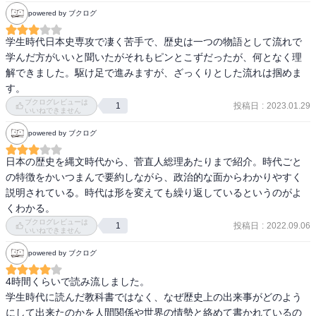
powered by ブクログ
学生時代日本史専攻で凄く苦手で、歴史は一つの物語として流れで
学んだ方がいいと聞いたがそれもピンとこずだったが、何となく理
解できました。駆け足で進みますが、ざっくりとした流れは掴めま
す。
ブクログレビューは
投稿日
:
2023.01.29
1
いいねできません
powered by ブクログ
日本の歴史を縄文時代から、菅直人総理あたりまで紹介。時代ごと
の特徴をかいつまんで要約しながら、政治的な面からわかりやすく
説明されている。時代は形を変えても繰り返しているというのがよ
くわかる。
ブクログレビューは
投稿日
:
2022.09.06
1
いいねできません
powered by ブクログ
4時間くらいで読み流しました。

学生時代に読んだ教科書ではなく、なぜ歴史上の出来事がどのよう
にして出来たのかを人間関係や世界の情勢と絡めて書かれているの