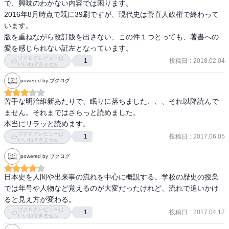
で、興味のわかない内容では困ります。

コはどこぞの発表を鵜呑みにしている様な気がする。著者の見解か
2016年8月時点で既に39刷ですが、現代史は菅直人政権で終わって
もしれないけど、それならそれでそのように記述するか、異論があ
います。

ることも書いておいて欲しかったと思う。

版を重ねながら改訂版を出さない、この件１つとっても、著書への
愛を感じられない証左となっています。
ブクログレビューは
投稿日
:
2018.02.04
1
いいねできません
4.ココが変わったぞ！

powered by ブクログ
自分が学生時代に習った歴史と、今の学生が習っている歴史には違
苦手な明治維新あたりで、眠りに落ちました、、、それ以降読んで
いがある。

ません。それまではさらっと読めました。

本当にサラッと読めます。
例えば、「仁徳天皇陵」と習った古墳は、今は「大仙陵古墳(伝仁徳
ブクログレビューは
投稿日
:
2017.06.05
1
いいねできません
天皇陵)」だったりする。(P33)

powered by ブクログ
また、幕府が開かれたとする年も変わっていて、現在は諸説あるみ
たい。

日本史を人間や出来事の流れを中心に概説する。学校の歴史の授業
では年号や人物など覚えるのが大変だったけれど、流れで追いかけ
鎌倉幕府 - Wikipedia

ると見え方が変わる。
ブクログレビューは
投稿日
:
2017.04.17
1
いいねできません
室町幕府 - Wikipedia
