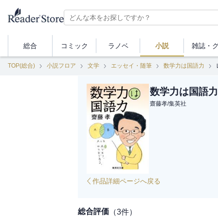
総合
コミック
ラノベ
小説
雑誌・
TOP(総合)
小説フロア
文学
エッセイ・随筆
数学力は国語力
数学力は国語力
齋藤孝
/
集英社
作品詳細ページへ戻る
総合評価
（
3
件）