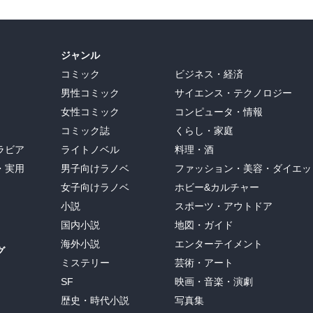
ジャンル
コミック
ビジネス・経済
男性コミック
サイエンス・テクノロジー
女性コミック
コンピュータ・情報
コミック誌
くらし・家庭
ラビア
ライトノベル
料理・酒
・実用
男子向けラノベ
ファッション・美容・ダイエッ
女子向けラノベ
ホビー&カルチャー
小説
スポーツ・アウトドア
国内小説
地図・ガイド
海外小説
エンターテイメント
グ
ミステリー
芸術・アート
SF
映画・音楽・演劇
歴史・時代小説
写真集