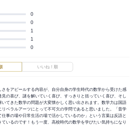
0
0
1
1
0
順
いいね！順
しさをアピールする内容が、自分自身の学生時代の数学から受けた感
発見の喜び、謎を解いていく喜び、すっきりと括っていく喜び、そし
解いてきた数学の問題が大変懐かしく思い出されます。数学力は国語
にリベラルアーツにとって不可欠の学問であると思いました。「昔学
て仕事の場や日常生活の場で活かしているのか」という言葉は反語と
きているのです！もう一度、高校時代の数学を学びたい気持ちになり