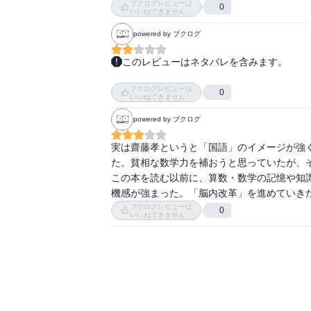
ブクログレビューは
0
いいねできません
powered by ブクログ
このレビューはネタバレを含みます。
学校の文章問題を解くときに、国語能力が必要
ブクログレビューは
定義と定理の話では、数学の力強さと構造に
0
いいねできません
ない本質思考。という話は学校の数学を考える
powered by ブクログ
学校数学で、そういう面白いと感じるような
実は齋藤孝というと「国語」のイメージが強
た。貧相な数学力を補おうと思っていたが、そ
この本を読む以前に、算数・数学の記憶や知
機感が強まった。「脳内改革」を進めていき
ブクログレビューは
0
いいねできません