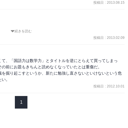
投稿日
:
2013.08.15
続きを読む
という話かと思ったが、違った。

ついての簡単な説明があったし。数学の一番いいことろはチマチマし
投稿日
:
2013.02.09
と逆な気がしたが、そうだったのかと思った。

事を教えてほしいと思った。
くて、「国語力は数学力」とタイトルを逆にとらえて買ってしまっ
の前にお題もきちんと読めなくなっていたとは重傷だ。

識を掘り起こすというか、新たに勉強し直さないといけないという危
たい。
投稿日
:
2012.10.01
1