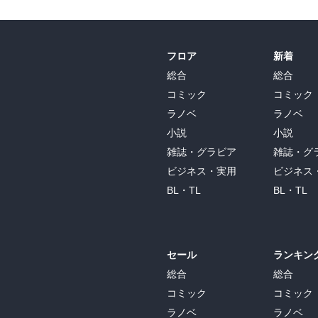
フロア
新着
総合
総合
コミック
コミック
ラノベ
ラノベ
小説
小説
雑誌・グラビア
雑誌・グ
ビジネス・実用
ビジネス
BL・TL
BL・TL
セール
ランキン
総合
総合
コミック
コミック
ラノベ
ラノベ