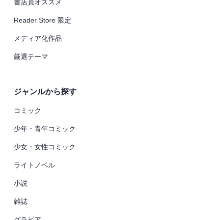
書店員オススメ
Reader Store 限定
メディア化作品
厳選テーマ
ジャンルから探す
コミック
少年・青年コミック
少女・女性コミック
ライトノベル
小説
雑誌
グラビア