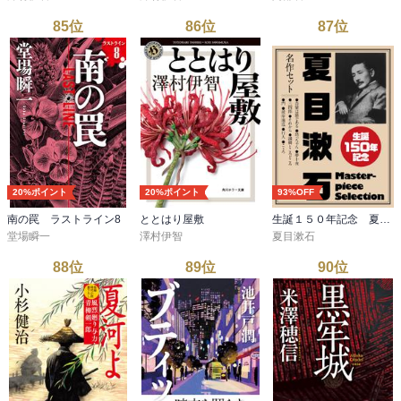
85
位
86
位
87
位
20%ポイント
20%ポイント
93%OFF
南の罠 ラストライン8
ととはり屋敷
生誕１５０年記念 夏目漱石 名作セット
堂場瞬一
澤村伊智
夏目漱石
88
位
89
位
90
位