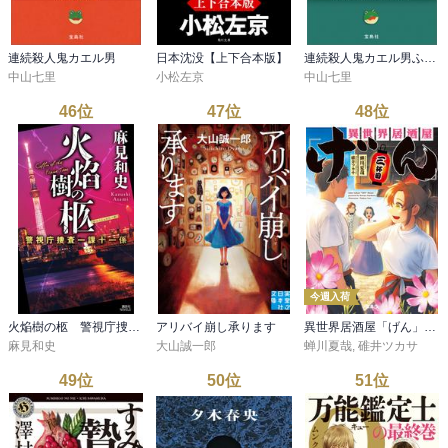
連続殺人鬼カエル男
日本沈没【上下合本版】
連続殺人鬼カエル男ふたたび
中山七里
小松左京
中山七里
46
位
47
位
48
位
今週入荷
火焔樹の柩 警視庁捜査一課十一係
アリバイ崩し承ります
異世界居酒屋「げん」三杯目
麻見和史
大山誠一郎
蝉川夏哉
,
碓井ツカサ
49
位
50
位
51
位