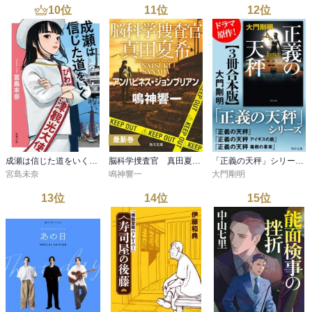
10
位
11
位
12
位
最新巻
成瀬は信じた道をいく（新潮文庫）
脳科学捜査官 真田夏希 アンハピネス・ジョンブリアン
「正義の天秤」シリーズ【3冊合本版】
宮島未奈
鳴神響一
大門剛明
13
位
14
位
15
位