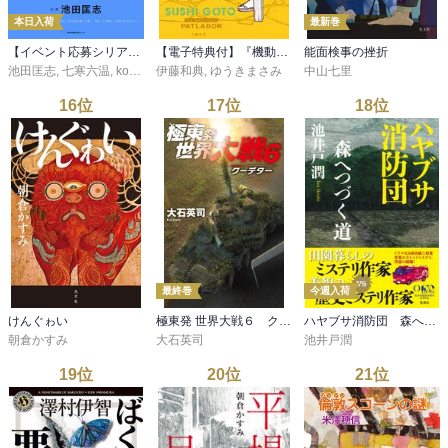
本日入荷
最新巻
【イベント応募シリアルコード付】池田匡志出演・オーディオフォトブック「あの日」SPECIAL EDITION（音声／動画付）
【電子特典付】『機動警察パトレイバー』 寿司屋の後藤
能面検事の挫折
池田匡志
,
七寒六温
,
konoko58
伊藤和典
,
村崎キコ
,
ゆうきまさみ
中山七里
16
位
17
位
18
位
最終巻
今週入荷
けんぐゎい
極東発 世界大戦６ クーデター
ハヤブサ消防団 森へつづく道
朝倉かすみ
大石英司
池井戸潤
19
位
20
位
21
位