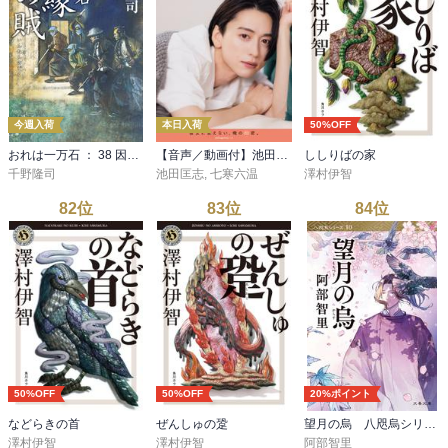
今週入荷
本日入荷
50%OFF
おれは一万石 ： 38 因縁の賊
【音声／動画付】池田匡志出演・オーディオフォトブック「あの日」#01 彼女に言えない、俺の秘密。
ししりばの家
千野隆司
池田匡志
,
七寒六温
澤村伊智
82
位
83
位
84
位
50%OFF
50%OFF
20%ポイント
などらきの首
ぜんしゅの跫
望月の烏 八咫烏シリーズ10
澤村伊智
澤村伊智
阿部智里