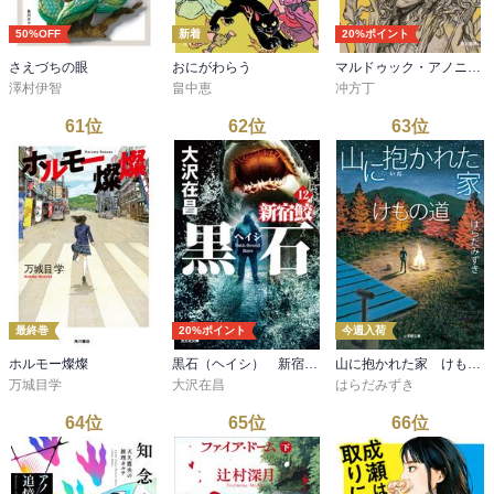
50%OFF
新着
20%ポイント
さえづちの眼
おにがわらう
マルドゥック・アノニマス11
澤村伊智
畠中恵
冲方丁
61
位
62
位
63
位
最終巻
20%ポイント
今週入荷
ホルモー燦燦
黒石（ヘイシ） 新宿鮫12
山に抱かれた家 けもの道
万城目学
大沢在昌
はらだみずき
64
位
65
位
66
位