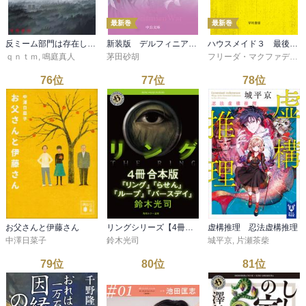
最新巻
最新巻
反ミーム部門は存在しない
新装版 デルフィニア戦記 第Ⅱ部 異郷の煌姫３
ハウスメイド３ 最後の秘密
ｑｎｔｍ
,
鳴庭真人
茅田砂胡
フリーダ・マクファデン
,
76
位
77
位
78
位
お父さんと伊藤さん
リングシリーズ【4冊 合本版】 『リング』～『バースデイ』
虚構推理 忍法虚構推理
中澤日菜子
鈴木光司
城平京
,
片瀬茶柴
79
位
80
位
81
位