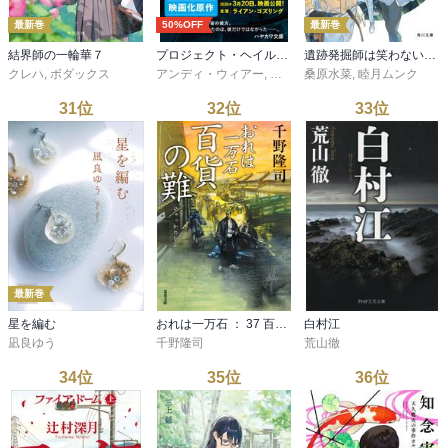
最新巻
50%OFF
最新巻
結界師の一輪華７
プロジェクト・ヘイル・メアリー 下
遺跡発掘師は笑わない 隼人の金冠
クレハ
,
ボダックス
アンディ・ウィアー
,
小野田和子
桑原水菜
,
睦月ムンク
31
位
32
位
33
位
最新巻
星を編む
おれは一万石 ： 37 百貨の難
白村江
凪良ゆう
千野隆司
荒山徹
34
位
35
位
36
位