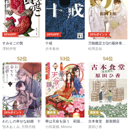
50%OFF
20%OFF
20%ポイント
すみせごの贄
十戒
万能鑑定士Qの最終巻 ムンクの〈叫び〉 改訂完全版
澤村伊智
夕木春央
松岡圭祐
52
位
53
位
54
位
20%ポイント
最終巻
最新巻
わたしの幸せな結婚 十
華は天命を謳う 莉国後宮女医伝 五
古本食堂 新装開店
顎木あくみ
,
月岡月穂
小田菜摘
,
Minoru
原田ひ香