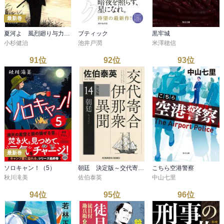
最新巻
夏河よ 風烈廻り与力・青柳剣一郎［70］
ブティック
黒牢城
小杉健治
池井戸潤
米澤穂信
91
位
92
位
93
位
最新巻
ソロキャン！（5）
朝廷 決定版～交代寄合伊那衆異聞（14）～
こちら空港警察
秋川滝美
佐伯泰英
中山七里
94
位
95
位
96
位