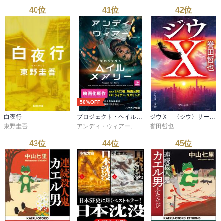
40
位
41
位
42
位
50%OFF
白夜行
プロジェクト・ヘイル・メアリー 上
ジウＸ 〈ジウ〉サーガ１０
東野圭吾
アンディ・ウィアー
,
小野田和子
誉田哲也
43
位
44
位
45
位