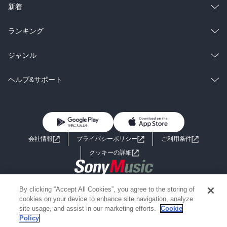
ラノベ
小説
総合
コミック
新着
雑誌・グラビア
ビジネス・実用
ラノベ
小説
総合
コミック
ランキング
BL・TL
雑誌・グラビア
ビジネス・実用
ラノベ
小説
総合
コミック
ジャンル
BL・TL
雑誌・グラビア
ビジネス・実用
ラノベ
小説
コミック
男性コミック
ヘルプ&サポート
BL・TL
雑誌・グラビア
ビジネス・実用
女性コミック
コミック誌
初めての方へ
ヘルプ
BL・TL
ライトノベル
男子向けラノベ
よくあるご質問
お問い合わせ
会社情報
プライバシーポリシー
ご利用条件
女子向けラノベ
小説
利用規約
クッキーの詳細
国内小説
海外小説
Copyright 2017 - 2026 Sony Music Entertainment(Japan) Inc.
By clicking “Accept All Cookies”, you agree to the storing of
ミステリー
SF
Information on the site is for the Japan domestic market only
cookies on your device to enhance site navigation, analyze
powered by
site usage, and assist in our marketing efforts.
Cookie
Policy
歴史・時代小説
文学