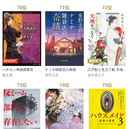
70
位
71
位
72
位
50%OFF
最新巻
バチカン奇跡調査官 精霊に捧げられた大地
ナミヤ雑貨店の奇蹟
江戸彩り見立て帖 天地をつなぐ
藤木稟
東野圭吾
坂井希久子
73
位
74
位
75
位