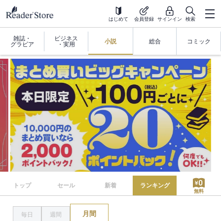
はじめて
会員登録
サインイン
検索
雑誌・
ビジネス
小説
総合
コミック
グラビア
・実用
トップ
セール
新着
ランキング
無料
月間
毎日
週間