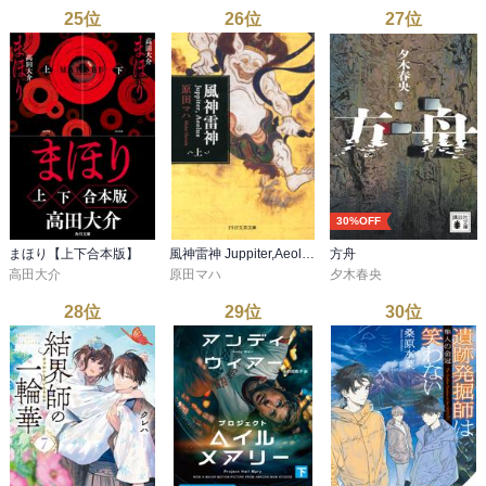
25
位
26
位
27
位
30%OFF
まほり【上下合本版】
風神雷神 Juppiter,Aeolus（上）（PHP文芸文庫）
方舟
高田大介
原田マハ
夕木春央
28
位
29
位
30
位