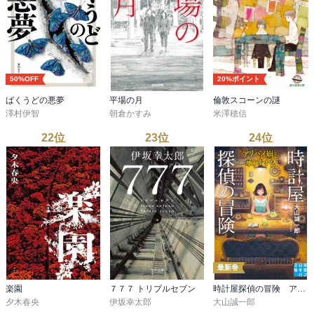
50%OFF
20%ポイント
ばくうどの悪夢
平場の月
倫敦スコーンの謎
澤村伊智
朝倉かすみ
米澤穂信
22
位
23
位
24
位
最新巻
楽園
７７７ トリプルセブン
時計屋探偵の冒険 アリバイ崩し承ります２
夕木春央
伊坂幸太郎
大山誠一郎