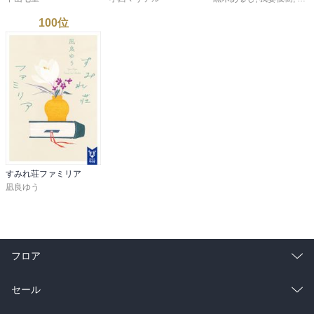
100
位
すみれ荘ファミリア
凪良ゆう
フロア
総合
コミック
セール