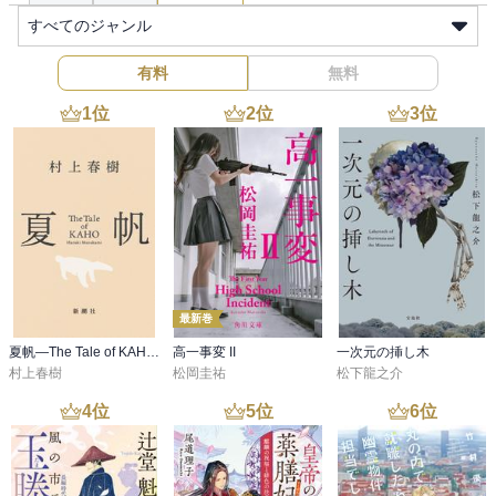
すべてのジャンル
有料
無料
1
位
2
位
3
位
最新巻
夏帆―The Tale of KAHO―
高一事変 II
一次元の挿し木
村上春樹
松岡圭祐
松下龍之介
4
位
5
位
6
位