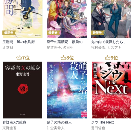
最新巻
最新巻
最新巻
玉勝間 風の市兵衛 弐［36］
皇帝の薬膳妃 麒麟の祝福と緋色の決意
丸の内で就職したら、幽霊物件担当でした。２０
辻堂魁
尾道理子
,
名司生
竹村優希
,
カズアキ
7
位
8
位
9
位
容疑者Xの献身
硝子の塔の殺人
ジウ The Next
東野圭吾
知念実希人
誉田哲也