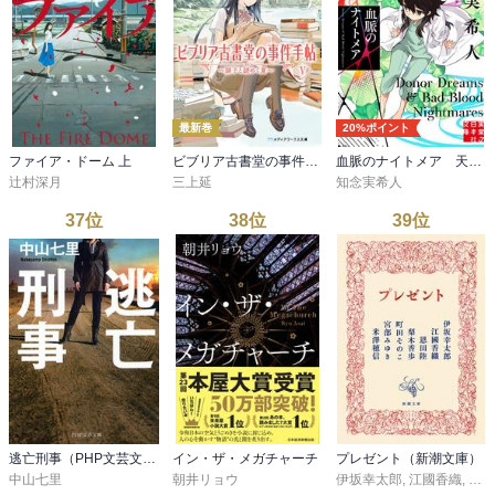
最新巻
20%ポイント
ファイア・ドーム 上
ビブリア古書堂の事件手帖V ～扉子と謎めく夏～
血脈のナイトメア 天久鷹央の事件カルテ 12
辻村深月
三上延
知念実希人
37
位
38
位
39
位
逃亡刑事（PHP文芸文庫）
イン・ザ・メガチャーチ
プレゼント（新潮文庫）
中山七里
朝井リョウ
伊坂幸太郎
,
江國香織
,
恩田