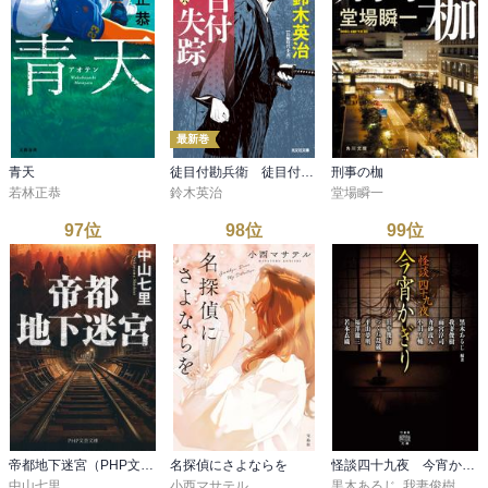
最新巻
青天
徒目付勘兵衛 徒目付失踪
刑事の枷
若林正恭
鈴木英治
堂場瞬一
97
位
98
位
99
位
帝都地下迷宮（PHP文芸文庫）
名探偵にさよならを
怪談四十九夜 今宵かぎり
中山七里
小西マサテル
黒木あるじ
,
我妻俊樹
,
雨宮