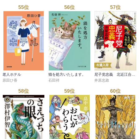
55
位
56
位
57
位
今週入荷
老人ホテル
猫を処方いたします。
尼子党忠義 北近江合戦心得〈八〉
原田ひ香
石田祥
井原忠政
58
位
59
位
60
位