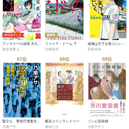
20%ポイント
最新巻
アノマリーの追憶 天久鷹央の推理カルテ 9
ファイア・ドーム 下
成瀬は天下を取りにいく（新潮文庫）
知念実希人
辻村深月
宮島未奈
67
位
68
位
69
位
緊立ち 警視庁捜査共助課
横浜コインランドリー
ゾンビ回収婦
乃南アサ
泉ゆたか
小砂川チト