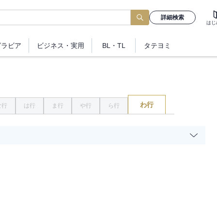
詳細検索
はじ
グラビア
ビジネス
・実用
BL・TL
タテヨミ
わ行
な行
は行
ま行
や行
ら行