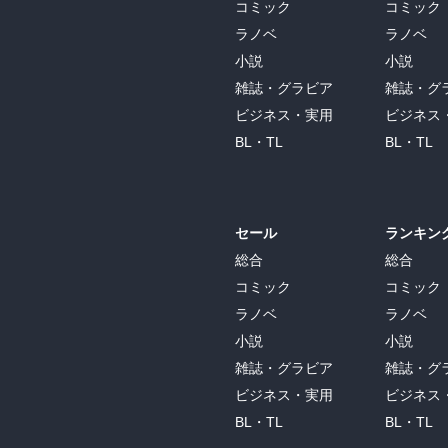
コミック
コミック
「わかる!」本
ラノベ
ラノベ
わくわくライブラリー
小説
小説
雑誌・グラビア
雑誌・グ
ワケあり女子白書
ビジネス・実用
ビジネス
ワケあり女子白書
BL・TL
BL・TL
わしづかみシリーズ
私のカントリー別冊
セール
ランキン
総合
総合
わたしのルール
コミック
コミック
WAC BOOK
ラノベ
ラノベ
小説
小説
WAC BUNKO
雑誌・グラビア
雑誌・グ
ワッグルゴルフブック
ビジネス・実用
ビジネス
BL・TL
BL・TL
ワニッチ