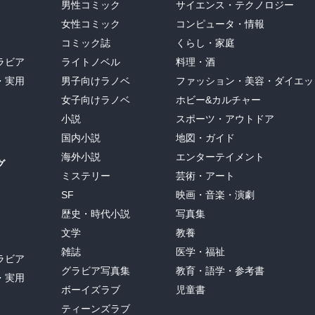
男性コミック
サイエンス・テクノロジー
女性コミック
コンピュータ・情報
コミック誌
くらし・家庭
ラビア
ライトノベル
料理・酒
・実用
男子向けラノベ
ファッション・美容・ダイエッ
女子向けラノベ
ホビー&カルチャー
小説
スポーツ・アウトドア
国内小説
地図・ガイド
海外小説
エンターテイメント
グ
ミステリー
芸術・アート
SF
映画・音楽・演劇
歴史・時代小説
写真集
文学
教養
雑誌
医学・福祉
ラビア
グラビア写真集
教育・語学・参考書
・実用
ボーイズラブ
児童書
ティーンズラブ