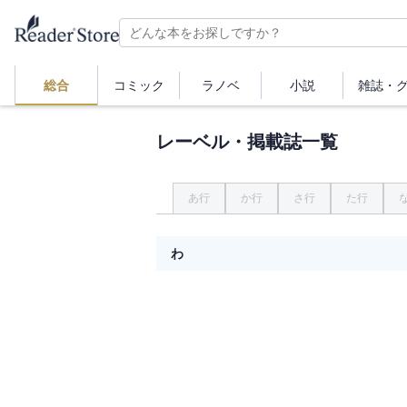
総合
コミック
ラノベ
小説
雑誌・
レーベル・掲載誌一覧
あ行
か行
さ行
た行
わ
わぁい！
わぁい！コミックス
ワールドカーガイドDX