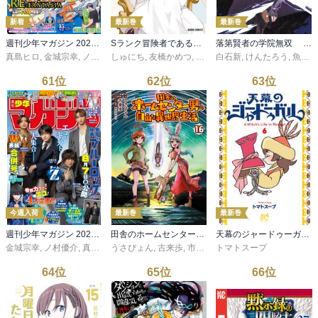
新着
最新巻
最新巻
週刊少年マガジン 2026年35号[2026年7月29日発売]
Sランク冒険者である俺の娘たちは重度のファザコンでした 12
落第賢者の学院無双 ～二度目の転生、Ｓランクチート魔術師冒険録～ 9巻
真島ヒロ
,
金城宗幸
,
ノ村優介
しゅにち
,
瀬尾公治
,
友橋かめつ
,
硬梨菜
,
不二涼介
,
希望つばめ
白石新
,
ｎｏｎｃｏ
,
けんたろう
,
御手元
,
魚デニム
,
吉
61
位
62
位
63
位
今週入荷
最新巻
最新巻
週刊少年マガジン 2026年36・37号[2026年8月5日発売]
田舎のホームセンター男の自由な異世界生活 （１６）
天幕のジャードゥーガル 6
金城宗幸
,
ノ村優介
,
真島ヒロ
うさぴょん
,
宮島礼吏
,
,
古来歩
新川直司
,
市丸きすけ
,
久世蘭
トマトスープ
,
田中ドリル
,
御手元
,
吉
64
位
65
位
66
位