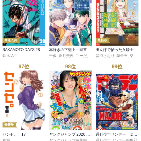
今週入荷
最新巻
SAKAMOTO DAYS 28
本好きの下剋上～司書になるためには手段を選んでいられません～ フェルディナンドの館にて 第1巻
田んぼで拾った女騎士、田舎で俺の嫁だと思われている（８）
鈴木祐斗
千仮
,
香月美夜
,
こーだ
,
椎名優
音羽さおり
,
錬金王
,
柴乃櫂人
97
位
98
位
99
位
最新巻
センセ。 17
ヤングジャンプ 2026 No.32
週刊少年サンデー ２０２６年３４号（２０２６年７月２２日発売号）
春輝
ヤングジャンプ編集部
週刊少年サンデー編集部