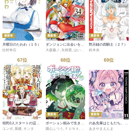
最新巻
最新巻
最新巻
月曜日のたわわ（１５）
ダンジョンに出会いを求めるのは間違っているだろうか 外伝 ソード・オラトリア 34巻
黙示録の四騎士（２７）
比村奇石
大森藤ノ
,
矢樹貴
,
はいむらきよたか
鈴木央
,
ヤスダスズヒト
67
位
68
位
69
位
最新巻
最新巻
領民0人スタートの辺境領主様～青のディアスと蒼角の乙女～ 7【電子書店共通特典イラスト付】
ポーション頼みで生き延びます！ 続（５）
のあ先輩はともだち。 11
ユンボ
,
風楼
,
キンタ
園心ふつう
,
ＦＵＮＡ
,
すきま
あきやまえんま