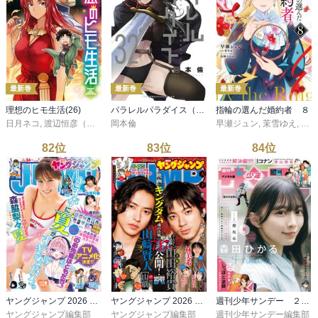
最新巻
最新巻
最新巻
理想のヒモ生活(26)
パラレルパラダイス（３２）
指輪の選んだ婚約者 ８
日月ネコ
,
渡辺恒彦（ヒーロー文庫／イマジカインフォス）
岡本倫
早瀬ジュン
,
文倉十
,
茉雪ゆえ
,
鳥飼
82
位
83
位
84
位
ヤングジャンプ 2026 No.34
ヤングジャンプ 2026 No.33
週刊少年サンデー ２０２６年３３号（２０２６年７月１５日発売号）
ヤングジャンプ編集部
ヤングジャンプ編集部
週刊少年サンデー編集部