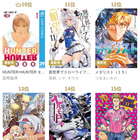
10
位
11
位
12
位
最新巻
最新巻
最新巻
HUNTER×HUNTER モノクロ版 39
異世界でスローライフを（願望） 11
メダリスト（１５）
冨樫義博
長頼
,
シゲ
,
オウカ
つるまいかだ
13
位
14
位
15
位