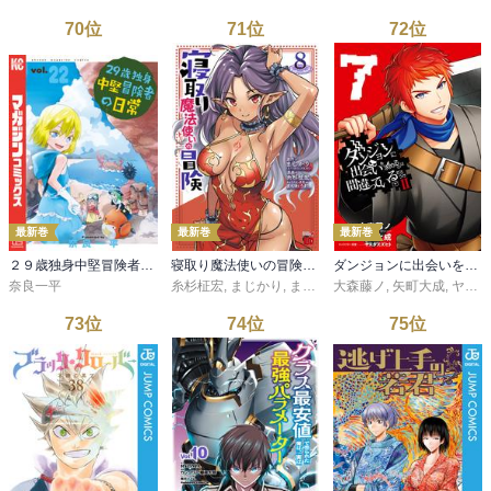
70
位
71
位
72
位
最新巻
最新巻
最新巻
２９歳独身中堅冒険者の日常（２２）
寝取り魔法使いの冒険 8
ダンジョンに出会いを求めるのは間違っているだろうかII 7巻
奈良一平
糸杉柾宏
,
まじかり
,
まくわうに
大森藤ノ
,
矢町大成
,
ヤスダスズヒト
73
位
74
位
75
位