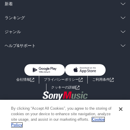
ラノベ
小説
総合
コミック
新着
雑誌・グラビア
ビジネス・実用
ラノベ
小説
総合
コミック
ランキング
BL・TL
雑誌・グラビア
ビジネス・実用
ラノベ
小説
総合
コミック
ジャンル
BL・TL
雑誌・グラビア
ビジネス・実用
ラノベ
小説
コミック
男性コミック
ヘルプ&サポート
BL・TL
雑誌・グラビア
ビジネス・実用
女性コミック
コミック誌
初めての方へ
ヘルプ
BL・TL
ライトノベル
男子向けラノベ
よくあるご質問
お問い合わせ
会社情報
プライバシーポリシー
ご利用条件
女子向けラノベ
小説
利用規約
クッキーの詳細
国内小説
海外小説
Copyright 2017 - 2026 Sony Music Entertainment(Japan) Inc.
By clicking “Accept All Cookies”, you agree to the storing of
ミステリー
SF
Information on the site is for the Japan domestic market only
cookies on your device to enhance site navigation, analyze
powered by
site usage, and assist in our marketing efforts.
Cookie
Policy
歴史・時代小説
文学