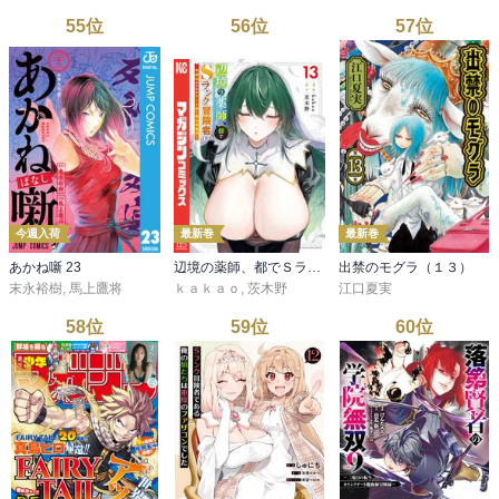
55
位
56
位
57
位
今週入荷
最新巻
最新巻
あかね噺 23
辺境の薬師、都でＳランク冒険者となる～英雄村の少年がチート薬で無自覚無双～（１３）
出禁のモグラ（１３）
末永裕樹
,
馬上鷹将
ｋａｋａｏ
,
茨木野
江口夏実
58
位
59
位
60
位