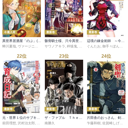
今週入荷
最新巻
最新巻
異世界居酒屋「のぶ」(22)
骸骨騎士様、只今異世界へお出掛け中 寄り道編
辺境の錬金術師 ～今更予算ゼロの職場に戻るとかもう無理～ 9
蝉川夏哉
,
ヴァージニア二等兵
サワノアキラ
,
転
,
秤猿鬼
,
KeG
ぐんたお
,
御手々ぽんた
,
又
22
位
23
位
24
位
最新巻
最新巻
最新巻
元・世界１位のサブキャラ育成日記 ～廃プレイヤー、異世界を攻略中！～ （１４）
ザ・ファブル Ｔｈｅ ｔｈｉｒｄ ｓｅｃｒｅｔ（５）
片田舎のおっさん、剣聖になる～ただの田舎の剣術師範だったのに、大成した弟子たちが俺を放ってくれない件～ 9
前田理想
,
沢村治太郎
,
まろ
南勝久
乍藤和樹
,
佐賀崎しげる
,
鍋