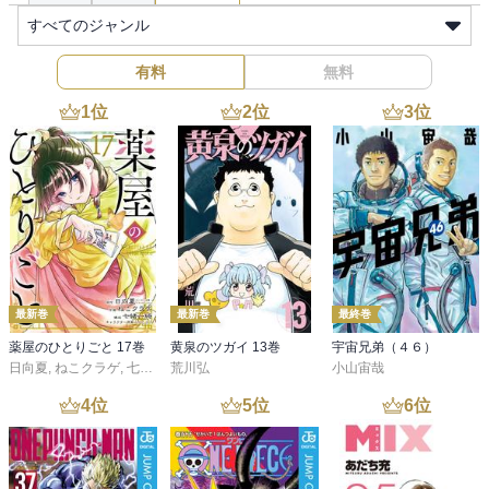
すべてのジャンル
有料
無料
1
位
2
位
3
位
最新巻
最新巻
最終巻
薬屋のひとりごと 17巻
黄泉のツガイ 13巻
宇宙兄弟（４６）
日向夏
,
ねこクラゲ
,
七緒一綺
荒川弘
,
しのとうこ
小山宙哉
4
位
5
位
6
位