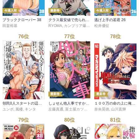
今週入荷
最新巻
今週入荷
ブラッククローバー 38
クラス最安値で売られた俺は、実は最強パラメーター （10）
逃げ上手の若君 26
田畠裕基
RYOMA
,
カンブリア爆発太郎
松井優征
,
黒井ススム
76
位
77
位
78
位
最新巻
最新巻
領民0人スタートの辺境領主様～青のディアスと蒼角の乙女～ 6【電子書店共通特典イラスト付】
しょせん他人事ですから ～とある弁護士の本音の仕事～ 11巻
１００万の命の上に俺は立っている（２４）
ユンボ
,
風楼
,
キンタ
左藤真通
,
富士屋カツヒト
,
清水陽平
奈央晃徳
,
山川直輝
79
位
80
位
81
位