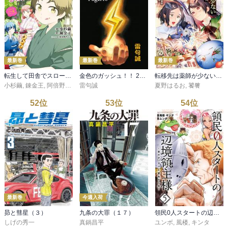
最新巻
最新巻
最新巻
転生して田舎でスローライフをおくりたい 15巻
金色のガッシュ！！ 2【単話版】 Page 40
転移先は薬師が少ない世界でした７
小杉繭
,
錬金王
,
阿倍野ちゃこ
雷句誠
夏野はるお
,
饕餮
52
位
53
位
54
位
最新巻
今週入荷
昴と彗星（３）
九条の大罪（１７）
領民0人スタートの辺境領主様～青のディアスと蒼角の乙女～ 5【電子書店共通特典イラスト付】
しげの秀一
真鍋昌平
ユンボ
,
風楼
,
キンタ