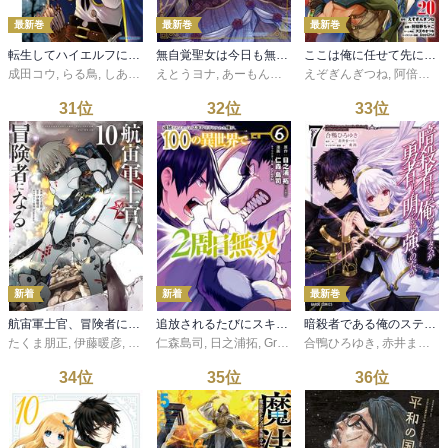
最新巻
最新巻
最新巻
転生してハイエルフになりましたが、スローライフは１２０年で飽きました -Highelf with a long life-１０
無自覚聖女は今日も無意識に力を垂れ流す ～公爵家の落ちこぼれ令嬢、嫁ぎ先で幸せを掴み取る～８【電子書店共通特典イラスト付】
ここは俺に任せて先に行けと言ってから10年がたったら伝説になっていた。 20巻【デジタル版カバー】
成田コウ
,
らる鳥
,
しあびす
えとうヨナ
,
あーもんど
,
あんべよしろう
えぞぎんぎつね
,
阿倍野ちゃこ
31
位
32
位
33
位
新着
新着
最新巻
航宙軍士官、冒険者になる10
追放されるたびにスキルを手に入れた俺が、100の異世界で2周目無双【電子単行本】 6
暗殺者である俺のステータスが勇者よりも明らかに強いのだが 7
たくま朋正
,
伊藤暖彦
,
ｈｉｍｅｓｕｚ
仁森島司
,
日之浦拓
,
GreeN
合鴨ひろゆき
,
赤井まつり
,
34
位
35
位
36
位