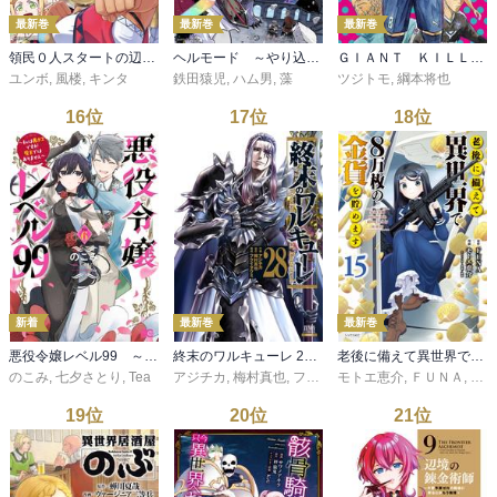
最新巻
最新巻
最新巻
領民０人スタートの辺境領主様 ～青のディアスと蒼角の乙女～１５【電子書店共通特典イラスト付】
ヘルモード ～やり込み好きのゲーマーは廃設定の異世界で無双する～はじまりの召喚士１４【電子書店共通特典イラスト付】
ＧＩＡＮＴ ＫＩＬＬＩＮＧ（７０）
ユンボ
,
風楼
,
キンタ
鉄田猿児
,
ハム男
,
藻
ツジトモ
,
綱本将也
16
位
17
位
18
位
新着
最新巻
最新巻
悪役令嬢レベル99 ～私は裏ボスですが魔王ではありません～ その６
終末のワルキューレ 28巻【特典イラスト付き】
老後に備えて異世界で８万枚の金貨を貯めます（１５） 【電子限定描きおろしペーパー付き】
のこみ
,
七夕さとり
,
Tea
アジチカ
,
梅村真也
,
フクイタクミ
モトエ恵介
,
ＦＵＮＡ
,
東西
19
位
20
位
21
位