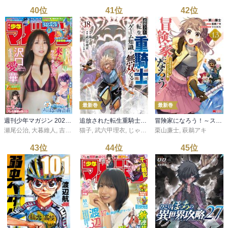
40
位
41
位
42
位
最新巻
最新巻
週刊少年マガジン 2026年33号[2026年7月15日発売]
追放された転生重騎士はゲーム知識で無双する（１８）
冒険家になろう！～スキルボードでダンジョン攻略～（コミック） ： 13
瀬尾公治
,
大暮維人
,
吉河美希
猫子
,
安田剛士
,
武六甲理衣
,
新川直司
,
じゃいあん
,
柏木香乃
栗山廉士
,
金城宗幸
,
萩鵜アキ
,
ノ村優介
,
43
位
44
位
45
位