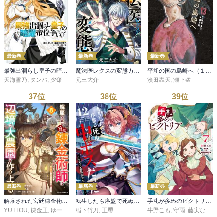
最新巻
最新巻
最新巻
最強出涸らし皇子の暗躍帝位争い （１０）
魔法医レクスの変態カルテ 5巻
平和の国の島崎へ（１３）
天海雪乃
,
タンバ
,
夕薙
元三大介
濱田轟天
,
瀬下猛
37
位
38
位
39
位
最新巻
最新巻
最新巻
解雇された宮廷錬金術師は辺境で大農園を作り上げる～祖国を追い出されたけど、最強領地でスローライフを謳歌する〜8巻
転生したら序盤で死ぬ中ボスだった－ヒロイン眷属化で生き残る－ 12巻
手札が多めのビクトリア 7
YUTTOU
,
錬金王
,
ゆーにっと
稲下竹刀
,
正璽
牛野こも
,
守雨
,
藤実なんな