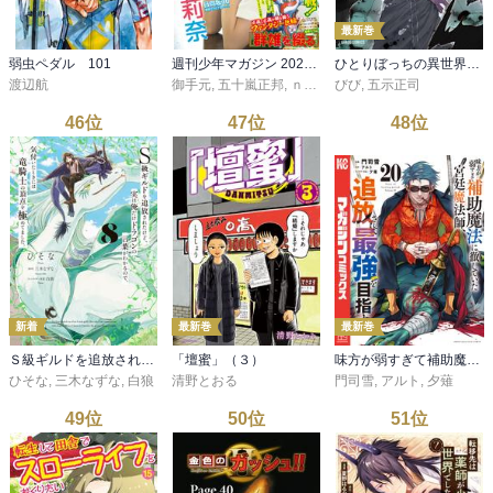
最新巻
弱虫ペダル 101
週刊少年マガジン 2026年34号[2026年7月22日発売]
ひとりぼっちの異世界攻略 27
渡辺航
御手元
,
五十嵐正邦
,
ｎｏｎｃｏ
びび
,
,
鈴木央
五示正司
,
柏木香乃
,
裏
46
位
47
位
48
位
新着
最新巻
最新巻
Ｓ級ギルドを追放されたけど、実は俺だけドラゴンの言葉がわかるので、気付いたときには竜騎士の頂点を極めてました。 8
「壇蜜」（３）
味方が弱すぎて補助魔法に徹していた宮廷魔法師、追放されて最強を目指す（２０）
ひそな
,
三木なずな
,
白狼
清野とおる
門司雪
,
アルト
,
夕薙
49
位
50
位
51
位