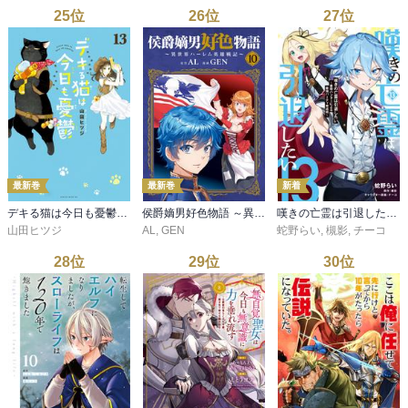
25
位
26
位
27
位
最新巻
最新巻
新着
デキる猫は今日も憂鬱（１３）
侯爵嫡男好色物語 ～異世界ハーレム英雄戦記～ 10巻
嘆きの亡霊は引退したい ～最弱ハンターによる最強パーティ育成術～ （13）
山田ヒツジ
AL
,
GEN
蛇野らい
,
槻影
,
チーコ
28
位
29
位
30
位