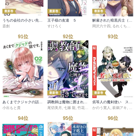
最新巻
最新巻
最新巻
うちの会社の小さい先輩の話【特典ペーパー付き】 (12)
王子様の友達 ５
解雇された暗黒兵士（３０代）のスローなセカンドライフ（１９）
斎創
すけろく
岡沢六十四
,
るれくちぇ
,
ｓ
91
位
92
位
93
位
最新巻
最新巻
あくまでクジャクの話です。（２）
調教師は魔物に囲まれて生きていきます。～勇者パーティーに置いていかれたけど、伝説の魔物と出会い最強になってた～9巻
劣等人の魔剣使い スキルボードを駆使して最強に至る（７）
小出もと貴
尾切美月
,
七篠 龍
,
竹花ノート
かのう寛人
,
萩鵜アキ
,
かや
94
位
95
位
96
位