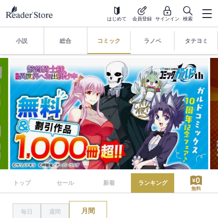
はじめて
会員登録
サインイン
検索
小説
総合
コミック
ラノベ
タテヨミ
トップ
セール
新着
ランキング
無料
月間
毎日
週間