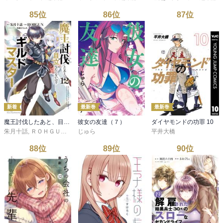
85
位
86
位
87
位
新着
最新巻
最新巻
魔王討伐したあと、目立ちたくないのでギルドマスターになった１２
彼女の友達（７）
ダイヤモンドの功罪 10
朱月十話
,
ＲＯＨＧＵＮ
,
鳴瀬ひろふみ
じゅら
平井大橋
88
位
89
位
90
位