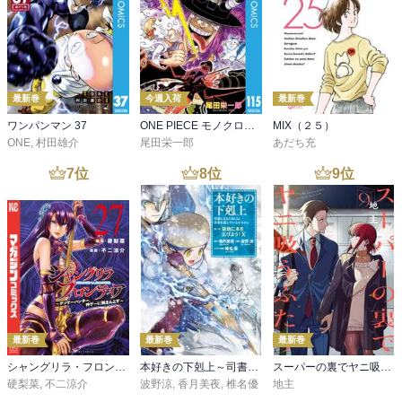
最新巻
今週入荷
最新巻
ワンパンマン 37
ONE PIECE モノクロ版 115
MIX（２５）
ONE
,
村田雄介
尾田栄一郎
あだち充
7
位
8
位
9
位
最新巻
最新巻
最新巻
シャングリラ・フロンティア（２７） ～クソゲーハンター、神ゲーに挑まんとす～
本好きの下剋上～司書になるためには手段を選んでいられません～第三部 「領地に本を広げよう！10」
スーパーの裏でヤニ吸うふたり 9巻
硬梨菜
,
不二涼介
波野涼
,
香月美夜
,
椎名優
地主