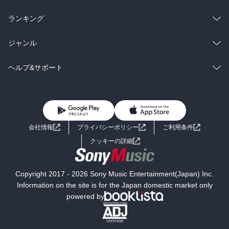
雑誌・グラビア
ビジネス・実用
ラノベ
小説
総合
コミック
ランキング
BL・TL
雑誌・グラビア
ビジネス・実用
ラノベ
小説
総合
コミック
ジャンル
BL・TL
雑誌・グラビア
ビジネス・実用
ラノベ
小説
コミック
男性コミック
ヘルプ&サポート
BL・TL
雑誌・グラビア
ビジネス・実用
女性コミック
コミック誌
初めての方へ
ヘルプ
BL・TL
ライトノベル
男子向けラノベ
よくあるご質問
お問い合わせ
会社情報
プライバシーポリシー
ご利用条件
女子向けラノベ
小説
利用規約
クッキーの詳細
国内小説
海外小説
Copyright 2017 - 2026 Sony Music Entertainment(Japan) Inc.
ミステリー
SF
Information on the site is for the Japan domestic market only
powered by
歴史・時代小説
文学