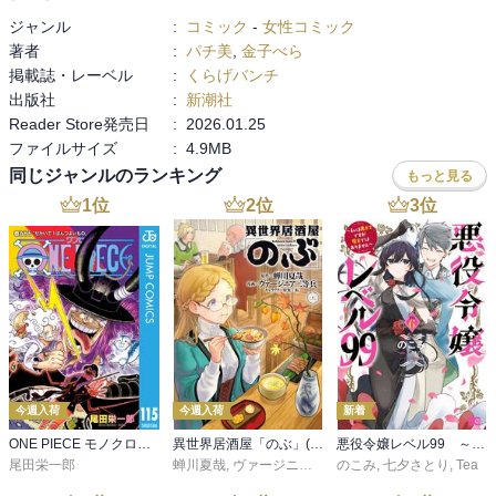
ジャンル
:
コミック
-
女性コミック
著者
:
パチ美
,
金子べら
掲載誌・レーベル
:
くらげバンチ
出版社
:
新潮社
Reader Store発売日
:
2026.01.25
ファイルサイズ
:
4.9MB
同じジャンルのランキング
もっと見る
1
位
2
位
3
位
今週入荷
今週入荷
新着
ONE PIECE モノクロ版 115
異世界居酒屋「のぶ」(22)
悪役令嬢レベル99 ～私は裏ボスですが魔王ではありません～ その６
尾田栄一郎
蝉川夏哉
,
ヴァージニア二等兵
のこみ
,
転
,
七夕さとり
,
Tea