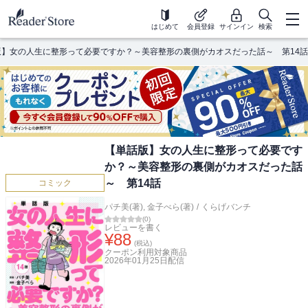
はじめて
会員登録
サインイン
検索
版】女の人生に整形って必要ですか？～美容整形の裏側がカオスだった話～ 第14話
【単話版】女の人生に整形って必要です
か？～美容整形の裏側がカオスだった話
～ 第14話
コミック
パチ美(著)
,
金子べら(著)
/
くらげバンチ
(
0
)
レビューを書く
¥
88
(税込)
クーポン利用対象商品
2026年01月25日
配信