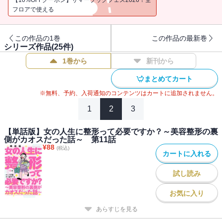
フロアで使える
この作品の1巻
この作品の最新巻
シリーズ作品(
25
件)
1巻から
新刊から
まとめてカート
※無料、予約、入荷通知のコンテンツはカートに追加されません。
1
2
3
【単話版】女の人生に整形って必要ですか？～美容整形の裏
側がカオスだった話～ 第11話
¥
88
(税込)
カートに入れる
試し読み
お気に入り
あらすじを見る