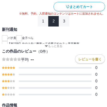
まとめてカート
※無料、予約、入荷通知のコンテンツはカートに追加されません。
1
2
3
新刊通知
パチ美
金子べら
【単話版】女の人生に整形って必要ですか？～美容整形
もっと見る
この作品のレビュー
（
0
件）
--
レビューを書く
平均
0
0
0
0
0
作品情報