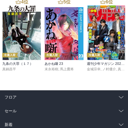
4
位
5
位
6
位
今週入荷
今週入荷
今週入荷
九条の大罪（１７）
あかね噺 23
週刊少年マガジン 2026年36・37号[2026年8月5日発売]
真鍋昌平
末永裕樹
,
馬上鷹将
金城宗幸
,
ノ村優介
,
真島ヒロ
フロア
総合
コミック
セール
ラノベ
小説
総合
コミック
新着