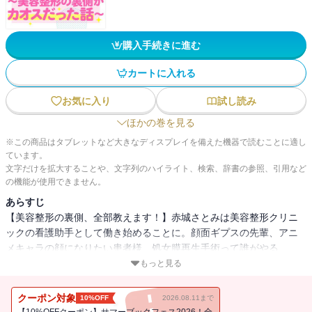
購入手続きに進む
カートに入れる
お気に入り
試し読み
ほかの巻を見る
※この商品はタブレットなど大きなディスプレイを備えた機器で読むことに適し
ています。
文字だけを拡大することや、文字列のハイライト、検索、辞書の参照、引用など
の機能が使用できません。
あらすじ
【美容整形の裏側、全部教えます！】赤城さとみは美容整形クリニ
ックの看護助手として働き始めることに。顔面ギプスの先輩、アニ
メキャラの顔になりたい患者様、処女膜再生手術って誰がやる
の・・・・・・!? 美容整形って情報は沢山あるけど実際どうな
もっと見る
の？ がわかる、お仕事コメディ。※この作品は美容整形を推奨す
るものではありません。
クーポン対象
10%OFF
2026.08.11まで
【10%OFFクーポン】サマーブックフェス2026！全