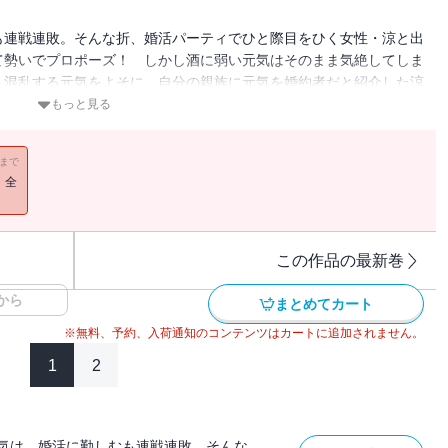
も連戦連敗。そんな折、婚活パーティでひと際目をひく女性・涼と出
て勢いでプロポーズ！ しかし酒に弱い元気はそのまま気絶してしま
。混乱する元気をよそに、自分の親族に元気を婚約者だと紹介した涼
い」と宣言して!?
もっと見る
11まで
！全
この作品の最新巻
から
まとめてカート
※無料、予約、入荷通知のコンテンツはカートに追加されません。
1
2
気は、婚活に勤しむも連戦連敗。そんな