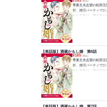
¥
165
(税込)
専業主夫志望の松田元
折、婚活パーティでひ
れた元気は、酒の力を
い元気はそのまま気絶
家だった。混乱する元
と紹介した涼はつづけ
宣言して!?
【単話版】酒蔵かもし婚 第6話
¥
165
(税込)
専業主夫志望の松田元
折、婚活パーティでひ
れた元気は、酒の力を
い元気はそのまま気絶
家だった。混乱する元
と紹介した涼はつづけ
宣言して!?
【単話版】酒蔵かもし婚 第7話