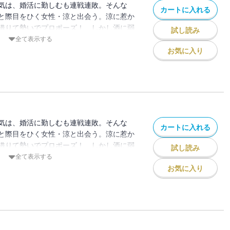
気は、婚活に勤しむも連戦連敗。そんな
カートに入れる
と際目をひく女性・涼と出会う。涼に惹か
借りて勢いでプロポーズ！ しかし酒に弱
試し読み
してしまい、目覚めた場所はなんと涼の実
全て表示する
気をよそに、自分の親族に元気を婚約者だ
お気に入り
て「彼を鮎原酒造の次期蔵元にしたい」と
気は、婚活に勤しむも連戦連敗。そんな
カートに入れる
と際目をひく女性・涼と出会う。涼に惹か
借りて勢いでプロポーズ！ しかし酒に弱
試し読み
してしまい、目覚めた場所はなんと涼の実
全て表示する
気をよそに、自分の親族に元気を婚約者だ
お気に入り
て「彼を鮎原酒造の次期蔵元にしたい」と