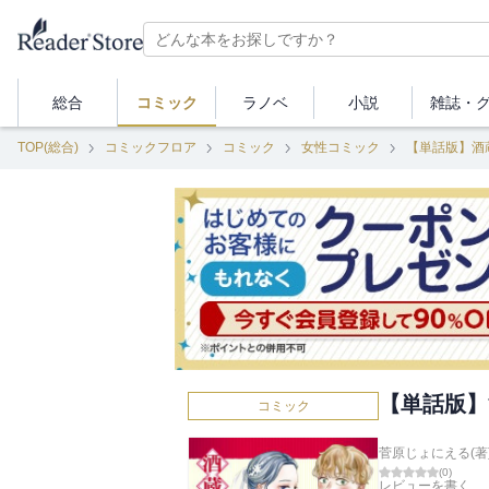
総合
コミック
ラノベ
小説
雑誌・
TOP(総合)
コミックフロア
コミック
女性コミック
【単話版】酒
【単話版】
コミック
菅原じょにえる(著
(
0
)
レビューを書く