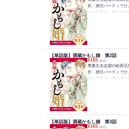
折、婚活パーティでひ
れた元気は、酒の力を
い元気はそのまま気絶
家だった。混乱する元
と紹介した涼はつづけ
宣言して!?
【単話版】酒蔵かもし婚 第2話
¥
165
(税込)
専業主夫志望の松田元
折、婚活パーティでひ
れた元気は、酒の力を
い元気はそのまま気絶
家だった。混乱する元
と紹介した涼はつづけ
宣言して!?
【単話版】酒蔵かもし婚 第3話
¥
165
(税込)