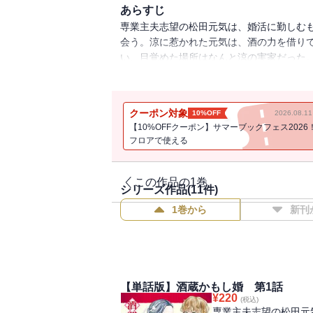
あらすじ
専業主夫志望の松田元気は、婚活に勤しむ
会う。涼に惹かれた元気は、酒の力を借り
い、目覚めた場所はなんと涼の実家だった
はつづけて「彼を鮎原酒造の次期蔵元にした
クーポン対象
10%OFF
2026.08.
【10%OFFクーポン】サマーブックフェス2026
フロアで使える
この作品の1巻
シリーズ作品(
11
件)
1巻から
新刊
【単話版】酒蔵かもし婚 第1話
¥
220
(税込)
専業主夫志望の松田元