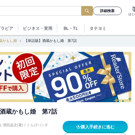
詳細検索
はじ
グラビア
ビジネス
・実用
BL・TL
タテヨミ
蔵かもし婚
【単話版】酒蔵かもし婚 第7話
酒蔵かもし婚 第7話
)
,
増田晶文(著)
/
くらげバンチ
購入手続きに進む