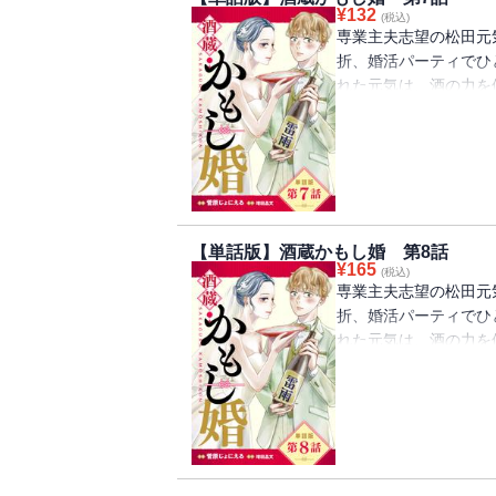
¥
132
(税込)
専業主夫志望の松田元
折、婚活パーティでひ
れた元気は、酒の力を
い元気はそのまま気絶
家だった。混乱する元
と紹介した涼はつづけ
宣言して!?
【単話版】酒蔵かもし婚 第8話
¥
165
(税込)
専業主夫志望の松田元
折、婚活パーティでひ
れた元気は、酒の力を
い元気はそのまま気絶
家だった。混乱する元
と紹介した涼はつづけ
宣言して!?