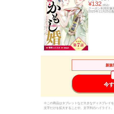
¥
132
(税込)
クーポン利用対象
2025年11月25日
新規
今す
※この商品はタブレットなど大きなディスプレイを
文字だけを拡大することや、文字列のハイライト、