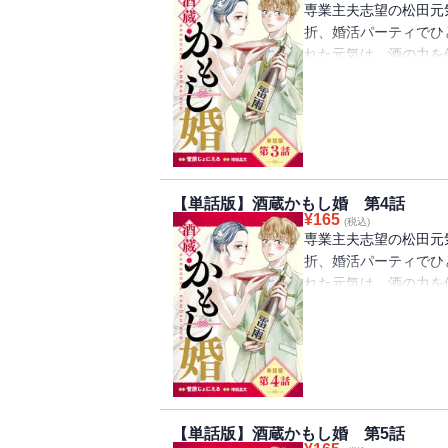
専業主夫志望の松田元
折、婚活パーティでひ
れた元気は、酒の力を
い元気はそのまま気絶
家だった。混乱する元
と紹介した涼はつづけ
宣言して!?
【単話版】酒蔵かもし婚 第4話
¥
165
(税込)
専業主夫志望の松田元
折、婚活パーティでひ
れた元気は、酒の力を
い元気はそのまま気絶
家だった。混乱する元
と紹介した涼はつづけ
宣言して!?
【単話版】酒蔵かもし婚 第5話