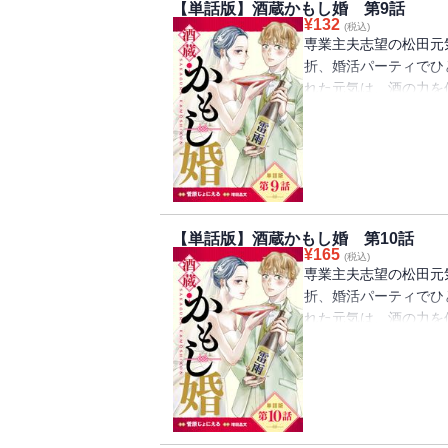
【単話版】酒蔵かもし婚 第9話
¥
132
(税込)
専業主夫志望の松田元
折、婚活パーティでひ
れた元気は、酒の力を
い元気はそのまま気絶
家だった。混乱する元
と紹介した涼はつづけ
宣言して!?
【単話版】酒蔵かもし婚 第10話
¥
165
(税込)
専業主夫志望の松田元
折、婚活パーティでひ
れた元気は、酒の力を
い元気はそのまま気絶
家だった。混乱する元
と紹介した涼はつづけ
宣言して!?