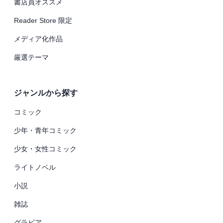
書店員オススメ
Reader Store 限定
メディア化作品
厳選テーマ
ジャンルから探す
コミック
少年・青年コミック
少女・女性コミック
ライトノベル
小説
雑誌
グラビア