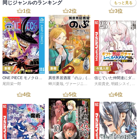
同じジャンルのランキング
もっと見る
1
位
2
位
3
位
新着
新着
今週入荷
ONE PIECE モノクロ版 115
異世界居酒屋「のぶ」(22)
信じていた仲間達にダンジョン奥地で殺されかけたがギフト『無限ガチャ』でレベル９９９９の仲間達を手に入れて元パーティーメンバーと世界に復讐＆『ざまぁ！』します！（２３）
尾田栄一郎
蝉川夏哉
,
ヴァージニア二等兵
大前貴史
,
転
,
明鏡シスイ
,
ｔｅ
4
位
5
位
6
位