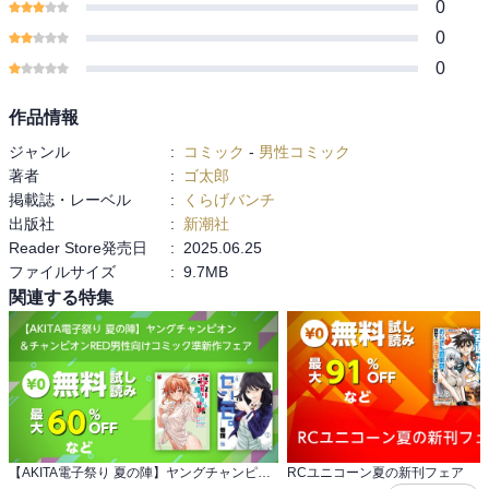
0
0
0
作品情報
ジャンル
:
コミック
-
男性コミック
著者
:
ゴ太郎
掲載誌・レーベル
:
くらげバンチ
出版社
:
新潮社
Reader Store発売日
:
2025.06.25
ファイルサイズ
:
9.7MB
関連する特集
【AKITA電子祭り 夏の陣】ヤングチャンピオン ＆チャンピオンRED男性向けコミック準新作フェア
RCユニコーン夏の新刊フェア