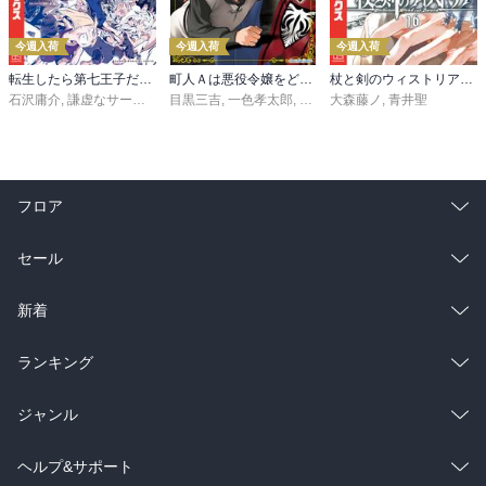
今週入荷
今週入荷
今週入荷
転生したら第七王子だったので、気ままに魔術を極めます（２４）
町人Ａは悪役令嬢をどうしても救いたい ～どぶと空と氷の姫君～１０【電子書店共通特典イラスト付】
杖と剣のウィストリア（１６）
石沢庸介
,
謙虚なサークル
,
メル。
目黒三吉
,
一色孝太郎
,
Parum
大森藤ノ
,
青井聖
フロア
総合
コミック
セール
ラノベ
小説
総合
コミック
新着
雑誌・グラビア
ビジネス・実用
ラノベ
小説
総合
コミック
ランキング
BL・TL
雑誌・グラビア
ビジネス・実用
ラノベ
小説
総合
コミック
ジャンル
BL・TL
雑誌・グラビア
ビジネス・実用
ラノベ
小説
コミック
男性コミック
ヘルプ&サポート