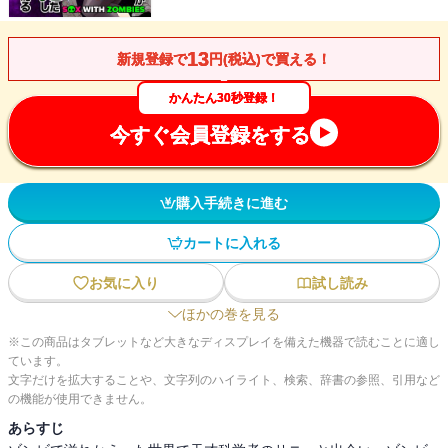
13
新規登録で
円(税込)で買える！
かんたん30秒登録！
今すぐ会員登録をする
購入手続きに進む
カートに入れる
お気に入り
試し読み
ほかの巻を見る
※この商品はタブレットなど大きなディスプレイを備えた機器で読むことに適し
ています。
文字だけを拡大することや、文字列のハイライト、検索、辞書の参照、引用など
の機能が使用できません。
あらすじ