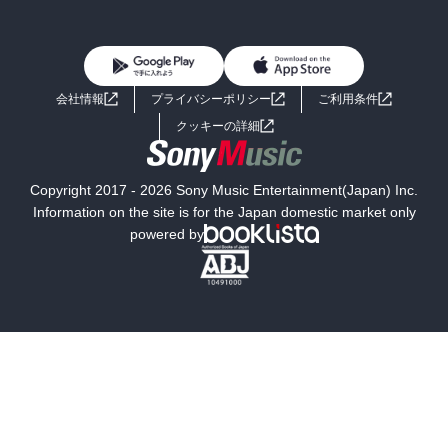
BL・TL
雑誌・グラビア
ビジネス・実用
女性コミック
コミック誌
初めての方へ
ヘルプ
BL・TL
ライトノベル
男子向けラノベ
よくあるご質問
お問い合わせ
会社情報
プライバシーポリシー
ご利用条件
女子向けラノベ
小説
利用規約
クッキーの詳細
国内小説
海外小説
Copyright 2017 - 2026 Sony Music Entertainment(Japan) Inc.
ミステリー
SF
Information on the site is for the Japan domestic market only
powered by
歴史・時代小説
文学
雑誌
グラビア写真集
ボーイズラブ
ティーンズラブ
人文・思想・歴史
社会・政治・法律
ビジネス・経済
サイエンス・テクノロジー