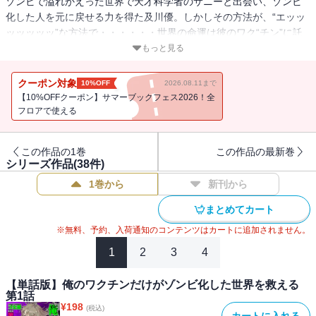
ゾンビで溢れかえった世界で天才科学者のサニーと出会い、ゾンビ
化した人を元に戻せる力を得た及川優。しかしその方法が、“エッッ
ッッッッッ”な方法で・・・・・・世界の命運は彼のワク“チン”に託
された!?
もっと見る
クーポン対象
10%OFF
2026.08.11まで
【10%OFFクーポン】サマーブックフェス2026！全
フロアで使える
この作品の1巻
この作品の最新巻
シリーズ作品(
38
件)
1巻から
新刊から
まとめてカート
※無料、予約、入荷通知のコンテンツはカートに追加されません。
1
2
3
4
【単話版】俺のワクチンだけがゾンビ化した世界を救える
第1話
¥
198
(税込)
カートに入れる