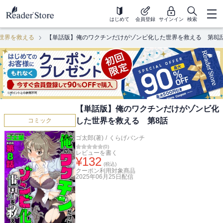
はじめて
会員登録
サインイン
検索
世界を救える
【単話版】俺のワクチンだけがゾンビ化した世界を救える 第8話
【単話版】俺のワクチンだけがゾンビ化
した世界を救える 第8話
コミック
ゴ太郎(著)
/
くらげバンチ
(
0
)
レビューを書く
¥
132
(税込)
クーポン利用対象商品
2025年06月25日
配信