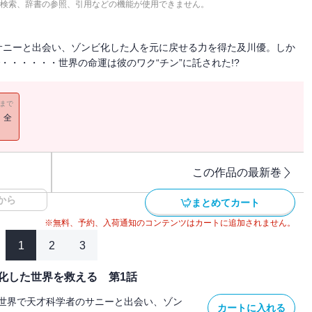
検索、辞書の参照、引用などの機能が使用できません。
サニーと出会い、ゾンビ化した人を元に戻せる力を得た及川優。しか
・・・・・・世界の命運は彼のワク“チン”に託された!?
11まで
！全
この作品の最新巻
から
まとめてカート
※無料、予約、入荷通知のコンテンツはカートに追加されません。
1
2
3
化した世界を救える 第1話
世界で天才科学者のサニーと出会い、ゾン
カートに入れる