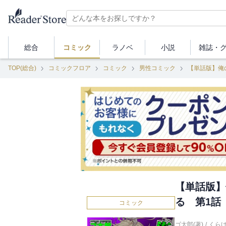
総合
コミック
ラノベ
小説
雑誌・
TOP(総合)
コミックフロア
コミック
男性コミック
【単話版】俺
【単話版】
る 第1話
コミック
ゴ太郎(著)
/
くら