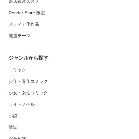
書店員オススメ
Reader Store 限定
メディア化作品
厳選テーマ
ジャンルから探す
コミック
少年・青年コミック
少女・女性コミック
ライトノベル
小説
雑誌
グラビア