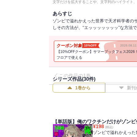
文字だけを拡大することや、文字列のハイライト、
あらすじ
ゾンビで溢れかえった世界で天才科学者の
しその方法が、“エッッッッッッッ”な方法で
クーポン対象
10%OFF
2026.08.
【10%OFFクーポン】サマーブックフェス2026
フロアで使える
この作品の1巻
シリーズ作品(
30
件)
1巻から
新刊
【単話版】俺のワクチンだけがゾンビ
¥
198
(税込)
ゾンビで溢れかえった