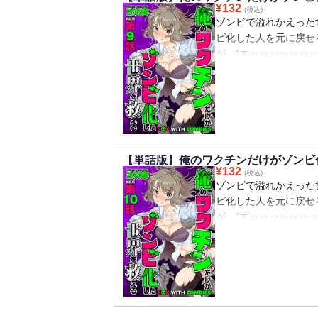
¥
132
(税込)
ゾンビで溢れかえった
ビ化した人を元に戻せ
が、“エッッッッッッ
ワク“チン”に託された!
【単話版】俺のワクチンだけがゾンビ
¥
132
(税込)
ゾンビで溢れかえった
ビ化した人を元に戻せ
が、“エッッッッッッ
ワク“チン”に託された!