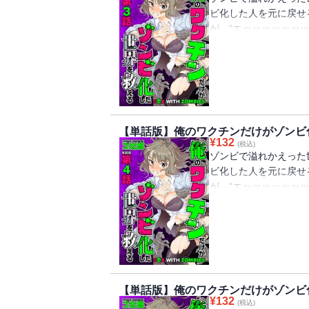
ビ化した人を元に戻せ
が、“エッッッッッッ
ワク“チン”に託された!
【単話版】俺のワクチンだけがゾンビ
¥
132
(税込)
ゾンビで溢れかえった
ビ化した人を元に戻せ
が、“エッッッッッッ
ワク“チン”に託された!
【単話版】俺のワクチンだけがゾンビ
¥
132
(税込)