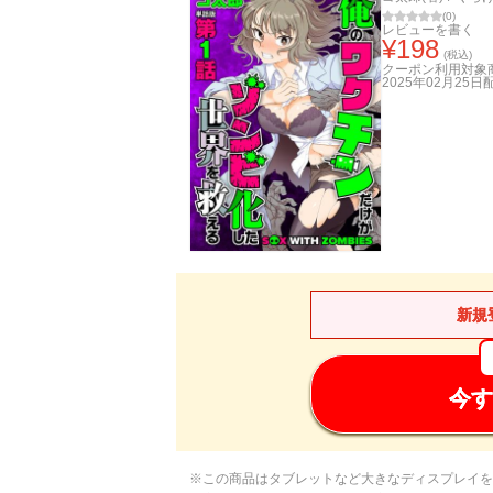
(
0
)
レビューを書く
¥
198
(税込)
クーポン利用対象
2025年02月25日
新規
今す
※この商品はタブレットなど大きなディスプレイを