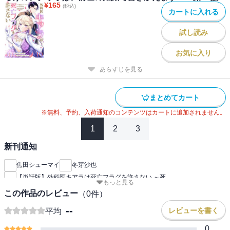
¥
165
(税込)
カートに入れる
試し読み
お気に入り
あらすじを見る
まとめてカート
※無料、予約、入荷通知のコンテンツはカートに追加されません。
1
2
3
新刊通知
焦田シューマイ
冬芽沙也
【単話版】外科医キアラは死亡フラグを許さない ～死
もっと見る
この作品のレビュー
（
0
件）
--
レビューを書く
平均
0