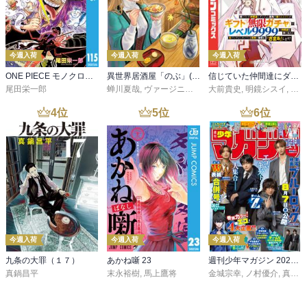
今週入荷
今週入荷
今週入荷
ONE PIECE モノクロ版 115
異世界居酒屋「のぶ」(22)
信じていた仲間達にダンジョン奥地で殺されかけたがギフト『無限ガチャ』でレベル９９９９の仲間達を手に入れて元パーティーメンバーと世界に復讐＆『ざまぁ！』します！（２３）
尾田栄一郎
蝉川夏哉
,
ヴァージニア二等兵
大前貴史
,
転
,
明鏡シスイ
,
ｔｅ
4
位
5
位
6
位
今週入荷
今週入荷
今週入荷
九条の大罪（１７）
あかね噺 23
週刊少年マガジン 2026年36・37号[2026年8月5日発売]
真鍋昌平
末永裕樹
,
馬上鷹将
金城宗幸
,
ノ村優介
,
真島ヒロ