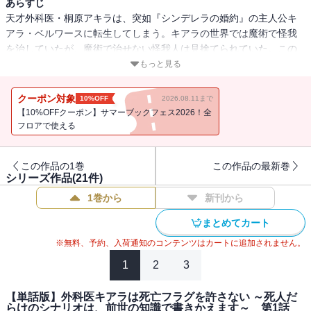
あらすじ
天才外科医・桐原アキラは、突如『シンデレラの婚約』の主人公キ
アラ・ベルワースに転生してしまう。キアラの世界では魔術で怪我
を治していたが、魔術で治せない怪我人は見捨てられていた。この
国の医療体制を見直したい王子・セシルのプロポーズとバックアッ
もっと見る
プを受け、魔術で治らない患者たちを外科手術で治していく。最初
は相棒のような関係の王子だったが、だんだんお互い惹かれていっ
クーポン対象
10%OFF
2026.08.11まで
て――。医療改革で国を救う、転生医療ファンタジー。
【10%OFFクーポン】サマーブックフェス2026！全
フロアで使える
この作品の1巻
この作品の最新巻
シリーズ作品(
21
件)
1巻から
新刊から
まとめてカート
※無料、予約、入荷通知のコンテンツはカートに追加されません。
1
2
3
【単話版】外科医キアラは死亡フラグを許さない ～死人だ
らけのシナリオは、前世の知識で書きかえます～ 第1話