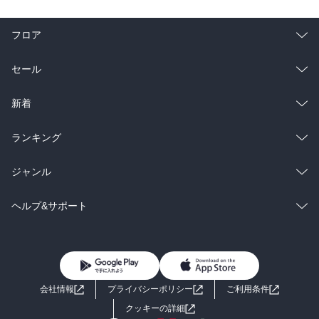
フロア
総合
コミック
セール
ラノベ
小説
総合
コミック
新着
雑誌・グラビア
ビジネス・実用
ラノベ
小説
総合
コミック
ランキング
BL・TL
雑誌・グラビア
ビジネス・実用
ラノベ
小説
総合
コミック
ジャンル
BL・TL
雑誌・グラビア
ビジネス・実用
ラノベ
小説
コミック
男性コミック
ヘルプ&サポート
BL・TL
雑誌・グラビア
ビジネス・実用
女性コミック
コミック誌
初めての方へ
ヘルプ
BL・TL
ライトノベル
男子向けラノベ
よくあるご質問
お問い合わせ
会社情報
プライバシーポリシー
ご利用条件
女子向けラノベ
小説
利用規約
クッキーの詳細