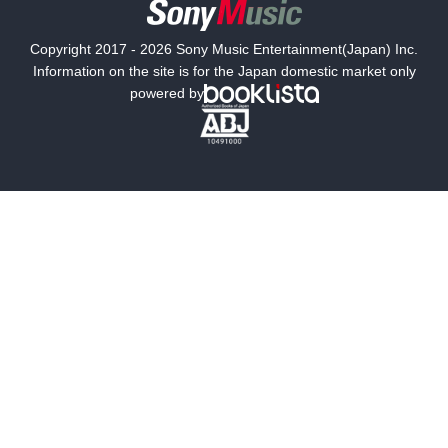
国内小説
海外小説
Copyright 2017 - 2026 Sony Music Entertainment(Japan) Inc.
ミステリー
SF
Information on the site is for the Japan domestic market only
powered by
歴史・時代小説
文学
雑誌
グラビア写真集
ボーイズラブ
ティーンズラブ
人文・思想・歴史
社会・政治・法律
ビジネス・経済
サイエンス・テクノロジー
コンピュータ・情報
くらし・家庭
料理・酒
ファッション・美容・ダイエット
ホビー&カルチャー
スポーツ・アウトドア