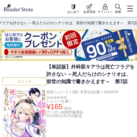
はじめて
会員登録
サインイン
検索
フラグを許さない ～死人だらけのシナリオは、前世の知識で書きかえます～ 第7話
【単話版】外科医キアラは死亡フラグを
許さない ～死人だらけのシナリオは、
前世の知識で書きかえます～ 第7話
コミック
焦田シューマイ(著)
,
冬芽沙也(著)
/
KANATA
(
0
)
レビューを書く
¥
165
(税込)
クーポン利用対象商品
2024年12月25日
配信