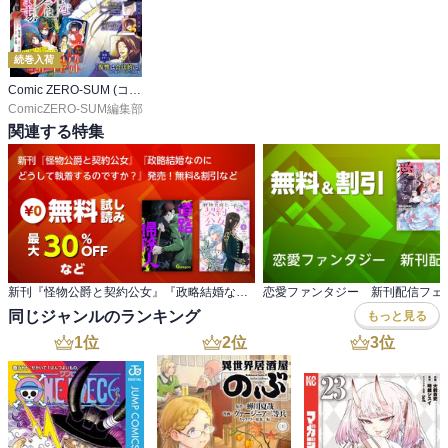
続巻入荷
Comic ZERO-SUM (コミック ゼロサム)
ComicZERO-SUM編集部
関連する特集
新刊『怪物公爵と契約公女』『政略結婚なのに どうして執着するのですか？』発売！無料&割引など
恋愛ファンタジー 新刊配信フェ
同じジャンルのランキング
もっと見る
1
位
2
位
3
位