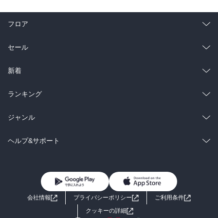
フロア
総合
コミック
セール
ラノベ
小説
総合
コミック
新着
雑誌・グラビア
ビジネス・実用
ラノベ
小説
総合
コミック
ランキング
BL・TL
雑誌・グラビア
ビジネス・実用
ラノベ
小説
総合
コミック
ジャンル
BL・TL
雑誌・グラビア
ビジネス・実用
ラノベ
小説
コミック
男性コミック
ヘルプ&サポート
BL・TL
雑誌・グラビア
ビジネス・実用
女性コミック
コミック誌
初めての方へ
ヘルプ
BL・TL
ライトノベル
男子向けラノベ
よくあるご質問
お問い合わせ
会社情報
プライバシーポリシー
ご利用条件
女子向けラノベ
小説
利用規約
クッキーの詳細