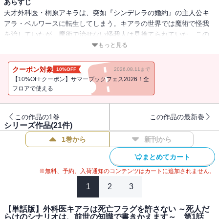
あらすじ
天才外科医・桐原アキラは、突如『シンデレラの婚約』の主人公キ
アラ・ベルワースに転生してしまう。キアラの世界では魔術で怪我
を治していたが、魔術で治せない怪我人は見捨てられていた。この
国の医療体制を見直したい王子・セシルのプロポーズとバックアッ
もっと見る
プを受け、魔術で治らない患者たちを外科手術で治していく。最初
は相棒のような関係の王子だったが、だんだんお互い惹かれていっ
クーポン対象
10%OFF
2026.08.11まで
て――。医療改革で国を救う、転生医療ファンタジー。
【10%OFFクーポン】サマーブックフェス2026！全
フロアで使える
この作品の1巻
この作品の最新巻
シリーズ作品(
21
件)
1巻から
新刊から
まとめてカート
※無料、予約、入荷通知のコンテンツはカートに追加されません。
1
2
3
【単話版】外科医キアラは死亡フラグを許さない ～死人だ
らけのシナリオは、前世の知識で書きかえます～ 第1話