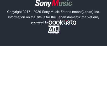
国内小説
海外小説
Copyright 2017 - 2026 Sony Music Entertainment(Japan) Inc.
ミステリー
SF
Information on the site is for the Japan domestic market only
powered by
歴史・時代小説
文学
雑誌
グラビア写真集
ボーイズラブ
ティーンズラブ
人文・思想・歴史
社会・政治・法律
ビジネス・経済
サイエンス・テクノロジー
コンピュータ・情報
くらし・家庭
料理・酒
ファッション・美容・ダイエット
ホビー&カルチャー
スポーツ・アウトドア