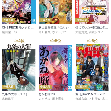
今週入荷
今週入荷
今週入荷
ONE PIECE モノクロ版 115
異世界居酒屋「のぶ」(22)
信じていた仲間達にダンジョン奥地で殺されかけたがギフト『無限ガチャ』でレベル９９９９の仲間達を手に入れて元パーティーメンバーと世界に復讐＆『ざまぁ！』します！（２３）
尾田栄一郎
蝉川夏哉
,
ヴァージニア二等兵
大前貴史
,
転
,
明鏡シスイ
,
ｔｅ
4
位
5
位
6
位
今週入荷
今週入荷
今週入荷
九条の大罪（１７）
あかね噺 23
週刊少年マガジン 2026年36・37号[2026年8月5日発売]
真鍋昌平
末永裕樹
,
馬上鷹将
金城宗幸
,
ノ村優介
,
真島ヒロ