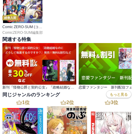
続巻入荷
Comic ZERO-SUM (コミック ゼロサム)
ComicZERO-SUM編集部
関連する特集
新刊『怪物公爵と契約公女』『政略結婚なのに どうして執着するのですか？』発売！無料&割引など
恋愛ファンタジー 新刊配信フェ
同じジャンルのランキング
もっと見る
1
位
2
位
3
位