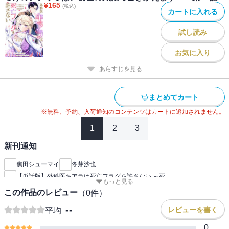
¥
165
(税込)
カートに入れる
試し読み
お気に入り
あらすじを見る
まとめてカート
※無料、予約、入荷通知のコンテンツはカートに追加されません。
1
2
3
新刊通知
焦田シューマイ
冬芽沙也
【単話版】外科医キアラは死亡フラグを許さない ～死
もっと見る
この作品のレビュー
（
0
件）
--
レビューを書く
平均
0