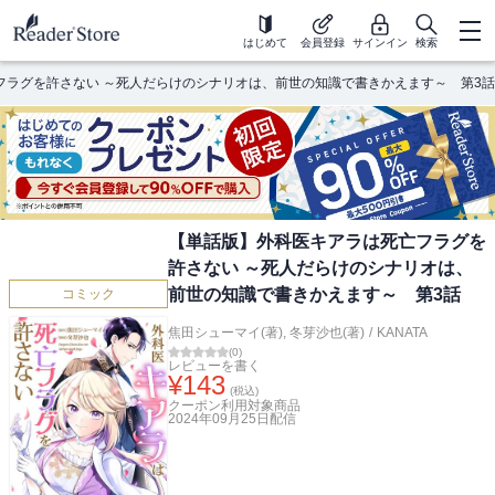
はじめて
会員登録
サインイン
検索
フラグを許さない ～死人だらけのシナリオは、前世の知識で書きかえます～ 第3話
【単話版】外科医キアラは死亡フラグを
許さない ～死人だらけのシナリオは、
前世の知識で書きかえます～ 第3話
コミック
焦田シューマイ(著)
,
冬芽沙也(著)
/
KANATA
(
0
)
レビューを書く
¥
143
(税込)
クーポン利用対象商品
2024年09月25日
配信