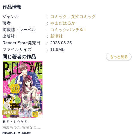
作品情報
ジャンル
:
コミック
-
女性コミック
著者
:
やまだはるか
掲載誌・レーベル
:
コミックバンチKai
出版社
:
新潮社
Reader Store発売日
:
2023.03.25
ファイルサイズ
:
11.9MB
同じ著者の作品
もっと見る
続巻入荷
ＢＥ・ＬＯＶＥ
南波あつこ
,
安藤なつみ
,
末次由紀
,
上田美和
,
佐久間結衣
,
五十嵐大介
,
蒼井まもる
,