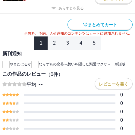
あらすじを見る
まとめてカート
※無料、予約、入荷通知のコンテンツはカートに追加されません。
1
2
3
4
5
新刊通知
やまだはるか
ならずもの恋慕～想いを隠した溺愛ヤクザ～ 単話版
この作品のレビュー
（
0
件）
--
レビューを書く
平均
0
0
0
0
0