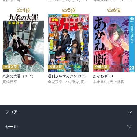
4
位
5
位
6
位
今週入荷
今週入荷
今週入荷
九条の大罪（１７）
週刊少年マガジン 2026年36・37号[2026年8月5日発売]
あかね噺 23
真鍋昌平
金城宗幸
,
ノ村優介
,
真島ヒロ
末永裕樹
,
宮島礼吏
,
馬上鷹将
,
新川直司
,
久
フロア
総合
コミック
セール