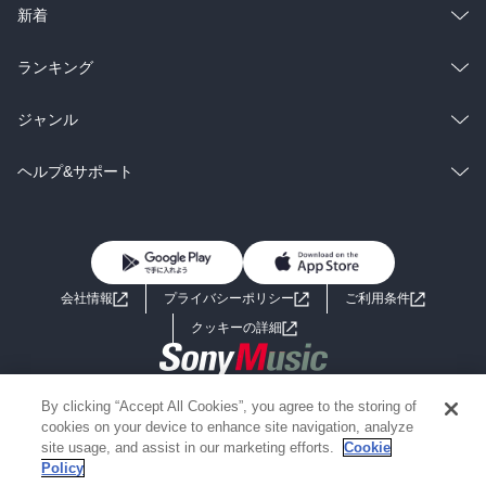
ラノベ
小説
総合
コミック
新着
雑誌・グラビア
ビジネス・実用
ラノベ
小説
総合
コミック
ランキング
BL・TL
雑誌・グラビア
ビジネス・実用
ラノベ
小説
総合
コミック
ジャンル
BL・TL
雑誌・グラビア
ビジネス・実用
ラノベ
小説
コミック
男性コミック
ヘルプ&サポート
BL・TL
雑誌・グラビア
ビジネス・実用
女性コミック
コミック誌
初めての方へ
ヘルプ
BL・TL
ライトノベル
男子向けラノベ
よくあるご質問
お問い合わせ
会社情報
プライバシーポリシー
ご利用条件
女子向けラノベ
小説
利用規約
クッキーの詳細
国内小説
海外小説
Copyright 2017 - 2026 Sony Music Entertainment(Japan) Inc.
By clicking “Accept All Cookies”, you agree to the storing of
ミステリー
SF
Information on the site is for the Japan domestic market only
cookies on your device to enhance site navigation, analyze
powered by
site usage, and assist in our marketing efforts.
Cookie
Policy
歴史・時代小説
文学