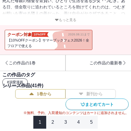
死んだ母親の借金を背負い、ひとりで生活を送る少女・つむぎ。あ
る日、借金取りに追われているところを助けてくれたのは、つむぎ
が想いを寄せる隣人の善だった。善は自分がヤクザであること、つ
むぎは組長の娘であることを告げ、「若頭と結婚してほしい」と頼
もっと見る
み込む。善に助けてもらった恩に報いるため、つむぎは顔も知らな
い若頭との婚姻に了承する。しかし、善は密かにつむぎのことを想
クーポン対象
10%OFF
2026.08.11まで
っていて――。ヤクザ幹部の青年×天涯孤独な少女が、叶わない恋を
【10%OFFクーポン】サマーブックフェス2026！全
つむぐ任侠ロマンス。
フロアで使える
この作品の1巻
この作品の最新巻
この作品のタグ
#
溺愛漫画
シリーズ作品(
41
件)
1巻から
新刊から
まとめてカート
※無料、予約、入荷通知のコンテンツはカートに追加されません。
1
2
3
4
5