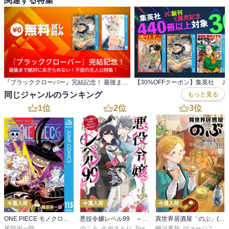
関連する特集
『ブラッククローバー』完結記念！ 最後まで絶対にあきらめない！不屈の主人公特集！
同じジャンルのランキング
もっと見る
1
位
2
位
3
位
今週入荷
今週入荷
今週入荷
ONE PIECE モノクロ版 115
悪役令嬢レベル99 ～私は裏ボスですが魔王ではありません～ その６
異世界居酒屋「のぶ」(22)
尾田栄一郎
のこみ
,
七夕さとり
,
Tea
蝉川夏哉
,
ヴァージニア二等兵