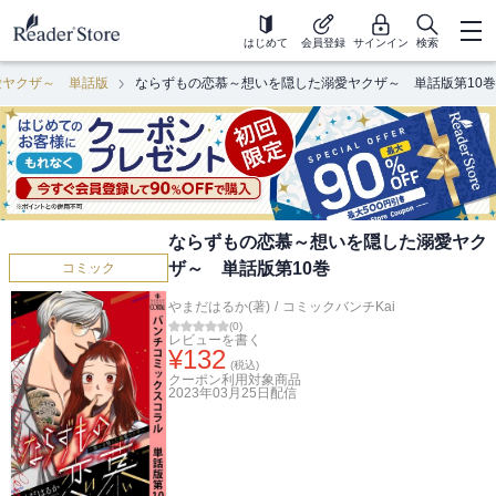
はじめて
会員登録
サインイン
検索
愛ヤクザ～ 単話版
ならずもの恋慕～想いを隠した溺愛ヤクザ～ 単話版第10巻
ならずもの恋慕～想いを隠した溺愛ヤク
ザ～ 単話版第10巻
コミック
やまだはるか(著)
/
コミックバンチKai
(
0
)
レビューを書く
¥
132
(税込)
クーポン利用対象商品
2023年03月25日
配信