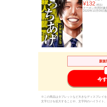
¥
132
(税込)
クーポン利用対象
2020年10月09日
新規
今す
※この商品はタブレットなど大きなディスプレイを
文字だけを拡大することや、文字列のハイライト、