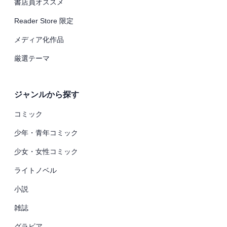
書店員オススメ
Reader Store 限定
メディア化作品
厳選テーマ
ジャンルから探す
コミック
少年・青年コミック
少女・女性コミック
ライトノベル
小説
雑誌
グラビア