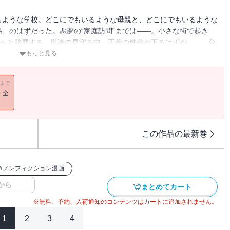
るような学校。どこにでもいるような母親と、どこにでもいるような
、のはずだった。悪夢の“家庭訪問”までは――。小さな街で起き
判へと発展する。世論の見守る中、正義の鉄槌が下るはずが……。分
もっと見る
11まで
！全
この作品の最新巻
#
ノンフィクション漫画
から
まとめてカート
※無料、予約、入荷通知のコンテンツはカートに追加されません。
1
2
3
4