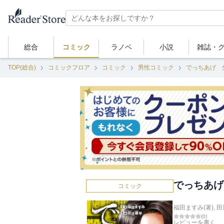
総合
コミック
ラノベ
小説
雑誌・
TOP(総合)
コミックフロア
コミック
男性コミック
でっちあげ 
でっちあげ
コミック
福田ますみ(著)
,
田
(
0
)
レビューを書く