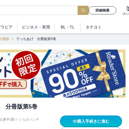
詳細検索
はじ
グラビア
ビジネス
・実用
BL・TL
タテヨミ
分冊版
でっちあげ 分冊版第5巻
 分冊版第5巻
近康平(著)
/
くらげバンチ
購入手続きに進む