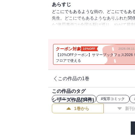
あらすじ
どこにでもあるような街の、どこにでもあ
先生。どこにでもあるようなありふれた関係
た“体罰事件”は全国を駆け巡り、やがて裁
冊版第5巻！
クーポン対象
10%OFF
2026.08.
【10%OFFクーポン】サマーブックフェス2026
フロアで使える
この作品の1巻
この作品のタグ
#
青年コミック分冊版
#
冤罪コミック
シリーズ作品(
34
件)
1巻から
新刊