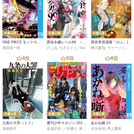
今週入荷
今週入荷
今週入荷
ONE PIECE モノクロ版 115
悪役令嬢レベル99 ～私は裏ボスですが魔王ではありません～ その６
異世界居酒屋「のぶ」(22)
尾田栄一郎
のこみ
,
七夕さとり
,
Tea
蝉川夏哉
,
ヴァージニア二等兵
4
位
5
位
6
位
今週入荷
今週入荷
今週入荷
九条の大罪（１７）
週刊少年マガジン 2026年36・37号[2026年8月5日発売]
あかね噺 23
真鍋昌平
金城宗幸
,
ノ村優介
,
真島ヒロ
末永裕樹
,
宮島礼吏
,
馬上鷹将
,
新川直司
,
久