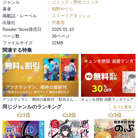
ジャンル
:
コミック
-
男性コミック
著者
:
朝野やぐら
掲載誌・レーベル
:
ストーリアダッシュ
出版社
:
竹書房
Reader Store発売日
:
2025.01.10
ページ数
:
36ページ
ファイルサイズ
:
22MB
関連する特集
アツさマシマシ、期待の最新刊 「駐在さんとわたし」新刊フェア 無料＆割引など
キュンを摂取 溺愛マンガフェア
同じジャンルのランキング
もっと見る
1
位
2
位
3
位