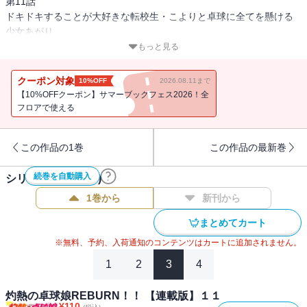
第11話
ドキドキすることが大好きな転校生・こよりと卓球に全てを懸ける
少女あがり。
2人の出会いが中学卓球界に灼熱の旋風を巻き起こす!!
もっと見る
全国級の強者・二重丸くるりとの練習試合。月ノ輪紅真深との愛憎
渦巻く激戦を制し、雀が原は次なるステージ・都大会へ！
クーポン対象
10%OFF
2026.08.11まで
こより達は並み居る強豪を打ち破り、全国への切符を掴むことがで
【10%OFFクーポン】サマーブックフェス2026！全
きるのか――!?
フロアで使える
ドキドキが止まらない♥ ダイスキ全速力。アニメ化も果たした少女
たちの青春――再燃焼!!
この作品の1巻
この作品の最新巻
※この作品はWEBコミックサイト「ストーリアダッシュ」にて掲載
されたものです。
続巻を自動購入
シリーズ作品(
31
件)
1巻から
新刊から
まとめてカート
※無料、予約、入荷通知のコンテンツはカートに追加されません。
1
2
3
4
灼熱の卓球娘REBURN！！ 【連載版】１１
¥
110