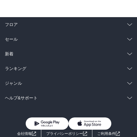
フロア
総合
コミック
セール
ラノベ
小説
総合
コミック
新着
雑誌・グラビア
ビジネス・実用
ラノベ
小説
総合
コミック
ランキング
BL・TL
雑誌・グラビア
ビジネス・実用
ラノベ
小説
総合
コミック
ジャンル
BL・TL
雑誌・グラビア
ビジネス・実用
ラノベ
小説
コミック
男性コミック
ヘルプ&サポート
BL・TL
雑誌・グラビア
ビジネス・実用
女性コミック
コミック誌
初めての方へ
ヘルプ
BL・TL
ライトノベル
男子向けラノベ
よくあるご質問
お問い合わせ
会社情報
プライバシーポリシー
ご利用条件