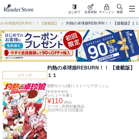
はじめて
会員登録
サインイン
検索
の卓球娘REBURN！！ 【連載版】
灼熱の卓球娘REBURN！！ 【連載版】１１
灼熱の卓球娘REBURN！！ 【連載版】
１１
コミック
朝野やぐら(著)
/
ストーリアダッシュ
(
0
)
レビューを書く
¥
110
(税込)
クーポン利用対象商品
2025年01月10日
配信