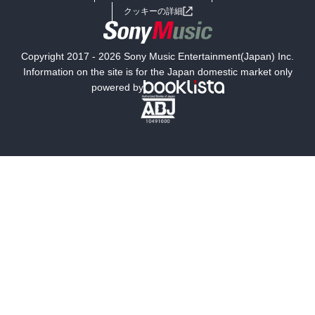
女子向けラノベ
小説
利用規約
クッキーの詳細
国内小説
海外小説
Copyright 2017 - 2026 Sony Music Entertainment(Japan) Inc.
ミステリー
SF
Information on the site is for the Japan domestic market only
powered by
歴史・時代小説
文学
雑誌
グラビア写真集
ボーイズラブ
ティーンズラブ
人文・思想・歴史
社会・政治・法律
ビジネス・経済
サイエンス・テクノロジー
コンピュータ・情報
くらし・家庭
料理・酒
ファッション・美容・ダイエット