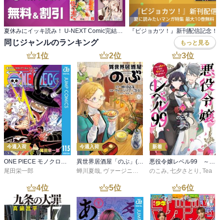
夏休みにイッキ読み！ U-NEXT Comic完結作品特集
同じジャンルのランキング
もっと見る
1
位
2
位
3
位
今週入荷
今週入荷
新着
ONE PIECE モノクロ版 115
異世界居酒屋「のぶ」(22)
悪役令嬢レベル99 ～私は裏ボスですが魔王ではありません～ その６
尾田栄一郎
蝉川夏哉
,
ヴァージニア二等兵
のこみ
,
転
,
七夕さとり
,
Tea
4
位
5
位
6
位