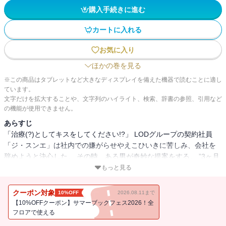
購入手続きに進む
カートに入れる
お気に入り
ほかの巻を見る
※この商品はタブレットなど大きなディスプレイを備えた機器で読むことに適し
ています。
文字だけを拡大することや、文字列のハイライト、検索、辞書の参照、引用など
の機能が使用できません。
あらすじ
「治療(?)としてキスをしてください!?」 LODグループの契約社員
「ジ・スンエ」は社内での嫌がらせやえこひいきに苦しみ、会社を
辞めようと決心した。 その時、ある男が奇妙な提案をする。 ”3ヶ月
間、毎朝、秘密のキス契約” 「キスできないと死ぬ」奇病の患者を持
もっと見る
ったエリートチーム長の「カン・ジングック」 「ジングック」の生
存のための秘密キス契約が始まるーー！
クーポン対象
10%OFF
2026.08.11まで
【10%OFFクーポン】サマーブックフェス2026！全
フロアで使える