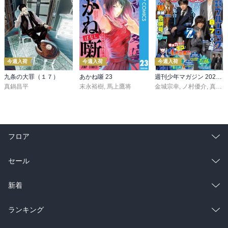
今週入荷
今週入荷
今週入荷
九条の大罪（１７）
あかね噺 23
週刊少年マガジン 2026年36・37号[2026年8月5日発売]
真鍋昌平
末永裕樹
,
馬上鷹将
金城宗幸
,
ノ村優介
,
真島ヒロ
フロア
総合
コミック
セール
ラノベ
小説
総合
コミック
新着
雑誌・グラビア
ビジネス・実用
ラノベ
小説
総合
コミック
ランキング