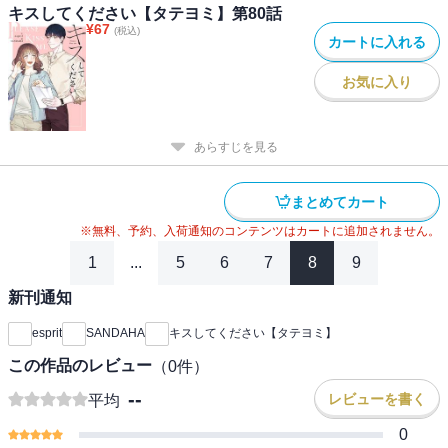
キスしてください【タテヨミ】第80話
¥
67
(税込)
カートに入れる
お気に入り
あらすじを見る
まとめてカート
※無料、予約、入荷通知のコンテンツはカートに追加されません。
1
...
5
6
7
8
9
新刊通知
esprit
SANDAHA
キスしてください【タテヨミ】
この作品のレビュー
（
0
件）
--
レビューを書く
平均
0