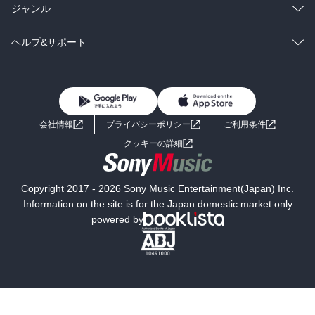
BL・TL
雑誌・グラビア
ビジネス・実用
ラノベ
小説
総合
コミック
ジャンル
BL・TL
雑誌・グラビア
ビジネス・実用
ラノベ
小説
コミック
男性コミック
ヘルプ&サポート
BL・TL
雑誌・グラビア
ビジネス・実用
女性コミック
コミック誌
初めての方へ
ヘルプ
BL・TL
ライトノベル
男子向けラノベ
よくあるご質問
お問い合わせ
会社情報
プライバシーポリシー
ご利用条件
女子向けラノベ
小説
利用規約
クッキーの詳細
国内小説
海外小説
Copyright 2017 - 2026 Sony Music Entertainment(Japan) Inc.
ミステリー
SF
Information on the site is for the Japan domestic market only
powered by
歴史・時代小説
文学
雑誌
グラビア写真集
ボーイズラブ
ティーンズラブ