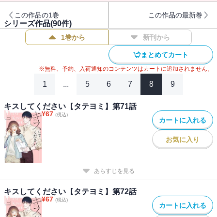
この作品の1巻
この作品の最新巻
シリーズ作品(
90
件)
1巻から
新刊から
まとめてカート
※無料、予約、入荷通知のコンテンツはカートに追加されません。
1
...
5
6
7
8
9
キスしてください【タテヨミ】第71話
¥
67
(税込)
カートに入れる
お気に入り
あらすじを見る
キスしてください【タテヨミ】第72話
¥
67
(税込)
カートに入れる