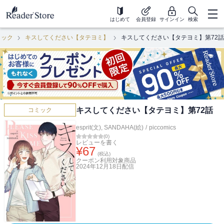
はじめて
会員登録
サインイン
検索
ミック
キスしてください【タテヨミ】
キスしてください【タテヨミ】第72話
キスしてください【タテヨミ】第72話
コミック
esprit(文)
,
SANDAHA(絵)
/
piccomics
(
0
)
レビューを書く
¥
67
(税込)
クーポン利用対象商品
2024年12月18日
配信