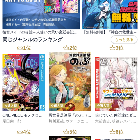
後宮メイドの災難～人使いの荒い宮廷書記官と 推理する～【電子単行本版】完結記念
同じジャンルのランキング
もっと見る
1
位
2
位
3
位
今週入荷
今週入荷
今週入荷
ONE PIECE モノクロ版 115
異世界居酒屋「のぶ」(22)
信じていた仲間達にダンジョン奥地で殺されかけたがギフト『無限ガチャ』でレベル９９９９の仲間達を手に入れて元パーティーメンバーと世界に復讐＆『ざまぁ！』します！（２３）
尾田栄一郎
蝉川夏哉
,
ヴァージニア二等兵
大前貴史
,
転
,
明鏡シスイ
,
ｔｅ
4
位
5
位
6
位