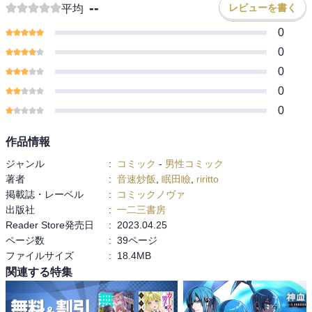
--
レビューを書く
平均
0
0
0
0
0
作品情報
ジャンル
:
コミック
-
男性コミック
著者
:
音速炒飯
,
眠田瞼
,
riritto
掲載誌・レーベル
:
コミックノヴァ
出版社
:
一二三書房
Reader Store発売日
:
2023.04.25
ページ数
:
39ページ
ファイルサイズ
:
18.4MB
関連する特集