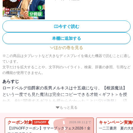
今すぐ読む
本棚に追加する
ほかの巻を見る
※この商品はタブレットなど大きなディスプレイを備えた機器で読むことに適し
ています。
文字だけを拡大することや、文字列のハイライト、検索、辞書の参照、引用など
の機能が使用できません。
あらすじ
ロードベルグ伯爵家の長男メルキスは十五歳になり、【根源魔法】
という一度でも見た魔法は完全にコピーできる才能＜ギフト＞を授
かる。剣に関連するギフトを授からなかったことに父は激怒し、辺
境領地の領主としてメルキスを追放するのだった……。このことを
もっと見る
知り、メルキスの婚約者である第四王女のマリエルは辺境領地に押
しかけてくる。そんなマリエルとともに村人たちの悩みを解決する
クーポン対象
キャンペーン実施
10%OFF
2026.08.11まで
うちに、領地はみるみる発展していき――。
【10%OFFクーポン】サマーブックフェス2026！全
一二三書房 夏の大