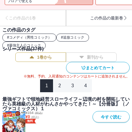
フロアで使える
この作品の1巻
この作品の最新巻
この作品のタグ
#
コメディ（男性コミック）
#
追放コミック
#
最強主人公コミック
シリーズ作品(
37
件)
1巻から
新刊から
まとめてカート
※無料、予約、入荷通知のコンテンツはカートに追加されません。
1
2
3
4
最強ギフトで領地経営スローライフ～辺境の村を開拓してい
たら英雄級の人材がわんさかやってきた！～【分冊版】（ノ
ヴァコミックス）１
¥
154
(税込)
¥
0
今すぐ読む
(税込)
無料