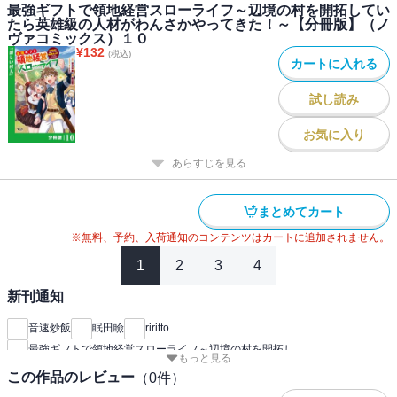
最強ギフトで領地経営スローライフ～辺境の村を開拓してい
たら英雄級の人材がわんさかやってきた！～【分冊版】（ノ
ヴァコミックス）１０
¥
132
(税込)
カートに入れる
試し読み
お気に入り
あらすじを見る
まとめてカート
※無料、予約、入荷通知のコンテンツはカートに追加されません。
1
2
3
4
新刊通知
音速炒飯
眠田瞼
riritto
最強ギフトで領地経営スローライフ～辺境の村を開拓し
もっと見る
この作品のレビュー
（
0
件）