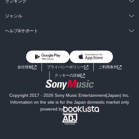
総合
コミック
ランキング
BL・TL
雑誌・グラビア
ビジネス・実用
ラノベ
小説
総合
コミック
ジャンル
BL・TL
雑誌・グラビア
ビジネス・実用
ラノベ
小説
コミック
男性コミック
ヘルプ&サポート
BL・TL
雑誌・グラビア
ビジネス・実用
女性コミック
コミック誌
初めての方へ
ヘルプ
BL・TL
ライトノベル
男子向けラノベ
よくあるご質問
お問い合わせ
会社情報
プライバシーポリシー
ご利用条件
女子向けラノベ
小説
利用規約
クッキーの詳細
国内小説
海外小説
Copyright 2017 - 2026 Sony Music Entertainment(Japan) Inc.
ミステリー
SF
Information on the site is for the Japan domestic market only
powered by
歴史・時代小説
文学
雑誌
グラビア写真集