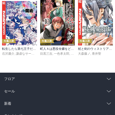
今週入荷
今週入荷
今週入荷
転生したら第七王子だったので、気ままに魔術を極めます（２４）
町人Ａは悪役令嬢をどうしても救いたい ～どぶと空と氷の姫君～１０【電子書店共通特典イラスト付】
杖と剣のウィストリア（１６）
石沢庸介
,
謙虚なサークル
,
メル。
目黒三吉
,
一色孝太郎
,
Parum
大森藤ノ
,
青井聖
フロア
総合
コミック
セール
ラノベ
小説
総合
コミック
新着
雑誌・グラビア
ビジネス・実用
ラノベ
小説