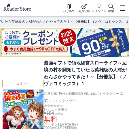
はじめて
会員登録
サインイン
検索
ていたら英雄級の人材がわんさかやってきた！～【分冊版】（ノヴァコミックス）１
最強ギフトで領地経営スローライフ～辺
境の村を開拓していたら英雄級の人材が
わんさかやってきた！～【分冊版】（ノ
ヴァコミックス）１
コミック
音速炒飯(原作)
,
眠田瞼(漫画)
,
riritto(キャラクター原
案)
/
コミックノヴァ
(
0
)
レビューを書く
¥
154
(税込)
無料
クーポン利用対象商品
2023年04月25日
配信