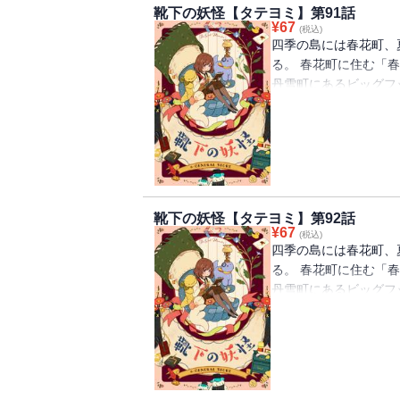
靴下の妖怪【タテヨミ】第91話
¥
67
(税込)
四季の島には春花町、
る。 春花町に住む「
丹雪町にあるビッグフ
を離れ、慣れないとこ
下が一つずつなくなる
怪」の話を思い出して
べ、「靴下の妖怪」を
靴下の妖怪【タテヨミ】第92話
¥
67
(税込)
四季の島には春花町、
る。 春花町に住む「
丹雪町にあるビッグフ
を離れ、慣れないとこ
下が一つずつなくなる
怪」の話を思い出して
べ、「靴下の妖怪」を