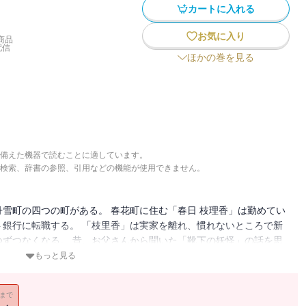
カートに入れる
お気に入り
商品
配信
ほかの巻を見る
備えた機器で読むことに適しています。
検索、辞書の参照、引用などの機能が使用できません。
雪町の四つの町がある。 春花町に住む「春日 枝理香」は勤めてい
銀行に転職する。 「枝里香」は実家を離れ、慣れないところで新
ずつなくなる。 昔、お父さんから聞いた「靴下の妖怪」の話を思
方法を調べ、「靴下の妖怪」を捕まえるがーー
もっと見る
11まで