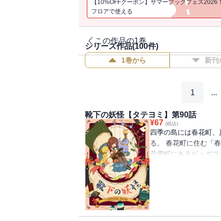
【10%OFFクーポン】サマーブックフェス2026
フロアで使える
この作品の1巻
シリーズ作品(
100
件)
1巻から
新刊
1
...
靴下の妖怪【タテヨミ】第90話
¥
67
(税込)
四季の島には春花町、
る。 春花町に住む「
丹雪町にあるビッグフ
を離れ、慣れないとこ
下が一つずつなくなる
怪」の話を思い出して
べ、「靴下の妖怪」を