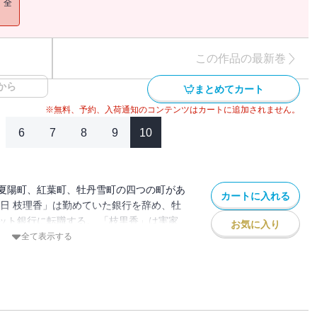
！全
この作品の最新巻
から
まとめてカート
※無料、予約、入荷通知のコンテンツはカートに追加されません。
6
7
8
9
10
夏陽町、紅葉町、牡丹雪町の四つの町があ
カートに入れる
春日 枝理香」は勤めていた銀行を辞め、牡
ット銀行に転職する。 「枝里香」は実家
お気に入り
ろで新しい生活を始めたが、なぜか毎日靴
全て表示する
。 昔、お父さんから聞いた「靴下の妖
、本で「靴下の妖怪」を捕まえる方法を調
捕まえるがーー