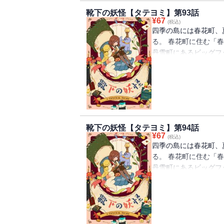
靴下の妖怪【タテヨミ】第93話
¥
67
(税込)
四季の島には春花町、
る。 春花町に住む「
丹雪町にあるビッグフ
を離れ、慣れないとこ
下が一つずつなくなる
怪」の話を思い出して
べ、「靴下の妖怪」を
靴下の妖怪【タテヨミ】第94話
¥
67
(税込)
四季の島には春花町、
る。 春花町に住む「
丹雪町にあるビッグフ
を離れ、慣れないとこ
下が一つずつなくなる
怪」の話を思い出して
べ、「靴下の妖怪」を