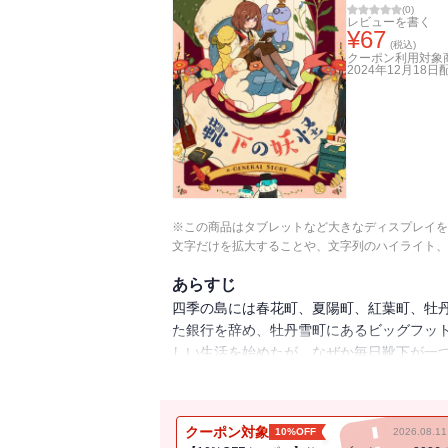
(
0
)
レビューを書く
¥
67
(税込)
クーポン利用対象
2024年12月18日
※この商品はタブレットなど大きなディスプレイを
文字だけを拡大することや、文字列のハイライト、
あらすじ
四季の島には春花町、夏陽町、紅葉町、牡丹
た銀行を辞め、牡丹雪町にあるビッグフット
しい生活を始めたが、なぜか毎日靴下が一つ
い出して、本で「靴下の妖怪」を捕まえる
クーポン対象
10%OFF
2026.08.