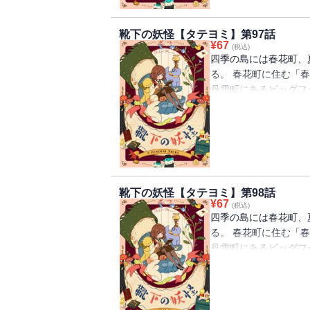
靴下の妖怪【タテヨミ】第97話
¥
67
(税込)
四季の島には春花町、
る。 春花町に住む「
丹雪町にあるビッグフ
を離れ、慣れないとこ
下が一つずつなくなる
怪」の話を思い出して
べ、「靴下の妖怪」を
靴下の妖怪【タテヨミ】第98話
¥
67
(税込)
四季の島には春花町、
る。 春花町に住む「
丹雪町にあるビッグフ
を離れ、慣れないとこ
下が一つずつなくなる
怪」の話を思い出して
べ、「靴下の妖怪」を