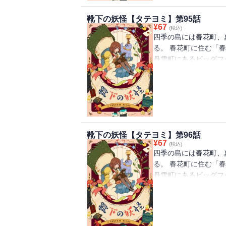
靴下の妖怪【タテヨミ】第95話
¥
67
(税込)
四季の島には春花町、
る。 春花町に住む「
丹雪町にあるビッグフ
を離れ、慣れないとこ
下が一つずつなくなる
怪」の話を思い出して
べ、「靴下の妖怪」を
靴下の妖怪【タテヨミ】第96話
¥
67
(税込)
四季の島には春花町、
る。 春花町に住む「
丹雪町にあるビッグフ
を離れ、慣れないとこ
下が一つずつなくなる
怪」の話を思い出して
べ、「靴下の妖怪」を