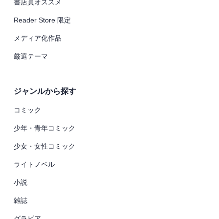
書店員オススメ
Reader Store 限定
メディア化作品
厳選テーマ
ジャンルから探す
コミック
少年・青年コミック
少女・女性コミック
ライトノベル
小説
雑誌
グラビア