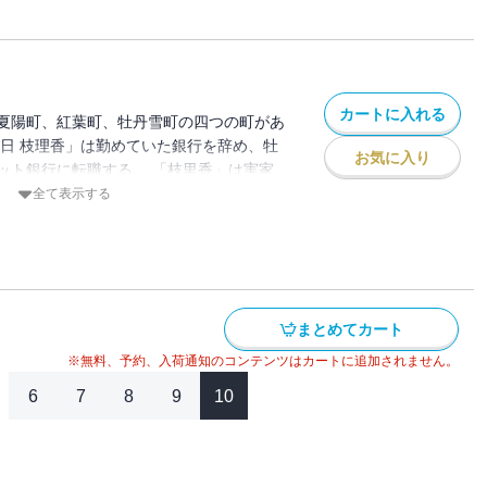
カートに入れる
夏陽町、紅葉町、牡丹雪町の四つの町があ
春日 枝理香」は勤めていた銀行を辞め、牡
お気に入り
ット銀行に転職する。 「枝里香」は実家
ろで新しい生活を始めたが、なぜか毎日靴
全て表示する
。 昔、お父さんから聞いた「靴下の妖
、本で「靴下の妖怪」を捕まえる方法を調
捕まえるがーー
まとめてカート
※無料、予約、入荷通知のコンテンツはカートに追加されません。
6
7
8
9
10