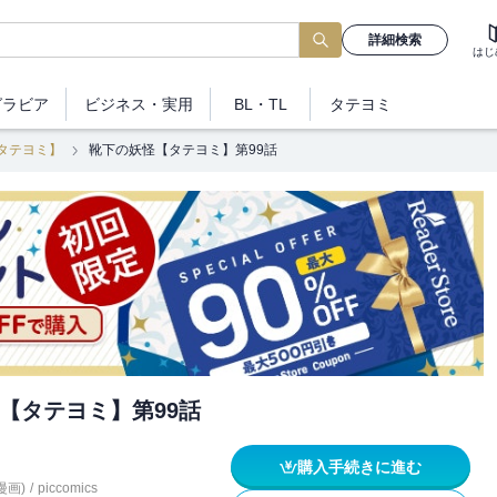
詳細検索
はじ
グラビア
ビジネス
・実用
BL・TL
タテヨミ
タテヨミ】
靴下の妖怪【タテヨミ】第99話
【タテヨミ】第99話
購入手続きに進む
(漫画)
/
piccomics