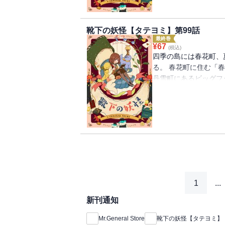
靴下の妖怪【タテヨミ】第99話
最終巻
¥
67
(税込)
四季の島には春花町、
る。 春花町に住む「
丹雪町にあるビッグフ
を離れ、慣れないとこ
下が一つずつなくなる
怪」の話を思い出して
べ、「靴下の妖怪」を
1
...
新刊通知
Mr.General Store
靴下の妖怪【タテヨミ】