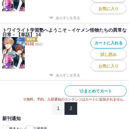
お気に入り
あらすじを見る
トワイライト学習塾へようこそ－イケメン怪物たちの異常な
日常－【単話】 14
最新巻
カートに入れる
¥
132
(税込)
試し読み
お気に入り
あらすじを見る
まとめてカート
※無料、予約、入荷通知のコンテンツはカートに追加されません。
1
2
新刊通知
藤本キシノ
三國青葉