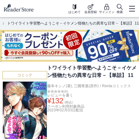
はじめて
会員登録
サインイン
検索
トワイライト学習塾へようこそ－イケメン怪物たちの異常な日常－【単話】 11
トワイライト学習塾へようこそ－イケメ
ン怪物たちの異常な日常－【単話】 11
コミック
藤本キシノ(著)
,
三國青葉(原作)
/
Rentaコミックス
(
0
)
レビューを書く
¥
132
(税込)
クーポン利用対象商品
2023年02月03日
配信