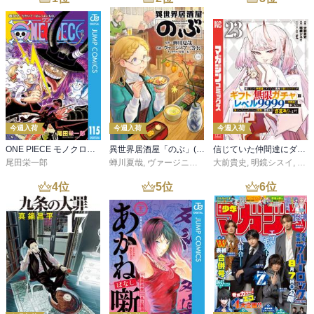
今週入荷
今週入荷
今週入荷
ONE PIECE モノクロ版 115
異世界居酒屋「のぶ」(22)
信じていた仲間達にダンジョン奥地で殺されかけたがギフト『無限ガチャ』でレベル９９９９の仲間達を手に入れて元パーティーメンバーと世界に復讐＆『ざまぁ！』します！（２３）
尾田栄一郎
蝉川夏哉
,
ヴァージニア二等兵
大前貴史
,
転
,
明鏡シスイ
,
ｔｅ
4
位
5
位
6
位