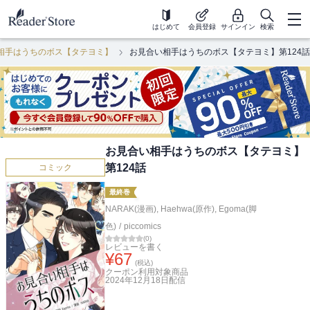
はじめて
会員登録
サインイン
検索
相手はうちのボス【タテヨミ】
お見合い相手はうちのボス【タテヨミ】第124話
お見合い相手はうちのボス【タテヨミ】
第124話
コミック
最終巻
NARAK(漫画)
,
Haehwa(原作)
,
Egoma(脚
色)
/
piccomics
(
0
)
レビューを書く
¥
67
(税込)
クーポン利用対象商品
2024年12月18日
配信