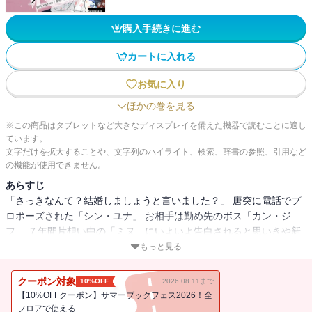
購入手続きに進む
カートに入れる
お気に入り
ほかの巻を見る
※この商品はタブレットなど大きなディスプレイを備えた機器で読むことに適し
ています。
文字だけを拡大することや、文字列のハイライト、検索、辞書の参照、引用など
の機能が使用できません。
あらすじ
「さっきなんて？結婚しましょうと言いました？」 唐突に電話でプ
ロポーズされた「シン・ユナ」 お相手は勤め先のボス「カン・ジ
フ」 ７年間片想い中の「ミヌ」にいよいよ告白されると思いきや新
しい彼女を紹介される始末。 途方に暮れる「ユナ」を見かねてある
もっと見る
取引を提案した親友の「スア」 借金返済に追われクビになるわけに
はいかない「ユナ」は「スア」になりすましお見合いをするのだ
クーポン対象
10%OFF
2026.08.11まで
が… そこで出会った超絶イケメンの正体はうちの社長…！？ とこと
【10%OFFクーポン】サマーブックフェス2026！全
ん嫌いになってもらおうとお色気作戦を使った末… 社長！お願いだ
フロアで使える