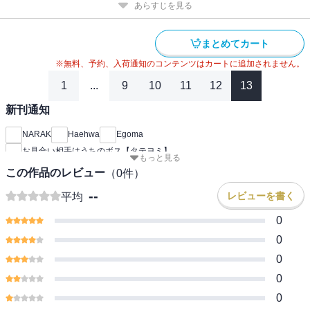
あらすじを見る
まとめてカート
※無料、予約、入荷通知のコンテンツはカートに追加されません。
1
...
9
10
11
12
13
新刊通知
NARAK
Haehwa
Egoma
お見合い相手はうちのボス【タテヨミ】
もっと見る
この作品のレビュー
（
0
件）
--
レビューを書く
平均
0
0
0
0
0