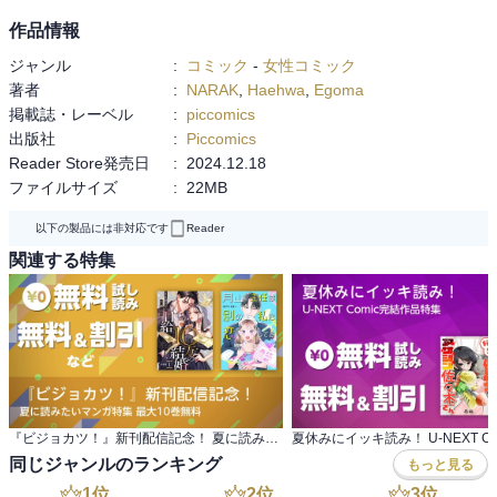
作品情報
ジャンル
:
コミック
-
女性コミック
著者
:
NARAK
,
Haehwa
,
Egoma
掲載誌・レーベル
:
piccomics
出版社
:
Piccomics
Reader Store発売日
:
2024.12.18
ファイルサイズ
:
22MB
以下の製品には非対応です
Reader
関連する特集
『ビジョカツ！』新刊配信記念！ 夏に読みたいマンガ特集 最大10巻無料
同じジャンルのランキング
もっと見る
1
位
2
位
3
位