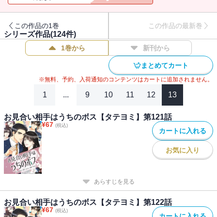
から、私をフってください！！
この作品の1巻
この作品の最新巻
シリーズ作品(
124
件)
1巻から
新刊から
まとめてカート
※無料、予約、入荷通知のコンテンツはカートに追加されません。
1
...
9
10
11
12
13
お見合い相手はうちのボス【タテヨミ】第121話
¥
67
(税込)
カートに入れる
お気に入り
あらすじを見る
お見合い相手はうちのボス【タテヨミ】第122話
¥
67
(税込)
カートに入れる