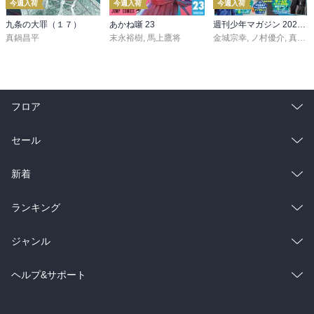
今週入荷
今週入荷
今週入荷
九条の大罪（１７）
あかね噺 23
週刊少年マガジン 2026年36・37号[2026年8月5日発売]
真鍋昌平
末永裕樹
,
馬上鷹将
金城宗幸
,
ノ村優介
,
真島ヒロ
フロア
総合
コミック
セール
ラノベ
小説
総合
コミック
新着
雑誌・グラビア
ビジネス・実用
ラノベ
小説
総合
コミック
ランキング
BL・TL
雑誌・グラビア
ビジネス・実用
ラノベ
小説
総合
コミック
ジャンル
BL・TL
雑誌・グラビア
ビジネス・実用
ラノベ
小説
コミック
男性コミック
ヘルプ&サポート
BL・TL
雑誌・グラビア
ビジネス・実用
女性コミック
コミック誌
初めての方へ
ヘルプ