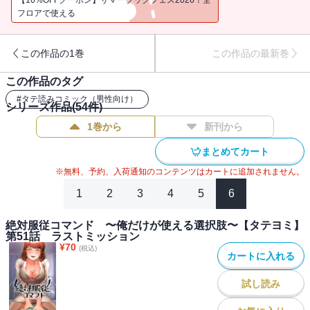
おい、なんだよこれ……？
フロアで使える
まるでアドベンチャーゲームのコマンド表示じゃねえか……。
なんと俺はゲームの主人公の如く「絶対に相手に服従を強いること
この作品の1巻
この作品の最新巻
ができる選択肢」が使えるようになっていた！？
この作品のタグ
夢のような能力を得た俺は、心に誓った。父親を罠に嵌めた真犯人
#
タテ読みコミック（男性向け）
をこの手で探し出し、必ず復讐するってな――。
シリーズ作品(
54
件)
1巻から
新刊から
でっでもその前に、目の前のエロいナースちゃんで『コマンド』を
試しちゃおっかなぁ～～～！！ ……お、おいマジかよ！？ 本当
まとめてカート
にナースちゃんが何でもいうことを聞き始めてるぜ……！？ 胸の
※無料、予約、入荷通知のコンテンツはカートに追加されません。
カップ数を『はなす』し、下着を『とる』までしてくれちゃてよぉ
1
2
3
4
5
6
～～～～～！！！！
絶対服従コマンド 〜俺だけが使える選択肢〜【タテヨミ】
第51話 ラストミッション
¥
70
(税込)
カートに入れる
試し読み