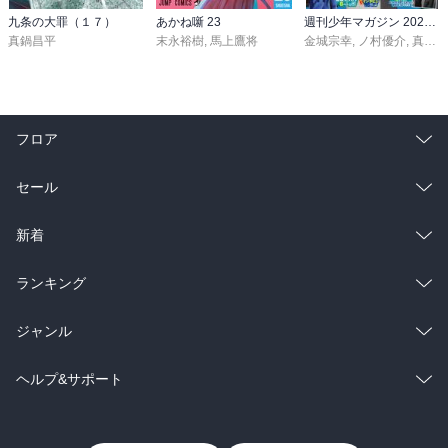
九条の大罪（１７）
あかね噺 23
週刊少年マガジン 2026年36・37号[2026年8月5日発売]
真鍋昌平
末永裕樹
,
馬上鷹将
金城宗幸
,
ノ村優介
,
真島ヒロ
フロア
総合
コミック
セール
ラノベ
小説
総合
コミック
新着
雑誌・グラビア
ビジネス・実用
ラノベ
小説
総合
コミック
ランキング
BL・TL
雑誌・グラビア
ビジネス・実用
ラノベ
小説
総合
コミック
ジャンル
BL・TL
雑誌・グラビア
ビジネス・実用
ラノベ
小説
コミック
男性コミック
ヘルプ&サポート
BL・TL
雑誌・グラビア
ビジネス・実用
女性コミック
コミック誌
初めての方へ
ヘルプ