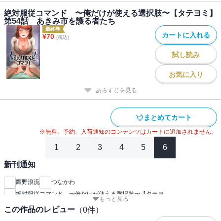
絶対服従コマンド 〜俺だけが使える選択肢〜【タテヨミ】
第54話 あきみ市を護る者たち
最終巻
カートに入れる
¥
70
(税込)
試し読み
お気に入り
あらすじを見る
まとめてカート
※無料、予約、入荷通知のコンテンツはカートに追加されません。
1
2
3
4
5
6
新刊通知
鷹野浪流
つなかわ
絶対服従コマンド 〜俺だけが使える選択肢〜【タテヨ
もっと見る
この作品のレビュー
（
0
件）