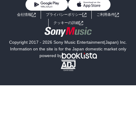
BL・TL
ライトノベル
男子向けラノベ
よくあるご質問
お問い合わせ
会社情報
プライバシーポリシー
ご利用条件
女子向けラノベ
小説
利用規約
クッキーの詳細
国内小説
海外小説
Copyright 2017 - 2026 Sony Music Entertainment(Japan) Inc.
ミステリー
SF
Information on the site is for the Japan domestic market only
powered by
歴史・時代小説
文学
雑誌
グラビア写真集
ボーイズラブ
ティーンズラブ
人文・思想・歴史
社会・政治・法律
ビジネス・経済
サイエンス・テクノロジー
コンピュータ・情報
くらし・家庭