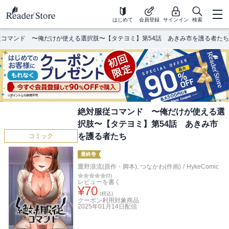
はじめて
会員登録
サインイン
検索
従コマンド 〜俺だけが使える選択肢〜【タテヨミ】第54話 あきみ市を護る者たち
絶対服従コマンド 〜俺だけが使える選
択肢〜【タテヨミ】第54話 あきみ市
を護る者たち
コミック
最終巻
鷹野浪流(原作・脚本)
,
つなかわ(作画)
/
HykeComic
(
0
)
レビューを書く
¥
70
(税込)
クーポン利用対象商品
2025年01月14日
配信