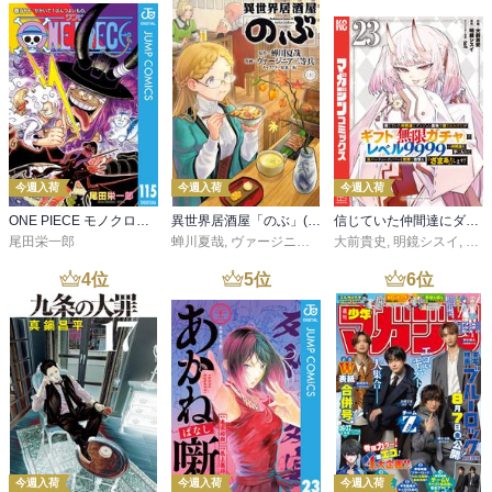
今週入荷
今週入荷
今週入荷
ONE PIECE モノクロ版 115
異世界居酒屋「のぶ」(22)
信じていた仲間達にダンジョン奥地で殺されかけたがギフト『無限ガチャ』でレベル９９９９の仲間達を手に入れて元パーティーメンバーと世界に復讐＆『ざまぁ！』します！（２３）
尾田栄一郎
蝉川夏哉
,
ヴァージニア二等兵
大前貴史
,
転
,
明鏡シスイ
,
ｔｅ
4
位
5
位
6
位
今週入荷
今週入荷
今週入荷