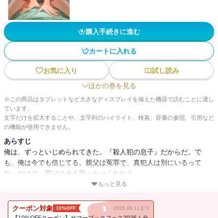
購入手続きに進む
カートに入れる
お気に入り
試し読み
ほかの巻を見る
※この商品はタブレットなど大きなディスプレイを備えた機器で読むことに適し
ています。
文字だけを拡大することや、文字列のハイライト、検索、辞書の参照、引用など
の機能が使用できません。
あらすじ
俺は、ずっといじめられてきた。『殺人犯の息子』だからだ。で
も、俺は今でも信じてる。親父は冤罪で、真犯人は別にいるって
な。だけど、周りはそう思っちゃくれねえ。
もっと見る
今日も喧嘩に巻き込まれ、気づけば病院のベッドにいた俺は、視界
に奇妙なウィンドウが浮かんでいることに気づく。
クーポン対象
10%OFF
2026.08.11まで
『はなす しらべる とる つかう』
【10%OFFクーポン】サマーブックフェス2026！全