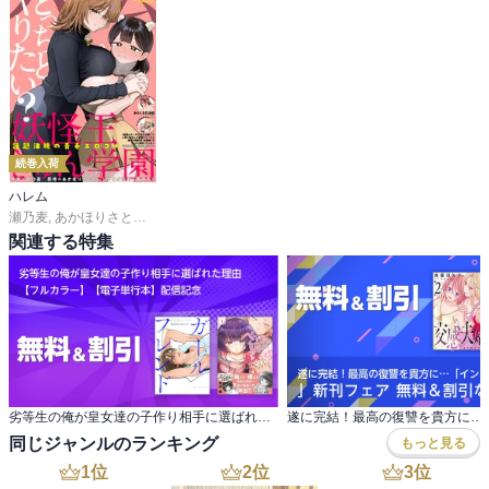
続巻入荷
ハレム
瀬乃麦
,
あかほりさとる
,
茜田フミ
,
森あいり
,
銀翼のぞみ
,
桜田
,
春輝
,
うづきのこ
,
関連する特集
劣等生の俺が皇女達の子作り相手に選ばれた理由 【フルカラー】【電子単行本】配信記念
同じジャンルのランキング
もっと見る
1
位
2
位
3
位