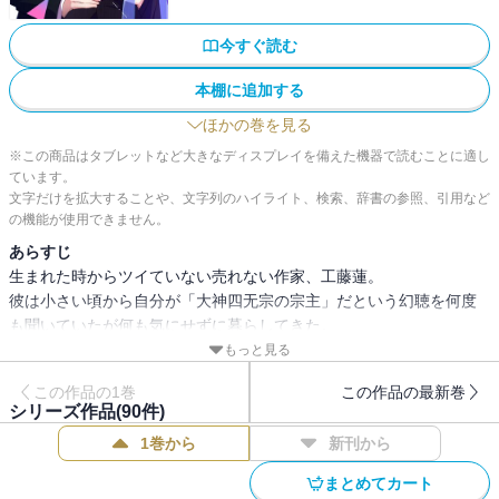
今すぐ読む
本棚に追加する
ほかの巻を見る
※この商品はタブレットなど大きなディスプレイを備えた機器で読むことに適し
ています。
文字だけを拡大することや、文字列のハイライト、検索、辞書の参照、引用など
の機能が使用できません。
あらすじ
生まれた時からツイていない売れない作家、工藤蓮。
彼は小さい頃から自分が「大神四无宗の宗主」だという幻聴を何度
も聞いていたが何も気にせずに暮らしてきた。
そんなある日、蓮の前に現れた少女曰く、
もっと見る
「ご主人様、ずっと探してました！」
この作品の1巻
この作品の最新巻
可愛らしい戦隊少女と突然 宗主になってしまった蓮の冒険物語が今
シリーズ作品(
90
件)
から始まる！
1巻から
新刊から
まとめてカート