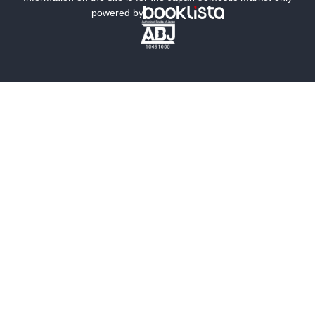
powered by
歴史・時代小説
文学
雑誌
グラビア写真集
ボーイズラブ
ティーンズラブ
人文・思想・歴史
社会・政治・法律
ビジネス・経済
サイエンス・テクノロジー
コンピュータ・情報
くらし・家庭
料理・酒
ファッション・美容・ダイエット
ホビー&カルチャー
スポーツ・アウトドア
地図・ガイド
エンターテイメント