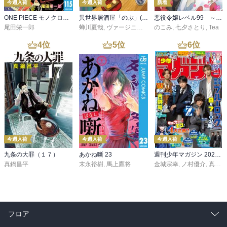
今週入荷
今週入荷
新着
ONE PIECE モノクロ版 115
異世界居酒屋「のぶ」(22)
悪役令嬢レベル99 ～私は裏ボスですが魔王ではありません～ その６
尾田栄一郎
蝉川夏哉
,
ヴァージニア二等兵
のこみ
,
転
,
七夕さとり
,
Tea
4
位
5
位
6
位
今週入荷
今週入荷
今週入荷
九条の大罪（１７）
あかね噺 23
週刊少年マガジン 2026年36・37号[2026年8月5日発売]
真鍋昌平
末永裕樹
,
馬上鷹将
金城宗幸
,
ノ村優介
,
真島ヒロ
フロア