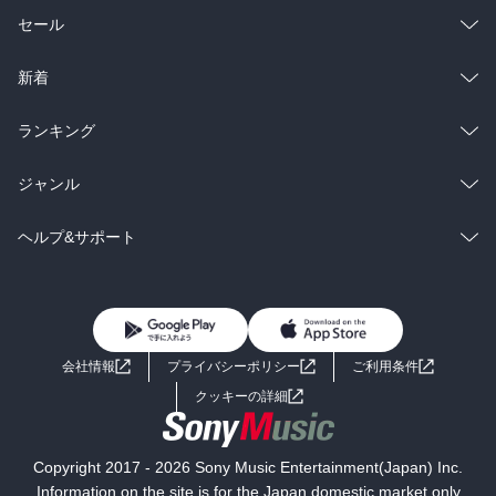
総合
コミック
セール
ラノベ
小説
総合
コミック
新着
雑誌・グラビア
ビジネス・実用
ラノベ
小説
総合
コミック
ランキング
BL・TL
雑誌・グラビア
ビジネス・実用
ラノベ
小説
総合
コミック
ジャンル
BL・TL
雑誌・グラビア
ビジネス・実用
ラノベ
小説
コミック
男性コミック
ヘルプ&サポート
BL・TL
雑誌・グラビア
ビジネス・実用
女性コミック
コミック誌
初めての方へ
ヘルプ
BL・TL
ライトノベル
男子向けラノベ
よくあるご質問
お問い合わせ
会社情報
プライバシーポリシー
ご利用条件
女子向けラノベ
小説
利用規約
クッキーの詳細
国内小説
海外小説
Copyright 2017 - 2026 Sony Music Entertainment(Japan) Inc.
ミステリー
SF
Information on the site is for the Japan domestic market only