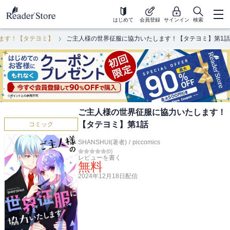
はじめて
会員登録
サインイン
検索
ます！【タテヨミ】
ご主人様の世界征服に協力いたします！【タテヨミ】第1話
ご主人様の世界征服に協力いたします！
【タテヨミ】第1話
コミック
SHANSHUI(著者)
/
piccomics
(
0
)
レビューを書く
無料
2024年12月18日
配信