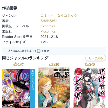
作品情報
ジャンル
:
コミック
-
女性コミック
著者
:
SHANSHUI
掲載誌・レーベル
:
piccomics
出版社
:
Piccomics
Reader Store発売日
:
2024.12.18
ファイルサイズ
:
7MB
以下の製品には非対応です
Reader
同じジャンルのランキング
もっと見る
1
位
2
位
3
位