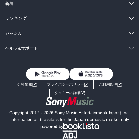
ラノベ
小説
総合
コミック
新着
雑誌・グラビア
ビジネス・実用
ラノベ
小説
総合
コミック
ランキング
BL・TL
雑誌・グラビア
ビジネス・実用
ラノベ
小説
総合
コミック
ジャンル
BL・TL
雑誌・グラビア
ビジネス・実用
ラノベ
小説
コミック
男性コミック
ヘルプ&サポート
BL・TL
雑誌・グラビア
ビジネス・実用
女性コミック
コミック誌
初めての方へ
ヘルプ
BL・TL
ライトノベル
男子向けラノベ
よくあるご質問
お問い合わせ
会社情報
プライバシーポリシー
ご利用条件
女子向けラノベ
小説
利用規約
クッキーの詳細
国内小説
海外小説
Copyright 2017 - 2026 Sony Music Entertainment(Japan) Inc.
ミステリー
SF
Information on the site is for the Japan domestic market only
powered by
歴史・時代小説
文学