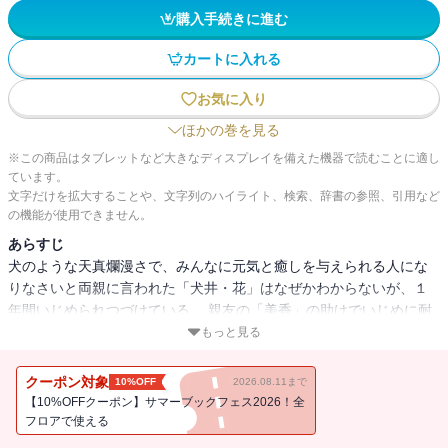
購入手続きに進む
カートに入れる
お気に入り
ほかの巻を見る
※この商品はタブレットなど大きなディスプレイを備えた機器で読むことに適し
ています。
文字だけを拡大することや、文字列のハイライト、検索、辞書の参照、引用など
の機能が使用できません。
あらすじ
犬のような天真爛漫さで、みんなに元気と癒しを与えられる人にな
りなさいと両親に言われた「犬井・花」はなぜかわからないが、１
年間いじめられつづけている。 親友の「美香」の助けでいじめに耐
えているが、 憧れの先輩「隼人」との関係でいじめがエスカレート
もっと見る
して憂鬱な日々を送ることになる。 行く場を失って絶望した時、オ
ッドアイの黒猫を救うために車道に飛び出してしまうが… 目を開け
クーポン対象
10%OFF
2026.08.11まで
たら…！？
【10%OFFクーポン】サマーブックフェス2026！全
フロアで使える