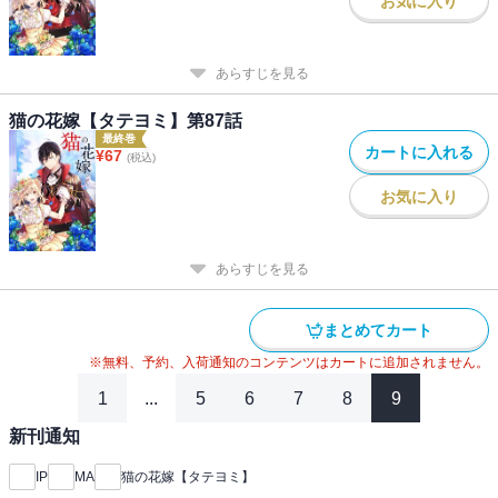
お気に入り
あらすじを見る
猫の花嫁【タテヨミ】第87話
最終巻
カートに入れる
¥
67
(税込)
お気に入り
あらすじを見る
まとめてカート
※無料、予約、入荷通知のコンテンツはカートに追加されません。
1
...
5
6
7
8
9
新刊通知
IP
MA
猫の花嫁【タテヨミ】