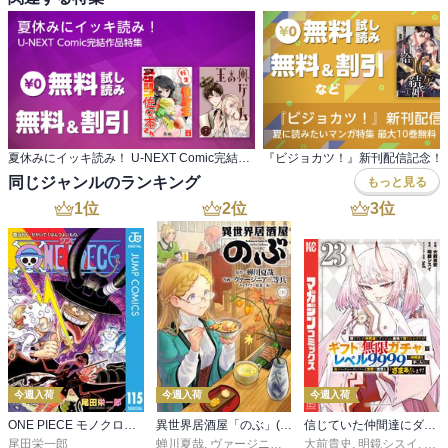
夏休みにイッキ読み！ U-NEXT Comic完結作品特集
同じジャンルのランキング
もっと見る
1
位
2
位
3
位
今週入荷
今週入荷
今週入荷
ONE PIECE モノクロ版 115
異世界居酒屋「のぶ」(22)
信じていた仲間達にダンジョン奥地で殺されかけたがギフト『無限ガチャ』でレベル９９９９の仲間達を手に入れて元パーティーメンバーと世界に復讐＆『ざまぁ！』します！（２３）
尾田栄一郎
蝉川夏哉
,
ヴァージニア二等兵
大前貴史
,
転
,
明鏡シスイ
,
ｔｅ