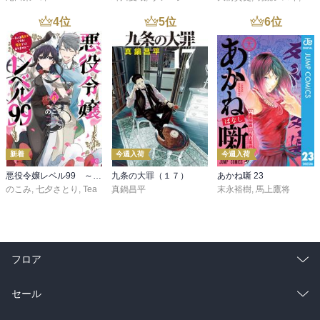
4
位
5
位
6
位
新着
今週入荷
今週入荷
悪役令嬢レベル99 ～私は裏ボスですが魔王ではありません～ その６
九条の大罪（１７）
あかね噺 23
のこみ
,
七夕さとり
,
Tea
真鍋昌平
末永裕樹
,
馬上鷹将
フロア
総合
コミック
セール