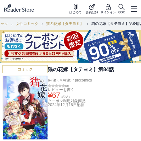
はじめて
会員登録
サインイン
検索
ミック
女性コミック
猫の花嫁【タテヨミ】
猫の花嫁【タテヨミ】第84話
猫の花嫁【タテヨミ】第84話
コミック
IP(箸)
,
MA(箸)
/
piccomics
(
0
)
レビューを書く
¥
67
(税込)
クーポン利用対象商品
2024年12月18日
配信