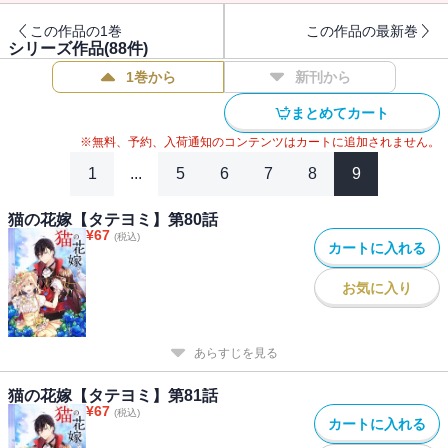
この作品の1巻
この作品の最新巻
シリーズ作品(
88
件)
1巻から
新刊から
まとめてカート
※無料、予約、入荷通知のコンテンツはカートに追加されません。
1
...
5
6
7
8
9
猫の花嫁【タテヨミ】第80話
¥
67
(税込)
カートに入れる
お気に入り
あらすじを見る
猫の花嫁【タテヨミ】第81話
¥
67
(税込)
カートに入れる