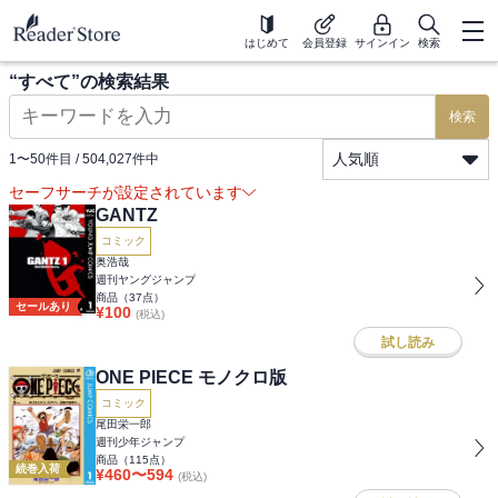
はじめて
会員登録
サインイン
検索
“
すべて
”の検索結果
検索
人気順
1
〜
50
件目 /
504,027
件中
セーフサーチが設定されています
GANTZ
コミック
奥浩哉
週刊ヤングジャンプ
商品（
37
点）
セールあり
¥
100
(税込)
試し読み
ONE PIECE モノクロ版
コミック
尾田栄一郎
週刊少年ジャンプ
商品（
115
点）
続巻入荷
¥
460
〜
594
(税込)