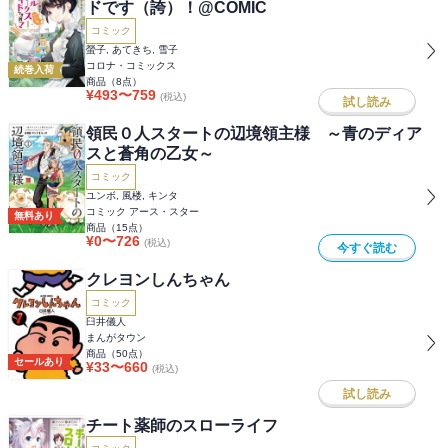
ドです（誇）！@COMIC
コミック
螢子, あてきち, 雪子
コロナ・コミックス
続巻入荷
商品（
8
点）
¥
493
〜
759
(税込)
試し読み
領民０人スタートの辺境領主様 ～青のディア
スと蒼角の乙女～
コミック
ユンボ, 風楼, キンタ
コミック アース・スター
無料あり
商品（
15
点）
¥
0
〜
726
(税込)
今すぐ読む
クレヨンしんちゃん
コミック
臼井儀人
まんがタウン
商品（
50
点）
セールあり
¥
33
〜
660
(税込)
試し読み
チート薬師のスローライフ