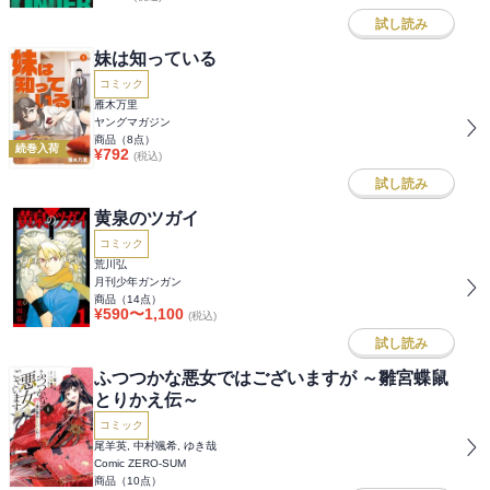
試し読み
妹は知っている
コミック
雁木万里
ヤングマガジン
商品（
8
点）
続巻入荷
¥
792
(税込)
試し読み
黄泉のツガイ
コミック
荒川弘
月刊少年ガンガン
商品（
14
点）
¥
590
〜
1,100
(税込)
試し読み
ふつつかな悪女ではございますが ～雛宮蝶鼠
とりかえ伝～
コミック
尾羊英, 中村颯希, ゆき哉
Comic ZERO-SUM
商品（
10
点）