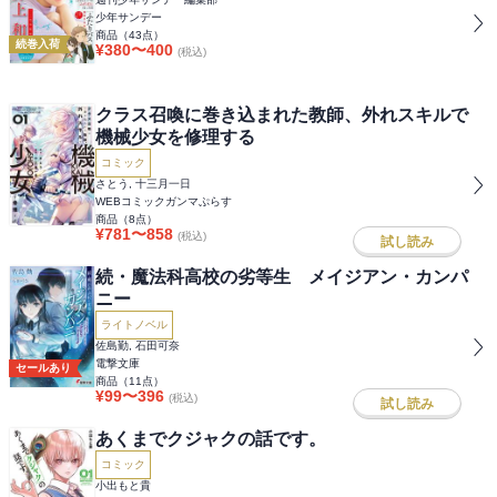
少年サンデー
商品（
43
点）
続巻入荷
¥
380
〜
400
(税込)
クラス召喚に巻き込まれた教師、外れスキルで
機械少女を修理する
コミック
さとう, 十三月一日
WEBコミックガンマぷらす
商品（
8
点）
¥
781
〜
858
(税込)
試し読み
続・魔法科高校の劣等生 メイジアン・カンパ
ニー
ライトノベル
佐島勤, 石田可奈
電撃文庫
セールあり
商品（
11
点）
¥
99
〜
396
(税込)
試し読み
あくまでクジャクの話です。
コミック
小出もと貴