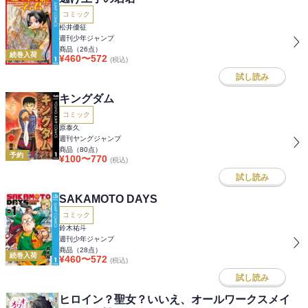
コミック
松井優征
週刊少年ジャンプ
商品（
26
点）
続巻入荷
¥
460
〜
572
(税込)
試し読み
キングダム
コミック
原泰久
週刊ヤングジャンプ
商品（
80
点）
予約
¥
100
〜
770
(税込)
試し読み
SAKAMOTO DAYS
コミック
鈴木祐斗
週刊少年ジャンプ
商品（
28
点）
続巻入荷
¥
460
〜
572
(税込)
試し読み
ヒロイン？聖女？いいえ、オールワークスメイ