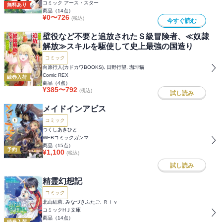
コミック アース・スター
無料あり
商品（
14
点）
¥
0
〜
726
(税込)
今すぐ読む
壁役など不要と追放されたＳ級冒険者、≪奴隷
解放≫スキルを駆使して史上最強の国造り
コミック
向原行人(カドカワBOOKS), 日野行望, 珈琲猫
Comic REX
続巻入荷
商品（
4
点）
¥
385
〜
792
(税込)
試し読み
メイドインアビス
コミック
つくしあきひと
WEBコミックガンマ
商品（
15
点）
予約
¥
1,100
(税込)
試し読み
精霊幻想記
コミック
北山結莉, みなづきふたご, Ｒｉｖ
コミックHＪ文庫
商品（
14
点）
続巻入荷