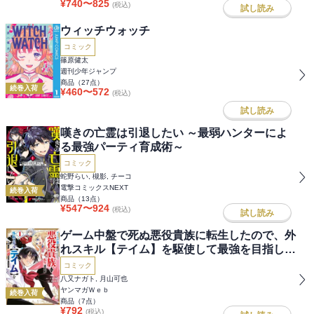
¥
740
〜
825
(税込)
試し読み
ウィッチウォッチ
コミック
篠原健太
週刊少年ジャンプ
商品（
27
点）
続巻入荷
¥
460
〜
572
(税込)
試し読み
嘆きの亡霊は引退したい ～最弱ハンターによ
る最強パーティ育成術～
コミック
蛇野らい, 槻影, チーコ
電撃コミックスNEXT
続巻入荷
商品（
13
点）
¥
547
〜
924
(税込)
試し読み
ゲーム中盤で死ぬ悪役貴族に転生したので、外
れスキル【テイム】を駆使して最強を目指して
みた
コミック
八又ナガト, 月山可也
ヤンマガＷｅｂ
続巻入荷
商品（
7
点）
¥
792
(税込)