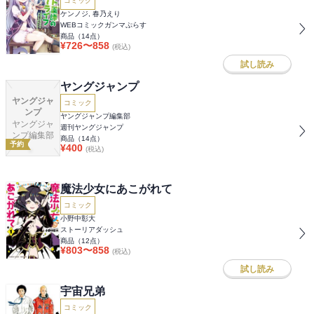
コミック
ケンノジ, 春乃えり
WEBコミックガンマぷらす
商品（
14
点）
¥
726
〜
858
(税込)
試し読み
ヤングジャンプ
ヤングジャ
コミック
ンプ
ヤングジャンプ編集部
ヤングジャ
週刊ヤングジャンプ
ンプ編集部
商品（
14
点）
予約
¥
400
(税込)
魔法少女にあこがれて
コミック
小野中彰大
ストーリアダッシュ
商品（
12
点）
¥
803
〜
858
(税込)
試し読み
宇宙兄弟
コミック