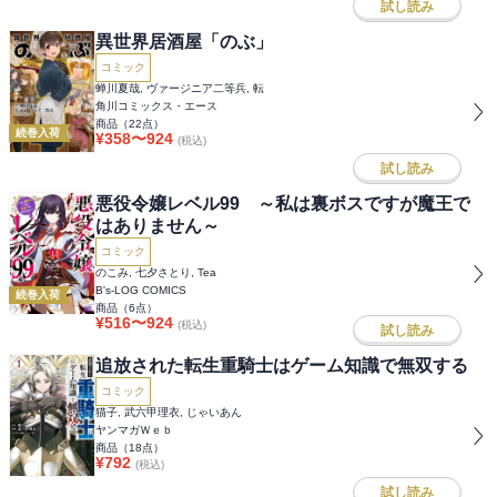
試し読み
異世界居酒屋「のぶ」
コミック
蝉川夏哉, ヴァージニア二等兵, 転
角川コミックス・エース
商品（
22
点）
続巻入荷
¥
358
〜
924
(税込)
試し読み
悪役令嬢レベル99 ～私は裏ボスですが魔王で
はありません～
コミック
のこみ, 七夕さとり, Tea
B's-LOG COMICS
続巻入荷
商品（
6
点）
¥
516
〜
924
(税込)
試し読み
追放された転生重騎士はゲーム知識で無双する
コミック
猫子, 武六甲理衣, じゃいあん
ヤンマガＷｅｂ
商品（
18
点）
¥
792
(税込)
試し読み