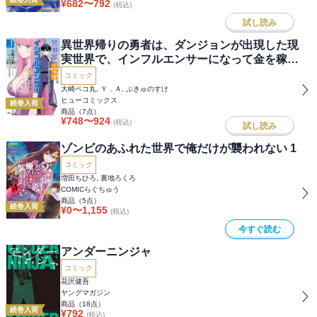
¥
682
〜
792
(税込)
試し読み
異世界帰りの勇者は、ダンジョンが出現した現
実世界で、インフルエンサーになって金を稼ぎ
ます！
コミック
大崎ペコ丸, Ｙ．Ａ, ぷきゅのすけ
ヒューコミックス
続巻入荷
商品（
7
点）
¥
748
〜
924
(税込)
試し読み
ゾンビのあふれた世界で俺だけが襲われない 1
コミック
増田ちひろ, 裏地ろくろ
COMICらぐちゅう
商品（
5
点）
続巻入荷
¥
0
〜
1,155
(税込)
今すぐ読む
アンダーニンジャ
コミック
花沢健吾
ヤングマガジン
商品（
18
点）
続巻入荷
¥
792
(税込)