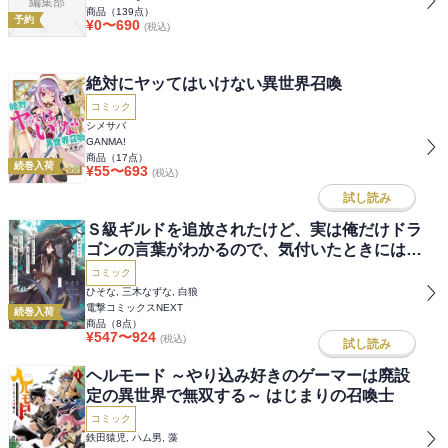
編集部
商品（
139
点）
予約
¥
0
〜
690
(税込)
絶対にヤッてはいけない異世界召喚
コミック
シメサバ
GANMA!
商品（
17
点）
続巻入荷
¥
55
〜
693
(税込)
試し読み
Ｓ級ギルドを追放されたけど、実は俺だけドラ
ゴンの言葉がわかるので、気付いたときには竜
騎士の頂点を極めてました。
コミック
ひそな, 三木なずな, 白狼
電撃コミックスNEXT
続巻入荷
商品（
8
点）
¥
547
〜
924
(税込)
試し読み
ヘルモード ～やり込み好きのゲーマーは廃設
定の異世界で無双する～ はじまりの召喚士
コミック
鉄田猿児, ハム男, 藻