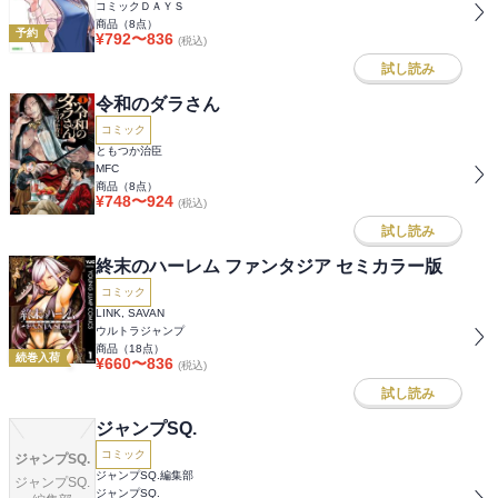
コミックＤＡＹＳ
商品（
8
点）
予約
¥
792
〜
836
(税込)
試し読み
令和のダラさん
コミック
ともつか治臣
MFC
商品（
8
点）
¥
748
〜
924
(税込)
試し読み
終末のハーレム ファンタジア セミカラー版
コミック
LINK, SAVAN
ウルトラジャンプ
商品（
18
点）
続巻入荷
¥
660
〜
836
(税込)
試し読み
ジャンプSQ.
コミック
ジャンプSQ.
ジャンプSQ.編集部
ジャンプSQ.
ジャンプSQ.