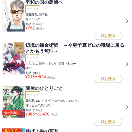
平和の国の島崎へ
コミック
濱田轟天, 瀬下猛
モーニング
商品（
14
点）
¥
792
(税込)
試し読み
辺境の錬金術師 ～今更予算ゼロの職場に戻る
とかもう無理～
コミック
ぐんたお, 御手々ぽんた, 又市マタロー
MFC
商品（
9
点）
¥
715
〜
924
(税込)
試し読み
薬屋のひとりごと
コミック
日向夏, ねこクラゲ, 七緒一綺, しのとうこ
月刊ビッグガンガン
商品（
19
点）
セールあり
¥
385
〜
1,470
(税込)
試し読み
逃げ上手の若君