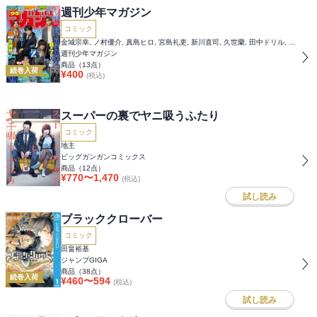
週刊少年マガジン
コミック
金城宗幸, ノ村優介, 真島ヒロ, 宮島礼吏, 新川直司, 久世蘭, 田中ドリル, 御手元, 吉河美希, 鈴木央, ヒロユキ, 五十嵐正邦, 安田剛士, 澤田コウ, 大暮維人, 江戸翔一朗, スズモトコウ, エーテン, 川崎りゅうが, むちまろ, ムサヲ, 上条明峰, 瀬尾公治, ＫＯＪＩＲＯ, 福地カミオ, 裏那圭, ｎｏｎｃｏ, 柏木香乃, 真島ヒロ
週刊少年マガジン
商品（
13
点）
続巻入荷
¥
400
(税込)
スーパーの裏でヤニ吸うふたり
コミック
地主
ビッグガンガンコミックス
商品（
12
点）
¥
770
〜
1,470
(税込)
試し読み
ブラッククローバー
コミック
田畠裕基
ジャンプGIGA
商品（
38
点）
続巻入荷
¥
460
〜
594
(税込)
試し読み