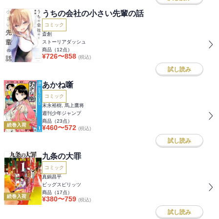
うちの会社の小さい先輩の話
コミック
斎創
ストーリアダッシュ
商品（
12
点）
¥
726
〜
858
(税込)
試し読み
あかね噺
コミック
末永裕樹, 馬上鷹将
週刊少年ジャンプ
商品（
23
点）
続巻入荷
¥
460
〜
572
(税込)
試し読み
九条の大罪
コミック
真鍋昌平
ビッグスピリッツ
商品（
17
点）
続巻入荷
¥
380
〜
759
(税込)
試し読み