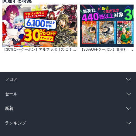
関連する特集
【30%OFFクーポン】アルファポリス コミック・ラノベなど 6,100冊以上対象
フロア
総合
コミック
セール
ラノベ
小説
総合
コミック
新着
雑誌・グラビア
ビジネス・実用
ラノベ
小説
総合
コミック
ランキング
BL・TL
雑誌・グラビア
ビジネス・実用