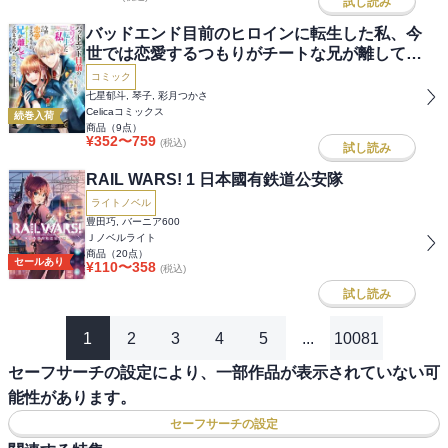
試し読み
バッドエンド目前のヒロインに転生した私、今
世では恋愛するつもりがチートな兄が離してく
れません!?@COMIC
コミック
七星郁斗, 琴子, 彩月つかさ
Celicaコミックス
続巻入荷
商品（
9
点）
¥
352
〜
759
(税込)
試し読み
RAIL WARS! 1 日本國有鉄道公安隊
ライトノベル
豊田巧, バーニア600
Ｊノベルライト
商品（
20
点）
セールあり
¥
110
〜
358
(税込)
試し読み
1
2
3
4
5
...
10081
セーフサーチの設定により、一部作品が表示されていない可
能性があります。
セーフサーチの設定