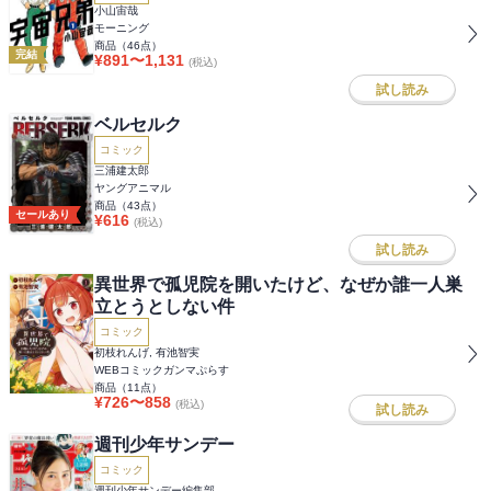
小山宙哉
モーニング
商品（
46
点）
完結
¥
891
〜
1,131
(税込)
試し読み
ベルセルク
コミック
三浦建太郎
ヤングアニマル
商品（
43
点）
セールあり
¥
616
(税込)
試し読み
異世界で孤児院を開いたけど、なぜか誰一人巣
立とうとしない件
コミック
初枝れんげ, 有池智実
WEBコミックガンマぷらす
商品（
11
点）
¥
726
〜
858
(税込)
試し読み
週刊少年サンデー
コミック
週刊少年サンデー編集部