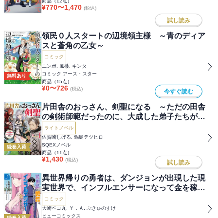
商品（
12
点）
¥
770
〜
1,470
(税込)
試し読み
領民０人スタートの辺境領主様 ～青のディア
スと蒼角の乙女～
コミック
ユンボ, 風楼, キンタ
コミック アース・スター
無料あり
商品（
15
点）
¥
0
〜
726
(税込)
今すぐ読む
片田舎のおっさん、剣聖になる ～ただの田舎
の剣術師範だったのに、大成した弟子たちが俺
を放ってくれない件～
ライトノベル
佐賀崎しげる, 鍋島テツヒロ
SQEXノベル
続巻入荷
商品（
11
点）
¥
1,430
(税込)
試し読み
異世界帰りの勇者は、ダンジョンが出現した現
実世界で、インフルエンサーになって金を稼ぎ
ます！
コミック
大崎ペコ丸, Ｙ．Ａ, ぷきゅのすけ
ヒューコミックス
続巻入荷