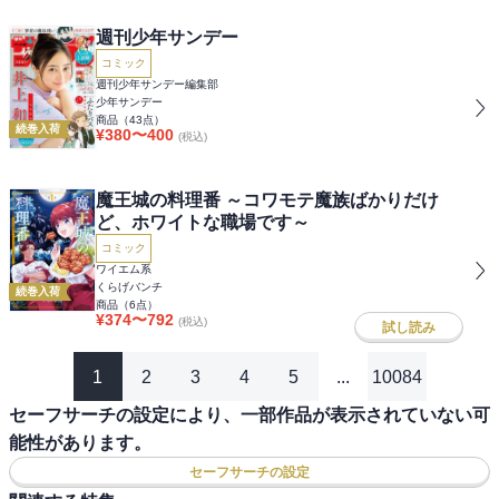
週刊少年サンデー
コミック
週刊少年サンデー編集部
少年サンデー
商品（
43
点）
続巻入荷
¥
380
〜
400
(税込)
魔王城の料理番 ～コワモテ魔族ばかりだけ
ど、ホワイトな職場です～
コミック
ワイエム系
くらげバンチ
続巻入荷
商品（
6
点）
¥
374
〜
792
(税込)
試し読み
1
2
3
4
5
...
10084
セーフサーチの設定により、一部作品が表示されていない可
能性があります。
セーフサーチの設定