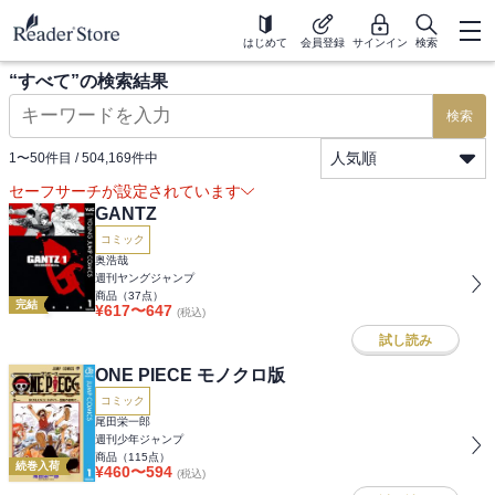
はじめて
会員登録
サインイン
検索
“
すべて
”の検索結果
検索
人気順
1
〜
50
件目 /
504,169
件中
セーフサーチが設定されています
GANTZ
コミック
奥浩哉
週刊ヤングジャンプ
商品（
37
点）
完結
¥
617
〜
647
(税込)
試し読み
ONE PIECE モノクロ版
コミック
尾田栄一郎
週刊少年ジャンプ
商品（
115
点）
続巻入荷
¥
460
〜
594
(税込)