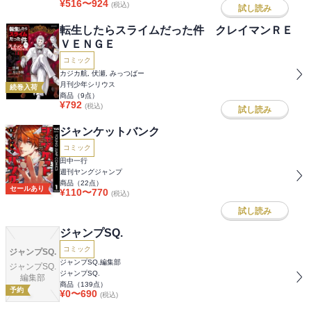
¥
516
〜
924
(税込)
試し読み
転生したらスライムだった件 クレイマンＲＥ
ＶＥＮＧＥ
コミック
カジカ航, 伏瀬, みっつばー
月刊少年シリウス
続巻入荷
商品（
9
点）
¥
792
(税込)
試し読み
ジャンケットバンク
コミック
田中一行
週刊ヤングジャンプ
商品（
22
点）
セールあり
¥
110
〜
770
(税込)
試し読み
ジャンプSQ.
コミック
ジャンプSQ.
ジャンプSQ.編集部
ジャンプSQ.
ジャンプSQ.
編集部
商品（
139
点）
予約
¥
0
〜
690
(税込)