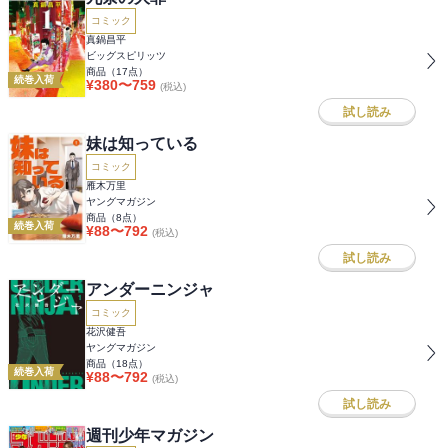
コミック
真鍋昌平
ビッグスピリッツ
商品（
17
点）
続巻入荷
¥
380
〜
759
(税込)
試し読み
妹は知っている
コミック
雁木万里
ヤングマガジン
商品（
8
点）
続巻入荷
¥
88
〜
792
(税込)
試し読み
アンダーニンジャ
コミック
花沢健吾
ヤングマガジン
商品（
18
点）
続巻入荷
¥
88
〜
792
(税込)
試し読み
週刊少年マガジン