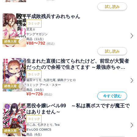
試し読み
平成敗残兵すみれちゃん
コミック
里見Ｕ
ヤングマガジン
商品（
11
点）
続巻入荷
¥
88
〜
792
(税込)
試し読み
生まれた直後に捨てられたけど、前世が大賢者
だったので余裕で生きてます ～最強赤ちゃん
大暴走～
コミック
遠田マリモ, 九頭七尾, 鍋島テツヒロ
コミック アース・スター
続巻入荷
商品（
16
点）
¥
0
〜
726
(税込)
今すぐ読む
悪役令嬢レベル99 ～私は裏ボスですが魔王で
はありません～
コミック
のこみ, 七夕さとり, Tea
B's-LOG COMICS
続巻入荷
商品（
6
点）