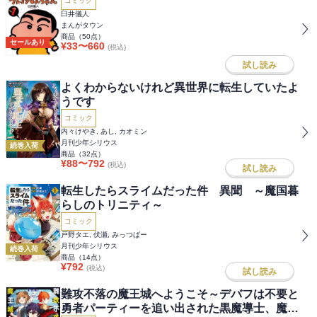
コミック
臼井儀人
まんがタウン
商品（
50
点）
セールあり
¥
33
〜
660
(税込)
試し読み
よくわからないけれど異世界に転生していたよ
うです
コミック
内々けやき, あし, カオミン
月刊少年シリウス
続巻入荷
商品（
32
点）
¥
88
〜
792
(税込)
試し読み
転生したらスライムだった件 異聞 ～魔国暮
らしのトリニティ～
コミック
戸野タエ, 伏瀬, みっつばー
月刊少年シリウス
続巻入荷
商品（
14
点）
¥
792
(税込)
試し読み
難攻不落の魔王城へようこそ～デバフは不要と
勇者パーティーを追い出された黒魔導士、魔王