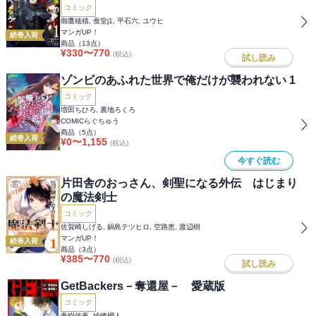
軍の最高幹部に迎えられる～
コミック
御鷹穂積, 蚕堂j1, 平石六, ユウヒ
マンガUP！
続巻入荷
商品（
13
点）
¥
330
〜
770
(税込)
試し読み
ゾンビのあふれた世界で俺だけが襲われない 1
コミック
増田ちひろ, 裏地ろくろ
COMICらぐちゅう
商品（
5
点）
続巻入荷
¥
0
〜
1,155
(税込)
今すぐ読む
片田舎のおっさん、剣聖になる外伝 はじまり
の魔法剣士
コミック
佐賀崎しげる, 鍋島テツヒロ, 空路恵, 渡辺樹
マンガUP！
続巻入荷
商品（
3
点）
¥
385
〜
770
(税込)
試し読み
GetBackers－奪還屋－ 愛蔵版
コミック
青樹佑夜, 綾峰欄人