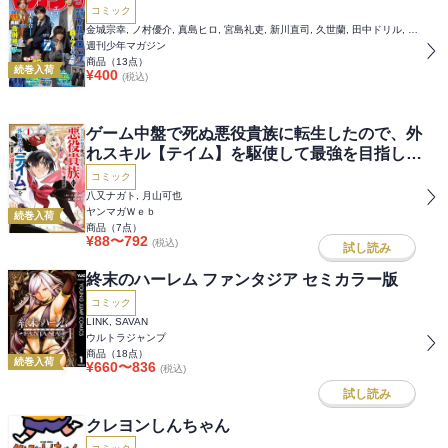
コミック
金城宗幸, ノ村優介, 真島ヒロ, 宮島礼吏, 新川直司, 久世蘭, 田中ドリル, 御手元, 吉河美希, 鈴木央, ヒロユキ, 五十嵐正邦, 安田剛士, 澤田コウ, 大暮維人, 江戸翔一朗, スズモトコウ, エーテン, 川崎りゅうが, むちまろ, ムサヲ, 上条明峰, 瀬尾公治, ＫＯＪＩＲＯ, 福地カミオ, 裏那圭, ｎｏｎｃｏ, 柏木香乃, 真島ヒロ
週刊少年マガジン
商品（
13
点）
続巻入荷
¥
400
(税込)
ゲーム中盤で死ぬ悪役貴族に転生したので、外
れスキル【テイム】を駆使して最強を目指して
みた
コミック
八又ナガト, 月山可也
ヤンマガＷｅｂ
続巻入荷
商品（
7
点）
¥
88
〜
792
(税込)
試し読み
終末のハーレム ファンタジア セミカラー版
コミック
LINK, SAVAN
ウルトラジャンプ
商品（
18
点）
続巻入荷
¥
660
〜
836
(税込)
試し読み
クレヨンしんちゃん