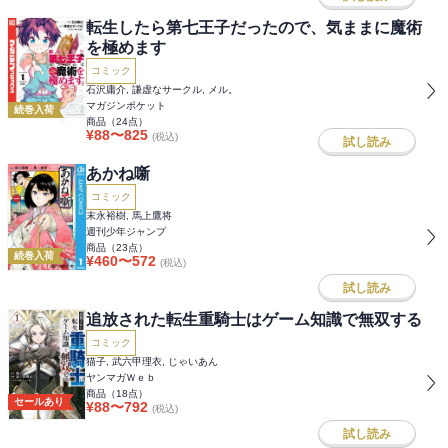
転生したら第七王子だったので、気ままに魔術
を極めます
コミック
石沢庸介, 謙虚なサークル, メル。
マガジンポケット
続巻入荷
商品（
24
点）
¥
88
〜
825
(税込)
試し読み
あかね噺
コミック
末永裕樹, 馬上鷹将
週刊少年ジャンプ
商品（
23
点）
続巻入荷
¥
460
〜
572
(税込)
試し読み
追放された転生重騎士はゲーム知識で無双する
コミック
猫子, 武六甲理衣, じゃいあん
ヤンマガＷｅｂ
商品（
18
点）
セールあり
¥
88
〜
792
(税込)
試し読み