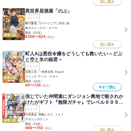
試し読み
異世界居酒屋「のぶ」
コミック
蝉川夏哉, ヴァージニア二等兵, 転
角川コミックス・エース
商品（
22
点）
続巻入荷
¥
358
〜
924
(税込)
試し読み
町人Aは悪役令嬢をどうしても救いたい～どぶ
と空と氷の姫君～
コミック
目黒三吉, 一色孝太郎, Parum
コミック アース・スター
続巻入荷
商品（
10
点）
¥
0
〜
726
(税込)
今すぐ読む
信じていた仲間達にダンジョン奥地で殺されか
けたがギフト『無限ガチャ』でレベル９９９９
の仲間達を手に入れて元パーティーメンバーと
コミック
世界に復讐＆『ざまぁ！』します！
大前貴史, 明鏡シスイ, ｔｅｆ
マガジンポケット
続巻入荷
商品（
23
点）
¥
88
〜
792
(税込)
試し読み