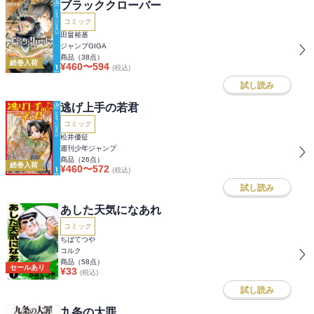
ブラッククローバー
コミック
田畠裕基
ジャンプGIGA
商品（
38
点）
続巻入荷
¥
460
〜
594
(税込)
試し読み
逃げ上手の若君
コミック
松井優征
週刊少年ジャンプ
商品（
26
点）
続巻入荷
¥
460
〜
572
(税込)
試し読み
あした天気になあれ
コミック
ちばてつや
コルク
商品（
58
点）
セールあり
¥
33
(税込)
試し読み
九条の大罪