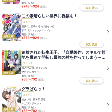
商品（
7
点）
¥
748
〜
924
(税込)
試し読み
この素晴らしい世界に祝福を！
コミック
渡真仁, 三嶋くろね, 暁なつめ
ドラゴンコミックスエイジ
商品（
23
点）
続巻入荷
¥
374
〜
924
(税込)
試し読み
追放された転生王子、『自動製作』スキルで領
地を爆速で開拓し最強の村を作ってしまう～最
強クラフトスキルで始める、楽々領地開拓スロ
コミック
ーライフ～
熊乃げん骨, ダイチ, 転
マガジンポケット
続巻入荷
商品（
8
点）
¥
88
〜
792
(税込)
試し読み
グラぱらっ！
コミック
桂あいり, 西木田景志
マガジンポケット
商品（
13
点）
続巻入荷
¥
88
〜
792
(税込)