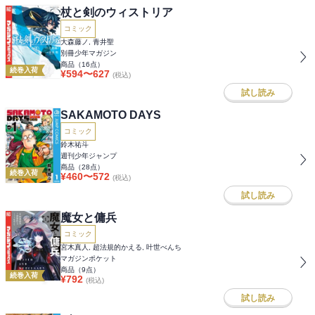
杖と剣のウィストリア
コミック
大森藤ノ, 青井聖
別冊少年マガジン
商品（
16
点）
続巻入荷
¥
594
〜
627
(税込)
試し読み
SAKAMOTO DAYS
コミック
鈴木祐斗
週刊少年ジャンプ
商品（
28
点）
続巻入荷
¥
460
〜
572
(税込)
試し読み
魔女と傭兵
コミック
宮木真人, 超法規的かえる, 叶世べんち
マガジンポケット
商品（
9
点）
続巻入荷
¥
792
(税込)
試し読み