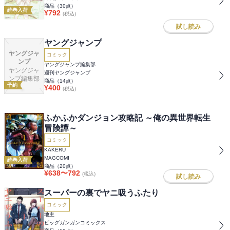
商品（
30
点）
続巻入荷
¥
792
(税込)
試し読み
ヤングジャンプ
ヤングジャ
コミック
ンプ
ヤングジャンプ編集部
ヤングジャ
週刊ヤングジャンプ
ンプ編集部
商品（
14
点）
予約
¥
400
(税込)
ふかふかダンジョン攻略記 ～俺の異世界転生
冒険譚～
コミック
KAKERU
MAGCOMI
続巻入荷
商品（
20
点）
¥
638
〜
792
(税込)
試し読み
スーパーの裏でヤニ吸うふたり
コミック
地主
ビッグガンガンコミックス