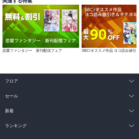
関連する特集
恋愛ファンタジー 新刊配信フェア
フロア
総合
コミック
セール
ラノベ
小説
総合
コミック
新着
雑誌・グラビア
ビジネス・実用
ラノベ
小説
総合
コミック
ランキング
BL・TL
雑誌・グラビア
ビジネス・実用