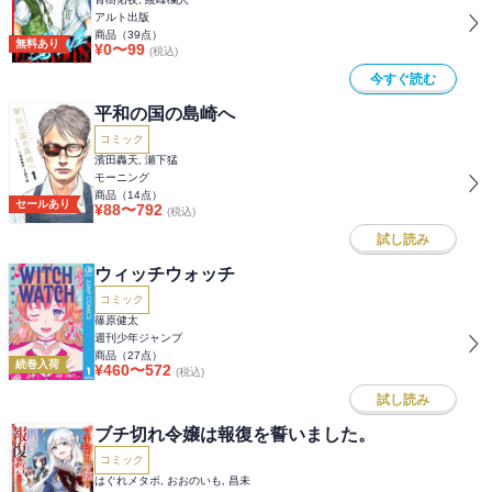
アルト出版
商品（
39
点）
無料あり
¥
0
〜
99
(税込)
今すぐ読む
平和の国の島崎へ
コミック
濱田轟天, 瀬下猛
モーニング
商品（
14
点）
セールあり
¥
88
〜
792
(税込)
試し読み
ウィッチウォッチ
コミック
篠原健太
週刊少年ジャンプ
商品（
27
点）
続巻入荷
¥
460
〜
572
(税込)
試し読み
ブチ切れ令嬢は報復を誓いました。
コミック
はぐれメタボ, おおのいも, 昌未