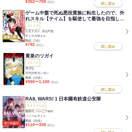
¥
352
〜
759
(税込)
試し読み
ゲーム中盤で死ぬ悪役貴族に転生したので、外
れスキル【テイム】を駆使して最強を目指して
みた
コミック
八又ナガト, 月山可也
ヤンマガＷｅｂ
続巻入荷
商品（
7
点）
¥
792
(税込)
試し読み
黄泉のツガイ
コミック
荒川弘
月刊少年ガンガン
商品（
14
点）
¥
590
〜
1,100
(税込)
試し読み
RAIL WARS! 1 日本國有鉄道公安隊
ライトノベル
豊田巧, バーニア600
Ｊノベルライト
商品（
20
点）
セールあり
¥
110
〜
358
(税込)