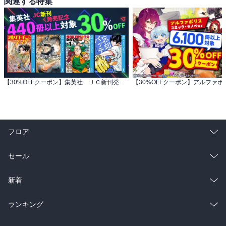
関連する特集
【30%OFFクーポン】集英社 ＪＣ新刊発売記念 440冊以上対象
フロア
総合
コミック
セール
ラノベ
小説
総合
コミック
新着
雑誌・グラビア
ビジネス・実用
ラノベ
小説
総合
コミック
ランキング
BL・TL
雑誌・グラビア
ビジネス・実用