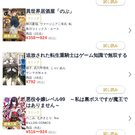
試し読み
異世界居酒屋「のぶ」
コミック
蝉川夏哉, ヴァージニア二等兵, 転
角川コミックス・エース
商品（
22
点）
続巻入荷
¥
358
〜
924
(税込)
試し読み
追放された転生重騎士はゲーム知識で無双する
コミック
猫子, 武六甲理衣, じゃいあん
ヤンマガＷｅｂ
商品（
18
点）
¥
792
(税込)
試し読み
悪役令嬢レベル99 ～私は裏ボスですが魔王で
はありません～
コミック
のこみ, 七夕さとり, Tea
B's-LOG COMICS
続巻入荷
商品（
6
点）
¥
516
〜
924
(税込)
試し読み