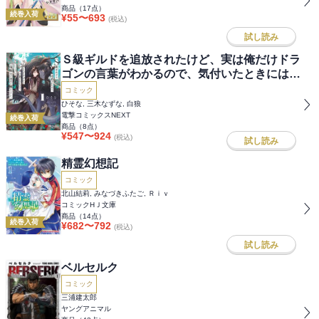
商品（
17
点）
続巻入荷
¥
55
〜
693
(税込)
試し読み
Ｓ級ギルドを追放されたけど、実は俺だけドラ
ゴンの言葉がわかるので、気付いたときには竜
騎士の頂点を極めてました。
コミック
ひそな, 三木なずな, 白狼
電撃コミックスNEXT
続巻入荷
商品（
8
点）
¥
547
〜
924
(税込)
試し読み
精霊幻想記
コミック
北山結莉, みなづきふたご, Ｒｉｖ
コミックHＪ文庫
商品（
14
点）
続巻入荷
¥
682
〜
792
(税込)
試し読み
ベルセルク
コミック
三浦建太郎
ヤングアニマル