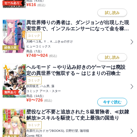
商品（
43
点）
セールあり
¥
616
(税込)
試し読み
異世界帰りの勇者は、ダンジョンが出現した現
実世界で、インフルエンサーになって金を稼ぎ
ます！
コミック
大崎ペコ丸, Ｙ．Ａ, ぷきゅのすけ
ヒューコミックス
続巻入荷
商品（
7
点）
¥
748
〜
924
(税込)
試し読み
ヘルモード ～やり込み好きのゲーマーは廃設
定の異世界で無双する～ はじまりの召喚士
コミック
鉄田猿児, ハム男, 藻
コミック アース・スター
無料あり
商品（
14
点）
¥
0
〜
726
(税込)
今すぐ読む
壁役など不要と追放されたＳ級冒険者、≪奴隷
解放≫スキルを駆使して史上最強の国造り
コミック
向原行人(カドカワBOOKS), 日野行望, 珈琲猫
Comic REX
続巻入荷