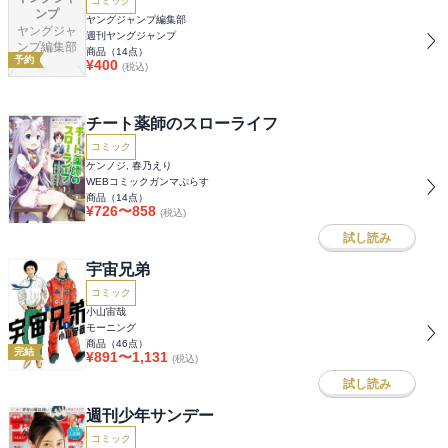
コミック
ンプ
ヤングジャンプ編集部
ヤングジャ
週刊ヤングジャンプ
ンプ編集部
商品（
14
点）
予約
¥
400
(税込)
チート薬師のスローライフ
コミック
ケンノジ, 春乃えり
WEBコミックガンマぷらす
商品（
14
点）
¥
726
〜
858
(税込)
試し読み
宇宙兄弟
コミック
小山宙哉
モーニング
商品（
46
点）
完結
¥
891
〜
1,131
(税込)
試し読み
週刊少年サンデー
コミック