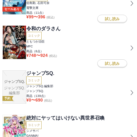
佐島勤, 石田可奈
電撃文庫
セールあり
商品（
11
点）
¥
99
〜
396
(税込)
試し読み
令和のダラさん
コミック
ともつか治臣
MFC
商品（
8
点）
¥
748
〜
924
(税込)
試し読み
ジャンプSQ.
コミック
ジャンプSQ.
ジャンプSQ.編集部
ジャンプSQ.
ジャンプSQ.
編集部
商品（
139
点）
予約
¥
0
〜
690
(税込)
絶対にヤッてはいけない異世界召喚
コミック
シメサバ
GANMA!