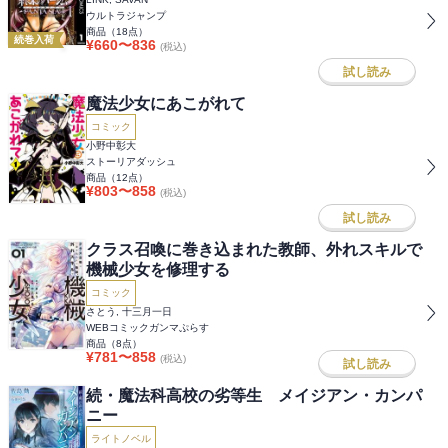
ウルトラジャンプ
商品（
18
点）
続巻入荷
¥
660
〜
836
(税込)
試し読み
魔法少女にあこがれて
コミック
小野中彰大
ストーリアダッシュ
商品（
12
点）
¥
803
〜
858
(税込)
試し読み
クラス召喚に巻き込まれた教師、外れスキルで
機械少女を修理する
コミック
さとう, 十三月一日
WEBコミックガンマぷらす
商品（
8
点）
¥
781
〜
858
(税込)
試し読み
続・魔法科高校の劣等生 メイジアン・カンパ
ニー
ライトノベル