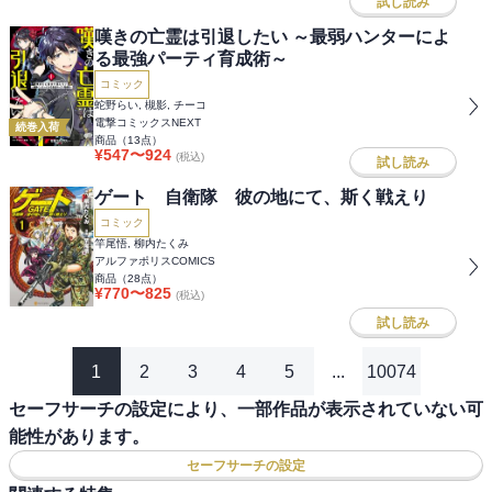
試し読み
嘆きの亡霊は引退したい ～最弱ハンターによ
る最強パーティ育成術～
コミック
蛇野らい, 槻影, チーコ
電撃コミックスNEXT
続巻入荷
商品（
13
点）
¥
547
〜
924
(税込)
試し読み
ゲート 自衛隊 彼の地にて、斯く戦えり
コミック
竿尾悟, 柳内たくみ
アルファポリスCOMICS
商品（
28
点）
¥
770
〜
825
(税込)
試し読み
1
2
3
4
5
...
10074
セーフサーチの設定により、一部作品が表示されていない可
能性があります。
セーフサーチの設定