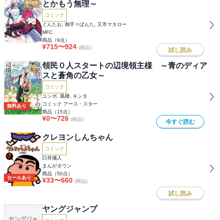
とかもう無理～
コミック
ぐんたお, 御手々ぽんた, 又市マタロー
MFC
商品（
9
点）
¥
715
〜
924
(税込)
試し読み
領民０人スタートの辺境領主様 ～青のディア
スと蒼角の乙女～
コミック
ユンボ, 風楼, キンタ
コミック アース・スター
無料あり
商品（
15
点）
¥
0
〜
726
(税込)
今すぐ読む
クレヨンしんちゃん
コミック
臼井儀人
まんがタウン
商品（
50
点）
セールあり
¥
33
〜
660
(税込)
試し読み
ヤングジャンプ
ヤングジャ