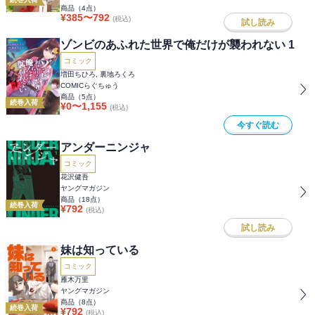
商品（
4
点）
¥
385
〜
792
(税込)
試し読み
ゾンビのあふれた世界で俺だけが襲われない 1
コミック
増田ちひろ, 裏地ろくろ
COMICらぐちゅう
商品（
5
点）
続巻入荷
¥
0
〜
1,155
(税込)
今すぐ読む
アンダーニンジャ
コミック
花沢健吾
ヤングマガジン
商品（
18
点）
続巻入荷
¥
792
(税込)
試し読み
妹は知っている
コミック
雁木万里
ヤングマガジン
商品（
8
点）
続巻入荷
¥
792
(税込)