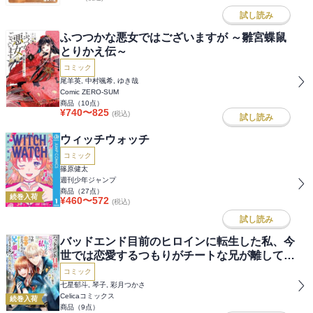
試し読み
ふつつかな悪女ではございますが ～雛宮蝶鼠
とりかえ伝～
コミック
尾羊英, 中村颯希, ゆき哉
Comic ZERO-SUM
商品（
10
点）
¥
740
〜
825
(税込)
試し読み
ウィッチウォッチ
コミック
篠原健太
週刊少年ジャンプ
商品（
27
点）
続巻入荷
¥
460
〜
572
(税込)
試し読み
バッドエンド目前のヒロインに転生した私、今
世では恋愛するつもりがチートな兄が離してく
れません!?@COMIC
コミック
七星郁斗, 琴子, 彩月つかさ
Celicaコミックス
続巻入荷
商品（
9
点）