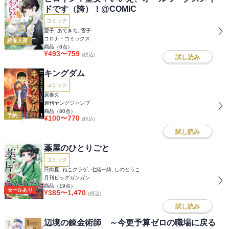
ドです（誇）！@COMIC
コミック
螢子, あてきち, 雪子
コロナ・コミックス
続巻入荷
商品（
8
点）
¥
493
〜
759
(税込)
試し読み
キングダム
コミック
原泰久
週刊ヤングジャンプ
商品（
80
点）
予約
¥
100
〜
770
(税込)
試し読み
薬屋のひとりごと
コミック
日向夏, ねこクラゲ, 七緒一綺, しのとうこ
月刊ビッグガンガン
商品（
19
点）
セールあり
¥
385
〜
1,470
(税込)
試し読み
辺境の錬金術師 ～今更予算ゼロの職場に戻る