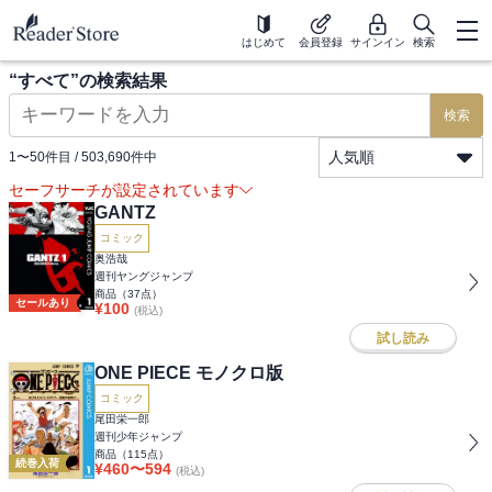
はじめて
会員登録
サインイン
検索
“
すべて
”の検索結果
検索
人気順
1
〜
50
件目 /
503,690
件中
セーフサーチが設定されています
GANTZ
コミック
奥浩哉
週刊ヤングジャンプ
商品（
37
点）
セールあり
¥
100
(税込)
試し読み
ONE PIECE モノクロ版
コミック
尾田栄一郎
週刊少年ジャンプ
商品（
115
点）
続巻入荷
¥
460
〜
594
(税込)