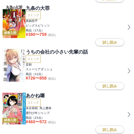
九条の大罪
コミック
真鍋昌平
ビッグスピリッツ
商品（
17
点）
続巻入荷
¥
380
〜
759
(税込)
試し読み
うちの会社の小さい先輩の話
コミック
斎創
ストーリアダッシュ
商品（
12
点）
¥
726
〜
858
(税込)
試し読み
あかね噺
コミック
末永裕樹, 馬上鷹将
週刊少年ジャンプ
商品（
23
点）
続巻入荷
¥
460
〜
572
(税込)
試し読み