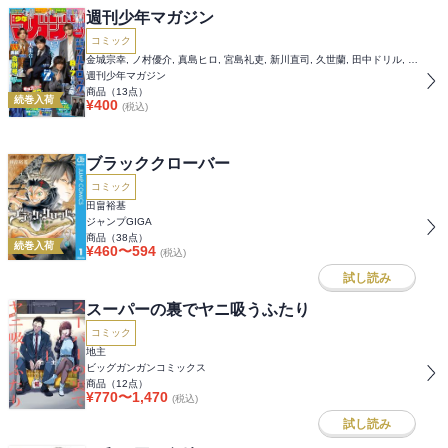
週刊少年マガジン
コミック
金城宗幸, ノ村優介, 真島ヒロ, 宮島礼吏, 新川直司, 久世蘭, 田中ドリル, 御手元, 吉河美希, 鈴木央, ヒロユキ, 五十嵐正邦, 安田剛士, 澤田コウ, 大暮維人, 江戸翔一朗, スズモトコウ, エーテン, 川崎りゅうが, むちまろ, ムサヲ, 上条明峰, 瀬尾公治, ＫＯＪＩＲＯ, 福地カミオ, 裏那圭, ｎｏｎｃｏ, 柏木香乃, 真島ヒロ
週刊少年マガジン
商品（
13
点）
続巻入荷
¥
400
(税込)
ブラッククローバー
コミック
田畠裕基
ジャンプGIGA
商品（
38
点）
続巻入荷
¥
460
〜
594
(税込)
試し読み
スーパーの裏でヤニ吸うふたり
コミック
地主
ビッグガンガンコミックス
商品（
12
点）
¥
770
〜
1,470
(税込)
試し読み