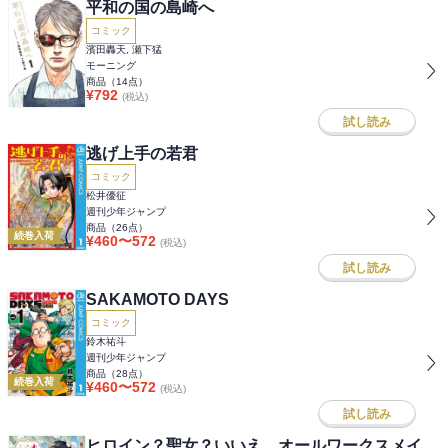
平和の国の島崎へ
コミック
濱田轟天, 瀬下猛
モーニング
商品（
14
点）
¥
792
(税込)
試し読み
逃げ上手の若君
コミック
松井優征
週刊少年ジャンプ
商品（
26
点）
続巻入荷
¥
460
〜
572
(税込)
試し読み
SAKAMOTO DAYS
コミック
鈴木祐斗
週刊少年ジャンプ
商品（
28
点）
続巻入荷
¥
460
〜
572
(税込)
試し読み
ヒロイン？聖女？いいえ、オールワークスメイ