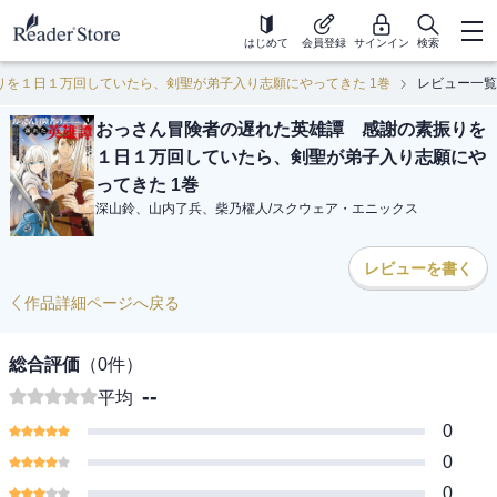
はじめて
会員登録
サインイン
検索
りを１日１万回していたら、剣聖が弟子入り志願にやってきた 1巻
レビュー一覧
おっさん冒険者の遅れた英雄譚 感謝の素振りを
１日１万回していたら、剣聖が弟子入り志願にや
ってきた 1巻
深山鈴、山内了兵、柴乃櫂人
/
スクウェア・エニックス
レビューを書く
作品詳細ページへ戻る
総合評価
（
0
件）
--
平均
0
0
0