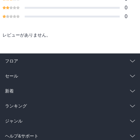
0
0
レビューがありません。
フロア
総合
コミック
セール
ラノベ
小説
総合
コミック
新着
雑誌・グラビア
ビジネス・実用
ラノベ
小説
総合
コミック
ランキング
BL・TL
雑誌・グラビア
ビジネス・実用
ラノベ
小説
総合
コミック
ジャンル
BL・TL
雑誌・グラビア
ビジネス・実用
ラノベ
小説
コミック
男性コミック
ヘルプ&サポート