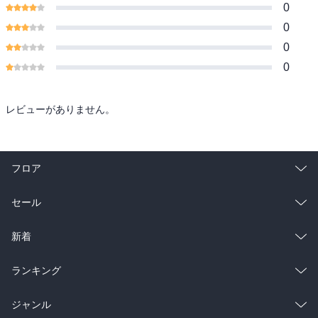
0
0
0
0
レビューがありません。
フロア
総合
コミック
セール
ラノベ
小説
総合
コミック
新着
雑誌・グラビア
ビジネス・実用
ラノベ
小説
総合
コミック
ランキング
BL・TL
雑誌・グラビア
ビジネス・実用
ラノベ
小説
総合
コミック
ジャンル