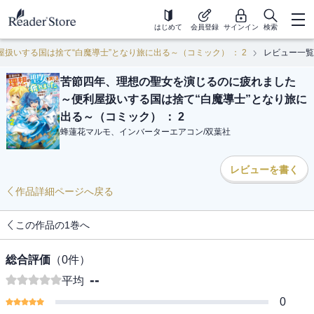
はじめて
会員登録
サインイン
検索
扱いする国は捨て“白魔導士”となり旅に出る～（コミック） ： 2
レビュー一覧
苦節四年、理想の聖女を演じるのに疲れました
～便利屋扱いする国は捨て“白魔導士”となり旅に
出る～（コミック） ： 2
蜂蓮花マルモ、インバーターエアコン
/
双葉社
レビューを書く
作品詳細ページへ戻る
この作品の1巻へ
総合評価
（
0
件）
--
平均
0