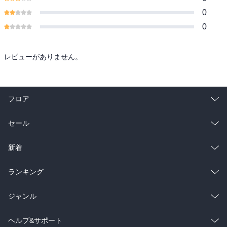
0
0
レビューがありません。
フロア
総合
コミック
セール
ラノベ
小説
総合
コミック
新着
雑誌・グラビア
ビジネス・実用
ラノベ
小説
総合
コミック
ランキング
BL・TL
雑誌・グラビア
ビジネス・実用
ラノベ
小説
総合
コミック
ジャンル
BL・TL
雑誌・グラビア
ビジネス・実用
ラノベ
小説
コミック
男性コミック
ヘルプ&サポート