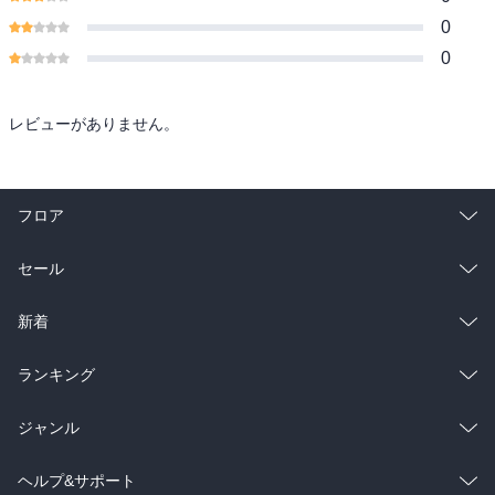
0
0
レビューがありません。
フロア
総合
コミック
セール
ラノベ
小説
総合
コミック
新着
雑誌・グラビア
ビジネス・実用
ラノベ
小説
総合
コミック
ランキング
BL・TL
雑誌・グラビア
ビジネス・実用
ラノベ
小説
総合
コミック
ジャンル
BL・TL
雑誌・グラビア
ビジネス・実用
ラノベ
小説
コミック
男性コミック
ヘルプ&サポート