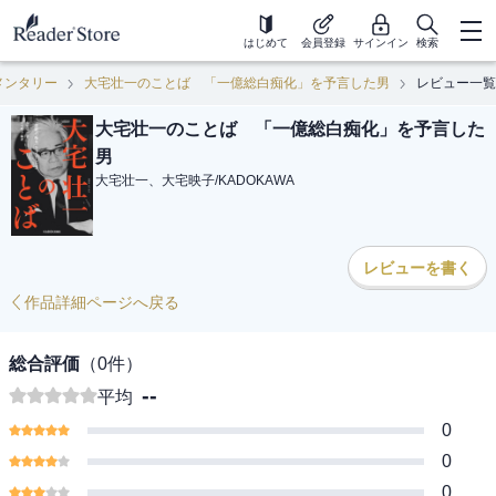
はじめて
会員登録
サインイン
検索
メンタリー
大宅壮一のことば 「一億総白痴化」を予言した男
レビュー一覧
大宅壮一のことば 「一億総白痴化」を予言した
男
大宅壮一、大宅映子
/
KADOKAWA
レビューを書く
作品詳細ページへ戻る
総合評価
（
0
件）
--
平均
0
0
0