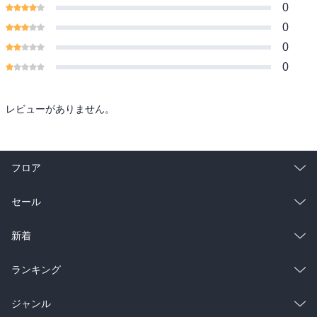
0
0
0
0
レビューがありません。
フロア
総合
コミック
セール
ラノベ
小説
総合
コミック
新着
雑誌・グラビア
ビジネス・実用
ラノベ
小説
総合
コミック
ランキング
BL・TL
雑誌・グラビア
ビジネス・実用
ラノベ
小説
総合
コミック
ジャンル