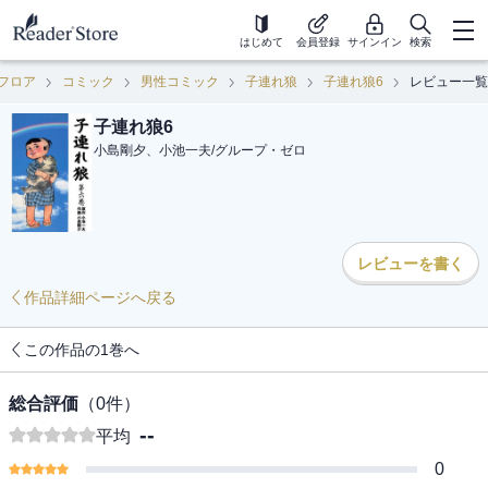
はじめて
会員登録
サインイン
検索
フロア
コミック
男性コミック
子連れ狼
子連れ狼6
レビュー一覧
子連れ狼6
小島剛夕、小池一夫
/
グループ・ゼロ
レビューを書く
作品詳細ページへ戻る
この作品の1巻へ
総合評価
（
0
件）
--
平均
0