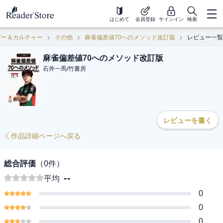
はじめて
会員登録
サインイン
検索
ビー＆カルチャー
その他
麻雀偏差値70へのメソッド改訂版
レビュー一覧
麻雀偏差値70へのメソッド改訂版
石井一馬
/
竹書房
レビューを書く
作品詳細ページへ戻る
総合評価
（
0
件）
--
平均
0
0
0