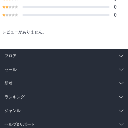
0
0
レビューがありません。
フロア
総合
コミック
セール
ラノベ
小説
総合
コミック
新着
雑誌・グラビア
ビジネス・実用
ラノベ
小説
総合
コミック
ランキング
BL・TL
雑誌・グラビア
ビジネス・実用
ラノベ
小説
総合
コミック
ジャンル
BL・TL
雑誌・グラビア
ビジネス・実用
ラノベ
小説
コミック
男性コミック
ヘルプ&サポート