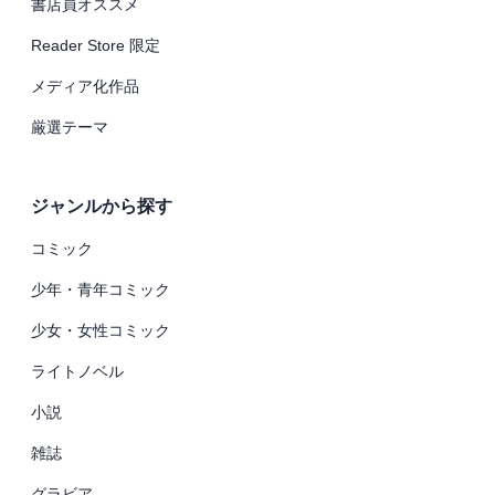
書店員オススメ
Reader Store 限定
メディア化作品
厳選テーマ
ジャンルから探す
コミック
少年・青年コミック
少女・女性コミック
ライトノベル
小説
雑誌
グラビア