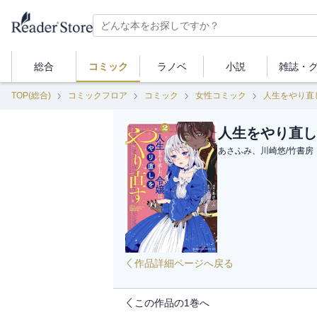
総合
コミック
ラノベ
小説
雑誌・
TOP(総合)
コミックフロア
コミック
女性コミック
人生をやり直
人生をやり直し
あさふみ、川崎悠
/
竹書房
作品詳細ページへ戻る
この作品の1巻へ