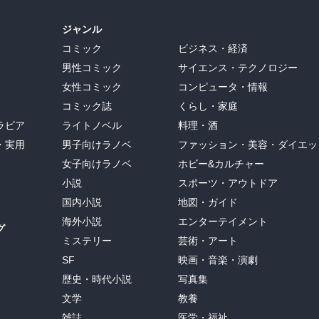
ジャンル
コミック
ビジネス・経済
男性コミック
サイエンス・テクノロジー
女性コミック
コンピュータ・情報
コミック誌
くらし・家庭
ラビア
ライトノベル
料理・酒
・実用
男子向けラノベ
ファッション・美容・ダイエッ
女子向けラノベ
ホビー&カルチャー
小説
スポーツ・アウトドア
国内小説
地図・ガイド
海外小説
エンターテイメント
グ
ミステリー
芸術・アート
SF
映画・音楽・演劇
歴史・時代小説
写真集
文学
教養
雑誌
医学・福祉