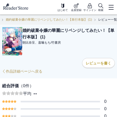
はじめて
会員登録
サインイン
検索
婚約破棄令嬢の華麗にリベンジしてみたい！【単行本版】 (1)
レビュー一覧
婚約破棄令嬢の華麗にリベンジしてみたい！【単
行本版】 (1)
朝比奈呈、嘉噛もち
/
竹書房
レビューを書く
作品詳細ページへ戻る
総合評価
（
0
件）
--
平均
0
0
0