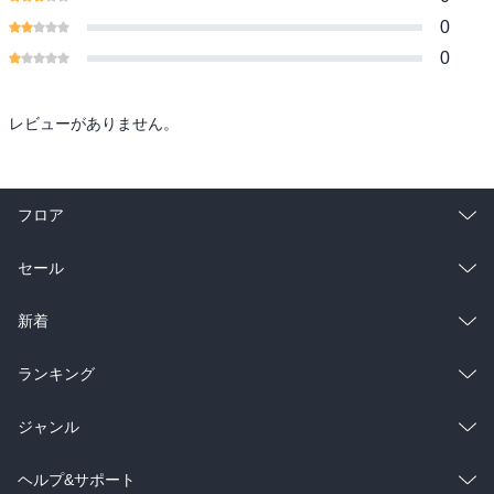
0
0
レビューがありません。
フロア
総合
コミック
セール
ラノベ
小説
総合
コミック
新着
雑誌・グラビア
ビジネス・実用
ラノベ
小説
総合
コミック
ランキング
BL・TL
雑誌・グラビア
ビジネス・実用
ラノベ
小説
総合
コミック
ジャンル
BL・TL
雑誌・グラビア
ビジネス・実用
ラノベ
小説
コミック
男性コミック
ヘルプ&サポート