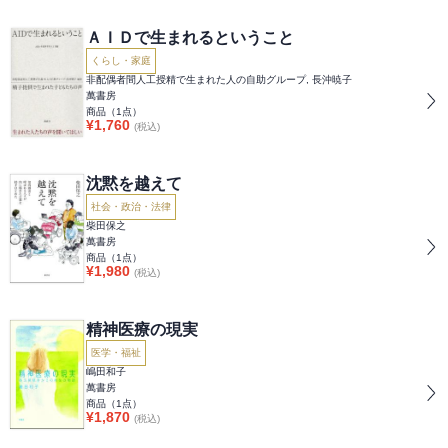
ＡＩＤで生まれるということ
くらし・家庭
非配偶者間人工授精で生まれた人の自助グループ, 長沖暁子
萬書房
商品（
1
点）
¥
1,760
(税込)
沈黙を越えて
社会・政治・法律
柴田保之
萬書房
商品（
1
点）
¥
1,980
(税込)
精神医療の現実
医学・福祉
嶋田和子
萬書房
商品（
1
点）
¥
1,870
(税込)