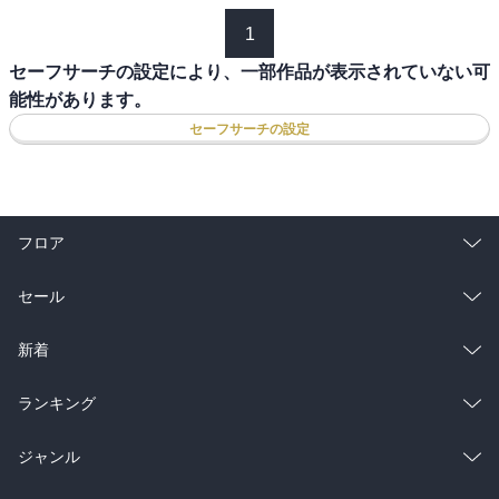
1
セーフサーチの設定により、一部作品が表示されていない可
能性があります。
セーフサーチの設定
フロア
総合
コミック
セール
ラノベ
小説
総合
コミック
新着
雑誌・グラビア
ビジネス・実用
ラノベ
小説
総合
コミック
ランキング
BL・TL
雑誌・グラビア
ビジネス・実用
ラノベ
小説
総合
コミック
ジャンル