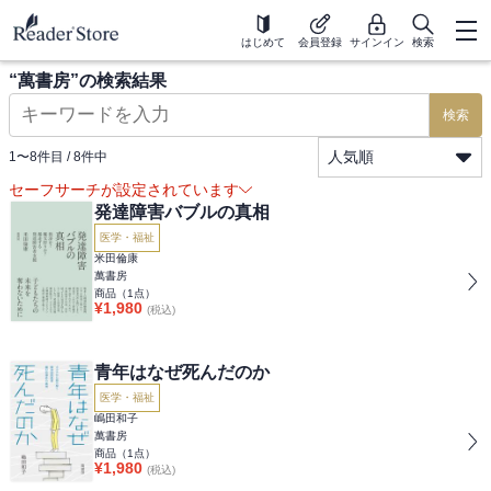
はじめて
会員登録
サインイン
検索
“
萬書房
”の検索結果
検索
人気順
1
〜
8
件目 /
8
件中
セーフサーチが設定されています
発達障害バブルの真相
医学・福祉
米田倫康
萬書房
商品（
1
点）
¥
1,980
(税込)
青年はなぜ死んだのか
医学・福祉
嶋田和子
萬書房
商品（
1
点）
¥
1,980
(税込)