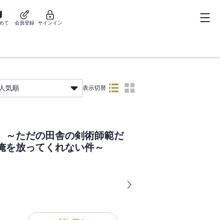
めて
会員登録
サインイン
人気順
表示切替
 ～ただの田舎の剣術師範だ
俺を放ってくれない件～