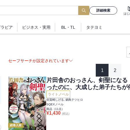
詳細検索
はじ
グラビア
ビジネス
・実用
BL・TL
タテヨミ
セーフサーチが設定されています
1
2
片田舎のおっさん、剣聖になる
ったのに、大成した弟子たちが
ライトノベル
佐賀崎しげる, 鍋島テツヒロ
SQEXノベル
商品（
11
点）
¥
1,430
(税込)
続巻入荷