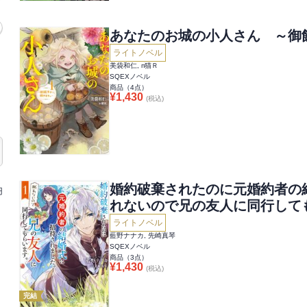
あなたのお城の小人さん ～御
ライトノベル
美袋和仁, п猫Ｒ
SQEXノベル
商品（
4
点）
¥
1,430
(税込)
婚約破棄されたのに元婚約者の
円
れないので兄の友人に同行して
ライトノベル
藍野ナナカ, 先崎真琴
SQEXノベル
商品（
3
点）
¥
1,430
(税込)
完結