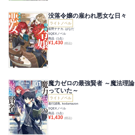
没落令嬢の雇われ悪女な日々
ライトノベル
藍野ナナカ, はなだ
SQEXノベル
商品（
1
点）
¥
1,430
(税込)
魔力ゼロの最強賢者 ～魔法理
っていた～
ライトノベル
進行諸島, kodamazon
SQEXノベル
商品（
1
点）
¥
1,430
(税込)