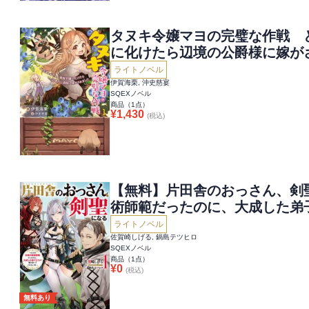
タヌキ令嬢マヨの完璧な作戦 
に化けたら辺境の公爵様に嫁が
ライトノベル
伊賀海栗, 沖史慈宴
SQEXノベル
商品（
1
点）
¥
1,430
(税込)
【無料】片田舎のおっさん、剣
術師範だったのに、大成した弟
件～
ライトノベル
佐賀崎しげる, 鍋島テツヒロ
SQEXノベル
商品（
1
点）
¥
0
(税込)
無料あり