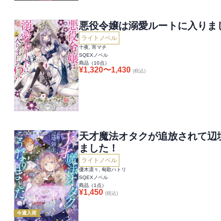
悪役令嬢は溺愛ルートに入りま
ライトノベル
十夜, 宵マチ
SQEXノベル
商品（
10
点）
¥
1,320
〜
1,430
(税込)
天才魔法オタクが追放されて辺
ました！
ライトノベル
優木凛々, 匈歌ハトリ
SQEXノベル
商品（
1
点）
¥
1,450
(税込)
今週入荷