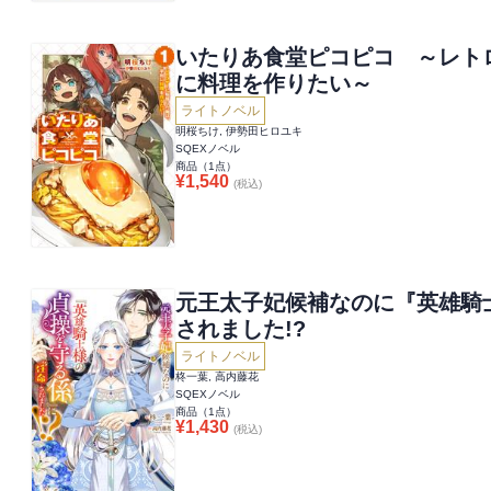
いたりあ食堂ピコピコ ～レト
に料理を作りたい～
ライトノベル
明桜ちけ, 伊勢田ヒロユキ
SQEXノベル
商品（
1
点）
¥
1,540
(税込)
元王太子妃候補なのに『英雄騎
されました!?
ライトノベル
柊一葉, 高内藤花
SQEXノベル
商品（
1
点）
¥
1,430
(税込)