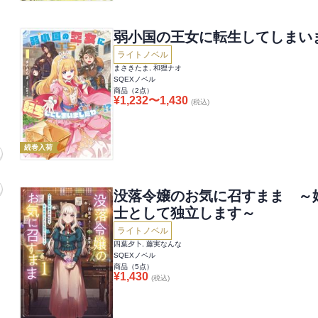
弱小国の王女に転生してしまい
ライトノベル
まさきたま, 和狸ナオ
SQEXノベル
商品（
2
点）
¥
1,232
〜
1,430
(税込)
続巻入荷
没落令嬢のお気に召すまま ～
士として独立します～
ライトノベル
四葉夕卜, 藤実なんな
SQEXノベル
商品（
5
点）
¥
1,430
(税込)