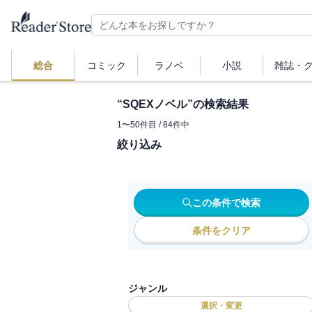
総合
コミック
ラノベ
小説
雑誌・
“
SQEXノベル
”の検索結果
1
〜
50
件目 /
84
件中
絞り込み
この条件で検索
条件をクリア
ジャンル
選択・変更