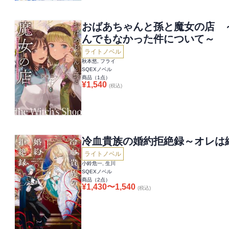
おばあちゃんと孫と魔女の店 
んでもなかった件について～
ライトノベル
秋本悠, フライ
SQEXノベル
商品（
1
点）
¥
1,540
(税込)
冷血貴族の婚約拒絶録～オレは
ライトノベル
小鈴危一, 生川
SQEXノベル
商品（
2
点）
¥
1,430
〜
1,540
(税込)