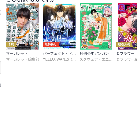
予約
無料あり
続巻入荷
マーガレット
パーフェクト・ドクター【タテヨミ】
月刊少年ガンガン
＆フラワー
マーガレット編集部
YELLO
,
WAN.Z(REDICE STUDIO)
,
MoeDal
スクウェア・エニックス
,
REDICE ST
,
荒川弘
,
円