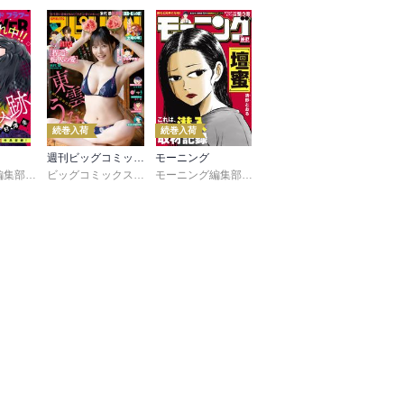
続巻入荷
続巻入荷
週刊ビッグコミックスピリッツ
モーニング
UDIO
鷹嶋大輔
＆フラワー編集部
,
真村澪生
,
葵梅太郎
,
もりなかもなか
,
河添太一
ビッグコミックスピリッツ編集部
,
芒其之一
,
小出真朱
モーニング編集部
,
伊咲智太
,
深山くのえ
,
オオイシヒロト
,
笹原亜美
,
みなと
,
森高