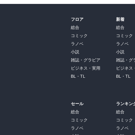
フロア
新着
総合
総合
コミック
コミック
ラノベ
ラノベ
小説
小説
雑誌・グラビア
雑誌・グ
ビジネス・実用
ビジネス
BL・TL
BL・TL
セール
ランキン
総合
総合
コミック
コミック
ラノベ
ラノベ