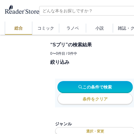
総合
コミック
ラノベ
小説
雑誌・
“
Sプリ
”の検索結果
0
〜
0
件目 /
0
件中
絞り込み
この条件で検索
条件をクリア
ジャンル
選択・変更