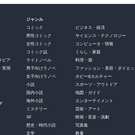
ジャンル
コミック
ビジネス・経済
男性コミック
サイエンス・テクノロジー
女性コミック
コンピュータ・情報
コミック誌
くらし・家庭
ラビア
ライトノベル
料理・酒
・実用
男子向けラノベ
ファッション・美容・ダイエッ
女子向けラノベ
ホビー&カルチャー
小説
スポーツ・アウトドア
国内小説
地図・ガイド
海外小説
エンターテイメント
グ
ミステリー
芸術・アート
SF
映画・音楽・演劇
歴史・時代小説
写真集
文学
教養