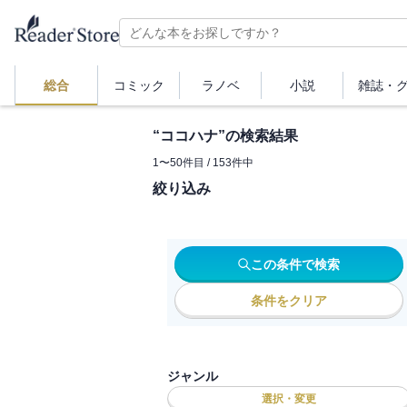
総合
コミック
ラノベ
小説
雑誌・
“
ココハナ
”の検索結果
1
〜
50
件目 /
153
件中
絞り込み
この条件で検索
条件をクリア
ジャンル
選択・変更