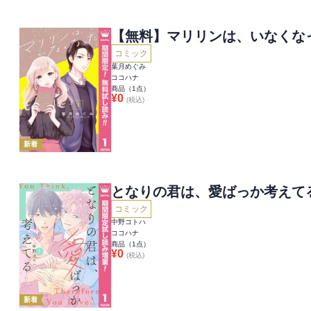
【無料】マリリンは、いなくな
コミック
葉月めぐみ
ココハナ
商品（
1
点）
¥
0
(税込)
新着
となりの君は、愛ばっか考えて
コミック
中野コトハ
ココハナ
商品（
1
点）
¥
0
(税込)
新着