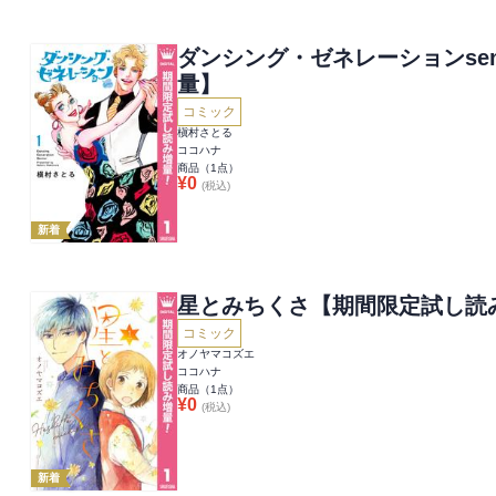
ダンシング・ゼネレーションsen
量】
コミック
槇村さとる
ココハナ
商品（
1
点）
¥
0
(税込)
新着
星とみちくさ【期間限定試し読
コミック
オノヤマコズエ
ココハナ
商品（
1
点）
¥
0
(税込)
新着