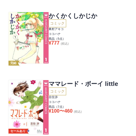
かくかくしかじか
コミック
東村アキコ
ココハナ
商品（
5
点）
¥
777
(税込)
完結
ママレード・ボーイ little
コミック
吉住渉
ココハナ
商品（
7
点）
¥
100
〜
460
(税込)
セールあり