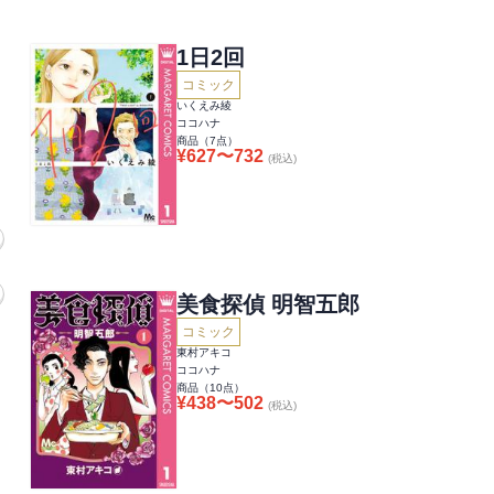
1日2回
コミック
いくえみ綾
ココハナ
商品（
7
点）
¥
627
〜
732
(税込)
美食探偵 明智五郎
コミック
東村アキコ
ココハナ
商品（
10
点）
¥
438
〜
502
(税込)