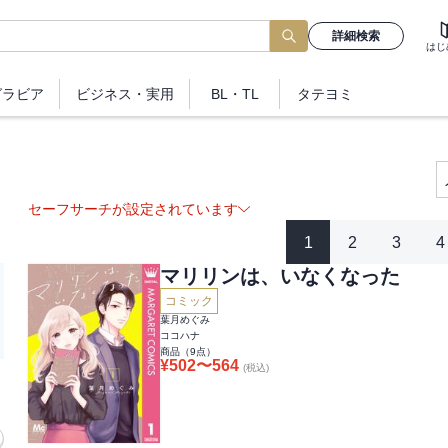
詳細検索
はじ
グラビア
ビジネス
・実用
BL・TL
タテヨミ
セーフサーチが設定されています
1
2
3
4
マリリンは、いなくなった
コミック
葉月めぐみ
ココハナ
商品（
9
点）
¥
502
〜
564
(税込)