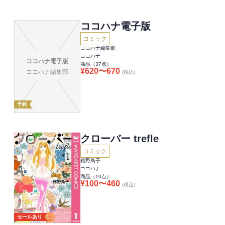
ココハナ電子版
コミック
ココハナ編集部
ココハナ
ココハナ電子版
商品（
37
点）
¥
620
〜
670
ココハナ編集部
(税込)
予約
クローバー trefle
コミック
稚野鳥子
ココハナ
商品（
10
点）
¥
100
〜
460
(税込)
セールあり