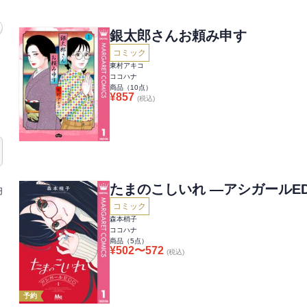
銀太郎さんお頼み申す
コミック
東村アキコ
ココハナ
商品（
10
点）
¥
857
(税込)
たまのこしいれ ―アシガールE
円
コミック
森本梢子
ココハナ
商品（
5
点）
¥
502
〜
572
(税込)
予約