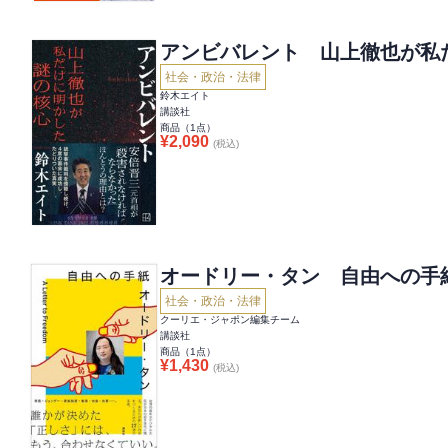
アンビバレント 山上徹也が私
社会・政治・法律
鈴木エイト
講談社
商品（
1
点）
¥
2,090
(税込)
オードリー・タン 自由への手
社会・政治・法律
クーリエ・ジャポン編集チーム
講談社
商品（
1
点）
¥
1,430
(税込)