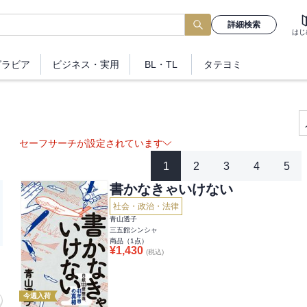
詳細検索
はじ
グラビア
ビジネス
・実用
BL・TL
タテヨミ
セーフサーチが設定されています
1
2
3
4
5
書かなきゃいけない
社会・政治・法律
青山透子
三五館シンシャ
商品（
1
点）
¥
1,430
(税込)
今週入荷