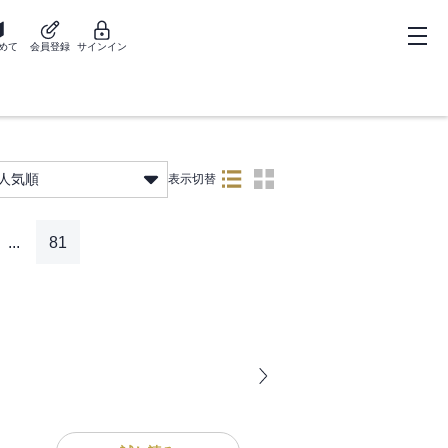
めて
会員登録
サインイン
人気順
表示切替
...
81