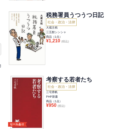
税務署員うつうつ日記
社会・政治・法律
大蔵主税
三五館シンシャ
商品（
1
点）
¥
1,210
(税込)
円
考察する若者たち
社会・政治・法律
三宅香帆
PHP新書
商品（
1
点）
¥
950
(税込)
セールあり