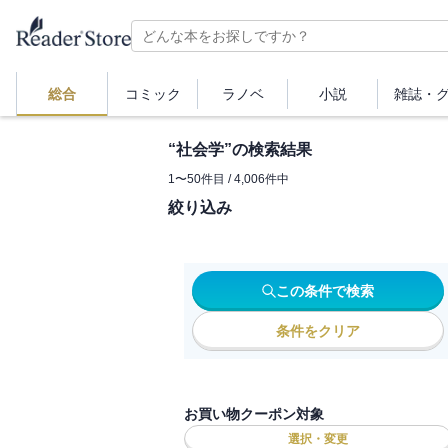
総合
コミック
ラノベ
小説
雑誌・
“
社会学
”の検索結果
1
〜
50
件目 /
4,006
件中
絞り込み
この条件で検索
条件をクリア
お買い物クーポン対象
選択・変更