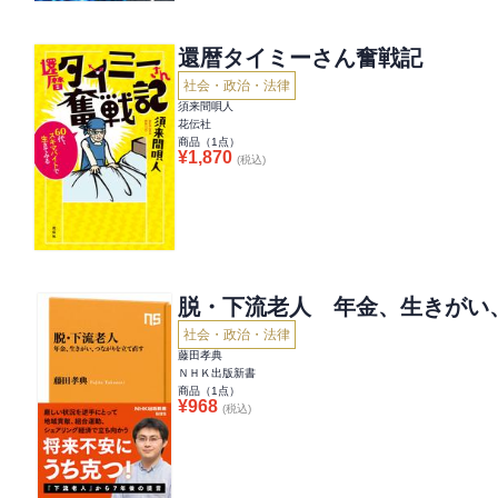
還暦タイミーさん奮戦記
社会・政治・法律
須来間唄人
花伝社
商品（
1
点）
¥
1,870
(税込)
脱・下流老人 年金、生きがい
社会・政治・法律
藤田孝典
ＮＨＫ出版新書
商品（
1
点）
¥
968
(税込)