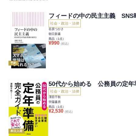
フィードの中の民主主義 SN
社会・政治・法律
谷原つかさ
朝日新書
商品（
1
点）
¥
990
(税込)
予約
50代から始める 公務員の定年
社会・政治・法律
澤田千秋
学陽書房
商品（
1
点）
¥
2,530
(税込)
本日入荷