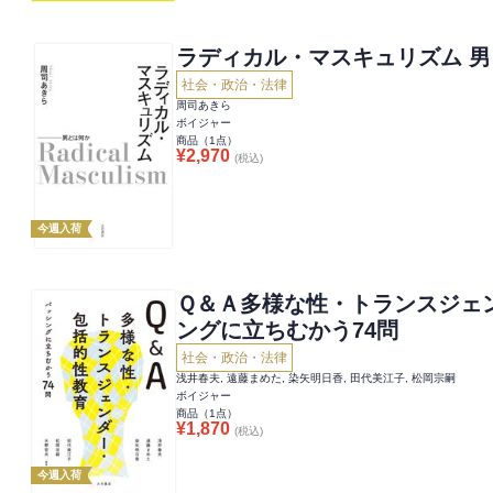
ラディカル・マスキュリズム 
社会・政治・法律
周司あきら
ボイジャー
商品（
1
点）
¥
2,970
(税込)
今週入荷
Ｑ＆Ａ多様な性・トランスジェ
ングに立ちむかう74問
社会・政治・法律
浅井春夫, 遠藤まめた, 染矢明日香, 田代美江子, 松岡宗嗣
ボイジャー
商品（
1
点）
¥
1,870
(税込)
今週入荷