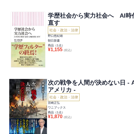
学歴社会から実力社会へ AI
直す
社会・政治・法律
野口悠紀雄
朝日新書
商品（
1
点）
¥
1,155
(税込)
次の戦争を人間が決めない日 - 
アメリカ -
社会・政治・法律
宮崎正弘
ワニブックス
商品（
1
点）
¥
1,870
(税込)