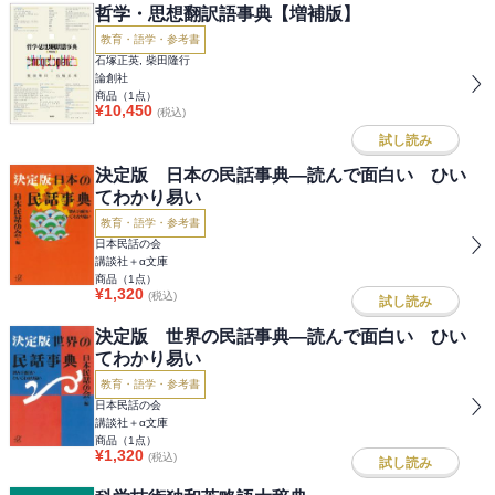
哲学・思想翻訳語事典【増補版】
教育・語学・参考書
石塚正英, 柴田隆行
論創社
商品（
1
点）
¥
10,450
(税込)
試し読み
決定版 日本の民話事典―読んで面白い ひい
てわかり易い
教育・語学・参考書
日本民話の会
講談社＋α文庫
商品（
1
点）
¥
1,320
(税込)
試し読み
決定版 世界の民話事典―読んで面白い ひい
てわかり易い
教育・語学・参考書
日本民話の会
講談社＋α文庫
商品（
1
点）
¥
1,320
(税込)
試し読み