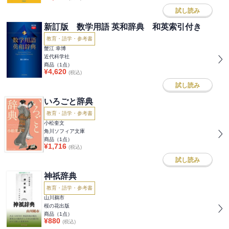
試し読み
新訂版 数学用語 英和辞典 和英索引付き
教育・語学・参考書
蟹江 幸博
近代科学社
商品（
1
点）
¥
4,620
(税込)
試し読み
いろごと辞典
教育・語学・参考書
小松奎文
角川ソフィア文庫
商品（
1
点）
¥
1,716
(税込)
試し読み
神祇辞典
教育・語学・参考書
山川鵜市
桜の花出版
商品（
1
点）
¥
880
(税込)