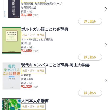
毎日新聞社, 毎日新聞社校閲グループ
毎日新聞出版
商品（
1
点）
¥
1,100
(税込)
試し読み
ポルトガル語ことわざ辞典
教育・語学・参考書
ポルトガル語ことわざ研究会
東洋出版
商品（
1
点）
¥
1,650
(税込)
試し読み
現代キャンパスことば辞典-岡山大学編-
教育・語学・参考書
中東靖恵
吉備人出版
商品（
1
点）
¥
1,320
(税込)
試し読み
大日本人名辭書
教育・語学・参考書