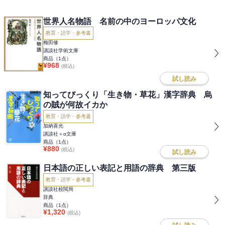
世界人名物語 名前の中のヨーロッパ文化
教育・語学・参考書
梅田修
講談社学術文庫
商品（
1
点）
¥
968
(税込)
試し読み
知ってびっくり「生き物・草花」漢字辞典 烏
の賊が何故イカか
教育・語学・参考書
加納喜光
講談社＋α文庫
商品（
1
点）
¥
880
(税込)
試し読み
日本語の正しい表記と用語の辞典 第三版
教育・語学・参考書
講談社校閲局
辞典
商品（
1
点）
¥
1,320
(税込)