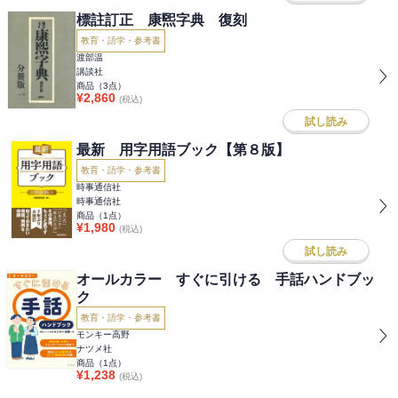
標註訂正 康煕字典 復刻
教育・語学・参考書
渡部温
講談社
商品（
3
点）
¥
2,860
(税込)
試し読み
最新 用字用語ブック【第８版】
教育・語学・参考書
時事通信社
時事通信社
商品（
1
点）
¥
1,980
(税込)
試し読み
オールカラー すぐに引ける 手話ハンドブッ
ク
教育・語学・参考書
モンキー高野
ナツメ社
商品（
1
点）
¥
1,238
(税込)