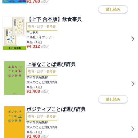
¥
1,760
(税込)
試し読み
【上下 合本版】飲食事典
教育・語学・参考書
本山荻舟
平凡社ライブラリー
商品（
1
点）
¥
4,312
(税込)
上品なことば選び辞典
教育・語学・参考書
学研辞典編集部
大人のことば選び辞典
商品（
1
点）
¥
1,408
(税込)
試し読み
ポジティブことば選び辞典
教育・語学・参考書
学研辞典編集部
大人のことば選び辞典
商品（
1
点）
¥
1,408
(税込)