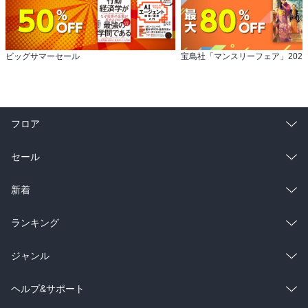
ビッグサマーセール
フロア
総合
コミック
セール
ラノベ
小説
総合
コミック
新着
雑誌・グラビア
ビジネス・実用
ラノベ
小説
総合
コミック
ランキング
BL・TL
雑誌・グラビア
ビジネス・実用
ラノベ
小説
総合
コミック
ジャンル
BL・TL
雑誌・グラビア
ビジネス・実用
ラノベ
小説
コミック
男性コミック
ヘルプ&サポート