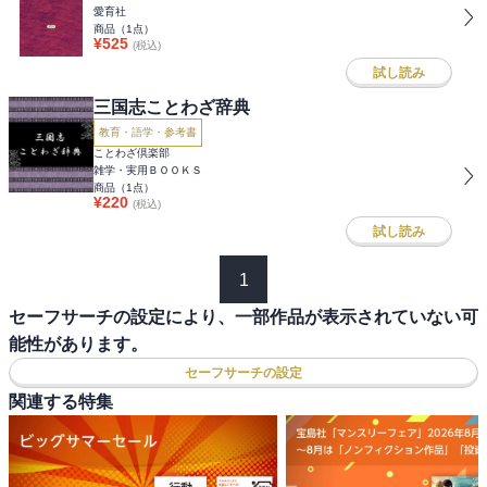
愛育社
商品（
1
点）
¥
525
(税込)
試し読み
三国志ことわざ辞典
教育・語学・参考書
ことわざ倶楽部
雑学・実用ＢＯＯＫＳ
商品（
1
点）
¥
220
(税込)
試し読み
1
セーフサーチの設定により、一部作品が表示されていない可
能性があります。
セーフサーチの設定
関連する特集