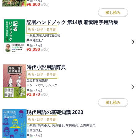
商品（
1
点）
¥
6,600
(税込)
試し読み
記者ハンドブック 第14版 新聞用字用語集
教育・語学・参考書
一般社団法人共同通信社
共同通信社*
商品（
1
点）
¥
2,090
(税込)
時代小説用語辞典
教育・語学・参考書
歴史群像編集部
ワン・パブリッシング
商品（
1
点）
¥
1,870
(税込)
試し読み
現代用語の基礎知識 2023
教育・語学・参考書
小泉悠, 鶴岡路人, 廣瀬陽子, 塚田穂高, 五野井郁夫
自由国民社
商品（
1
点）