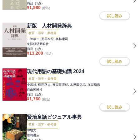
商品（
1
点）
¥
1,980
(税込)
試し読み
新版 人材開発辞典
教育・語学・参考書
二神恭一, 藁谷友紀, 奥林康司
東洋経済新報社
商品（
1
点）
¥
13,200
(税込)
試し読み
現代用語の基礎知識 2024
教育・語学・参考書
小泉悠, 鶴岡路人, 安田菜津紀, 水無田気流, 塚田穂高
自由国民社
商品（
1
点）
¥
1,760
(税込)
試し読み
賢治童話ビジュアル事典
教育・語学・参考書
中地文
岩崎書店