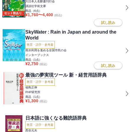
大日本人名辭書刊行会
講談社学術文庫
商品（
6
点）
セット割あり
¥
1,760
〜
4,400
(税込)
試し読み
SkyWater : Rain in Japan and around the
World
教育・語学・参考書
雨水利用を進める全国市民の会
インターブックス
商品（
1
点）
¥
2,750
(税込)
試し読み
最強の夢実現ツール 新・経営用語辞典
教育・語学・参考書
福島正伸
PHP研究所
商品（
1
点）
¥
1,300
(税込)
日本語に強くなる難読語辞典
教育・語学・参考書
西谷元夫