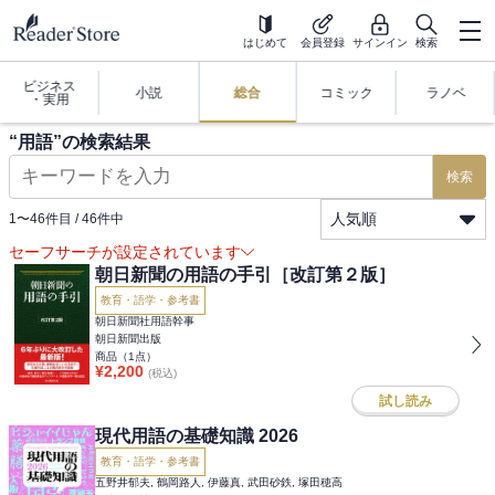
はじめて
会員登録
サインイン
検索
ビジネス
小説
総合
コミック
ラノベ
・実用
“
用語
”の検索結果
検索
人気順
1
〜
46
件目 /
46
件中
セーフサーチが設定されています
朝日新聞の用語の手引［改訂第２版］
教育・語学・参考書
朝日新聞社用語幹事
朝日新聞出版
商品（
1
点）
¥
2,200
(税込)
試し読み
現代用語の基礎知識 2026
教育・語学・参考書
五野井郁夫, 鶴岡路人, 伊藤真, 武田砂鉄, 塚田穂高