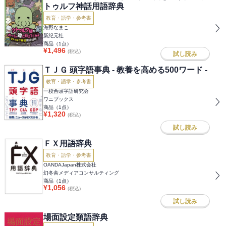
トゥルフ神話用語辞典
教育・語学・参考書
海野なまこ
新紀元社
商品（
1
点）
¥
1,496
(税込)
試し読み
ＴＪＧ 頭字語事典 - 教養を高める500ワード -
教育・語学・参考書
一校舎頭字語研究会
ワニブックス
商品（
1
点）
¥
1,320
(税込)
試し読み
ＦＸ用語辞典
教育・語学・参考書
OANDAJapan株式会社
幻冬舎メディアコンサルティング
商品（
1
点）
¥
1,056
(税込)
試し読み
場面設定類語辞典