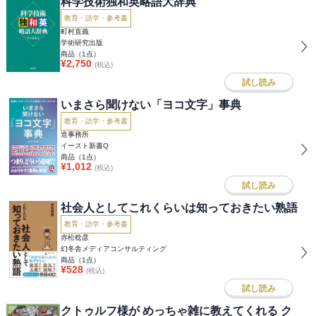
科学技術独和英略語大辞典
教育・語学・参考書
町村直義
学術研究出版
商品（
1
点）
¥
2,750
(税込)
試し読み
いまさら聞けない「ヨコ文字」事典
教育・語学・参考書
造事務所
イースト新書Q
商品（
1
点）
¥
1,012
(税込)
試し読み
社会人としてこれくらいは知っておきたい熟語
教育・語学・参考書
赤松稔彦
幻冬舎メディアコンサルティング
商品（
1
点）
¥
528
(税込)
試し読み
クトゥルフ様が めっちゃ雑に教えてくれる ク