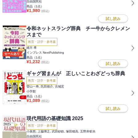
自由国民社
商品（
1
点）
¥
1,980
(税込)
試し読み
令和ネットスラング辞典 チー牛からクレメン
スまで
教育・語学・参考書
緒方 孝
インプレス NextPublishing
セールあり
商品（
1
点）
¥
1,232
(税込)
試し読み
ギャグ習まんが 正しいことわざどっち辞典
教育・語学・参考書
曽山一寿, 氏田雄介, 古城宏
小学館
商品（
1
点）
¥
1,089
(税込)
試し読み
現代用語の基礎知識 2025
教育・語学・参考書
小泉悠, 上脇博之, 武田砂鉄, 塚田穂高, 五野井郁夫
自由国民社