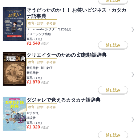
試し読み
そうだったのか！！ お笑いビジネス・カタカ
ナ語事典
教育・語学・参考書
Dr. Teniwoha(ドクターてにをは)
アメージング出版
商品（
1
点）
¥
1,540
(税込)
試し読み
クリエイターのための 幻想類語辞典
教育・語学・参考書
新紀元社, 川口妙子
新紀元社
商品（
1
点）
¥
1,870
(税込)
試し読み
ダジャレで覚えるカタカナ語辞典
教育・語学・参考書
やまかえ
講談社
商品（
1
点）
¥
1,320
(税込)
試し読み