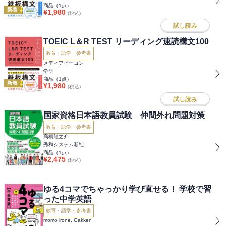
商品（
1
点）
新着
¥
1,980
(税込)
試し読み
TOEIC L＆R TEST リーディング速読構文100
教育・語学・参考書
メディアビーコン
学研
商品（
1
点）
新着
¥
1,980
(税込)
試し読み
国家資格日本語教員試験 仲間外れ問題対策
教育・語学・参考書
高橋龍之介
秀和システム新社
商品（
1
点）
¥
2,475
(税込)
ゆる4コマでちゃっかり学び直せる！ 学校で習
った中学英語
教育・語学・参考書
momo irone, Gakken