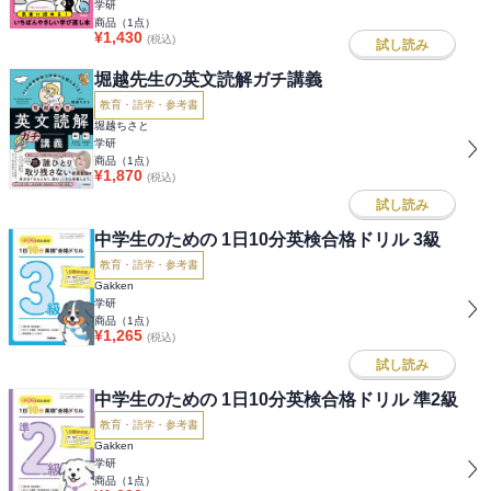
学研
商品（
1
点）
¥
1,430
(税込)
試し読み
堀越先生の英文読解ガチ講義
教育・語学・参考書
堀越ちさと
学研
商品（
1
点）
¥
1,870
(税込)
試し読み
中学生のための 1日10分英検合格ドリル 3級
教育・語学・参考書
Gakken
学研
商品（
1
点）
¥
1,265
(税込)
試し読み
中学生のための 1日10分英検合格ドリル 準2級
教育・語学・参考書
Gakken
学研
商品（
1
点）