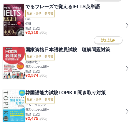
でるフレーズで覚えるIELTS英単語
教育・語学・参考書
Hiro
学研
商品（
1
点）
¥
2,310
(税込)
試し読み
国家資格日本語教員試験 聴解問題対策
教育・語学・参考書
高橋龍之介
秀和システム新社
商品（
1
点）
¥
2,574
(税込)
韓国語能力試験TOPIK II 聞き取り対策
教育・語学・参考書
イム・ジョンデ
秀和システム新社
商品（
1
点）
¥
2,475
(税込)