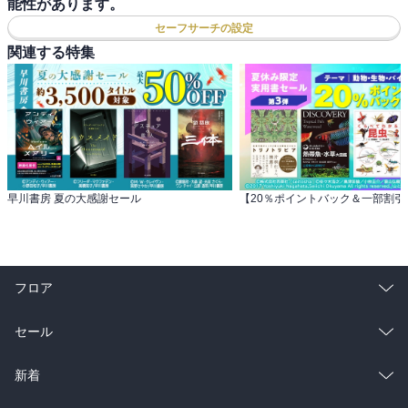
能性があります。
セーフサーチの設定
関連する特集
早川書房 夏の大感謝セール
フロア
総合
コミック
セール
ラノベ
小説
総合
コミック
新着