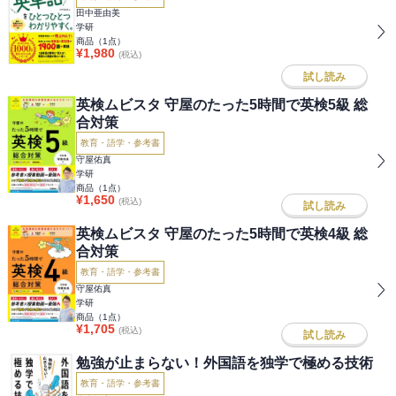
田中亜由美
学研
商品（
1
点）
¥
1,980
(税込)
試し読み
英検ムビスタ 守屋のたった5時間で英検5級 総
合対策
教育・語学・参考書
守屋佑真
学研
商品（
1
点）
¥
1,650
(税込)
試し読み
英検ムビスタ 守屋のたった5時間で英検4級 総
合対策
教育・語学・参考書
守屋佑真
学研
商品（
1
点）
¥
1,705
(税込)
試し読み
勉強が止まらない！外国語を独学で極める技術
教育・語学・参考書