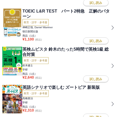
試し読み
TOEIC L&R TEST パート2特急 正解のパタ
ーン
教育・語学・参考書
神崎正哉, Daniel Warriner
朝日新聞出版
商品（
1
点）
¥
1,100
(税込)
試し読み
英検ムビスタ 鈴木のたった5時間で英検1級 総
合対策
教育・語学・参考書
鈴木健士
学研
商品（
1
点）
¥
2,640
(税込)
試し読み
英語シナリオで楽しむ ズートピア 新装版
教育・語学・参考書
高橋基治
学研
商品（
1
点）
¥
2,310
(税込)