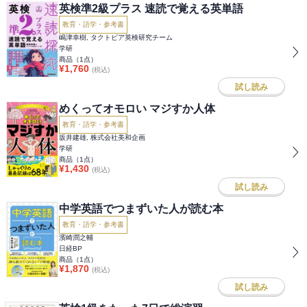
英検準2級プラス 速読で覚える英単語
教育・語学・参考書
嶋津幸樹, タクトピア英検研究チーム
学研
商品（
1
点）
¥
1,760
(税込)
試し読み
めくってオモロい マジすか人体
教育・語学・参考書
坂井建雄, 株式会社美和企画
学研
商品（
1
点）
¥
1,430
(税込)
試し読み
中学英語でつまずいた人が読む本
教育・語学・参考書
濱崎潤之輔
日経BP
商品（
1
点）
¥
1,870
(税込)
試し読み