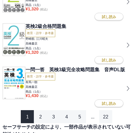
高橋書店
商品（
1
点）
¥
1,320
(税込)
試し読み
英検2級合格問題集
教育・語学・参考書
野崎順, 江川昭夫
高橋書店
商品（
1
点）
¥
1,320
(税込)
試し読み
一問一答 英検3級完全攻略問題集 音声DL版
教育・語学・参考書
有馬一朗
高橋書店
商品（
1
点）
¥
1,430
(税込)
試し読み
1
2
3
4
5
...
22
セーフサーチの設定により、一部作品が表示されていない可