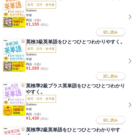
教育・語学・参考書
Gakken
学研
商品（
1
点）
¥
1,155
(税込)
試し読み
英検3級英単語をひとつひとつわかりやすく。
教育・語学・参考書
Gakken
学研
商品（
1
点）
¥
1,265
(税込)
試し読み
英検準2級プラス英単語をひとつひとつわかり
やすく。
教育・語学・参考書
Gakken
学研
商品（
1
点）
¥
1,430
(税込)
試し読み
英検準2級英単語をひとつひとつわかりやす