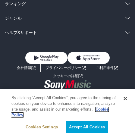
雑誌・グラビア
ビジネス・実用
ラノベ
小説
総合
コミック
ランキング
BL・TL
雑誌・グラビア
ビジネス・実用
ラノベ
小説
総合
コミック
ジャンル
BL・TL
雑誌・グラビア
ビジネス・実用
ラノベ
小説
コミック
男性コミック
ヘルプ&サポート
BL・TL
雑誌・グラビア
ビジネス・実用
女性コミック
コミック誌
初めての方へ
ヘルプ
BL・TL
ライトノベル
男子向けラノベ
よくあるご質問
お問い合わせ
会社情報
プライバシーポリシー
ご利用条件
女子向けラノベ
小説
利用規約
クッキーの詳細
国内小説
海外小説
Copyright 2017 - 2026 Sony Music Entertainment(Japan) Inc.
By clicking “Accept All Cookies”, you agree to the storing of
ミステリー
SF
Information on the site is for the Japan domestic market only
cookies on your device to enhance site navigation, analyze
powered by
site usage, and assist in our marketing efforts.
Cookie
Policy
歴史・時代小説
文学
Cookies Settings
絞り込み条件を変える
Accept All Cookies
雑誌
グラビア写真集