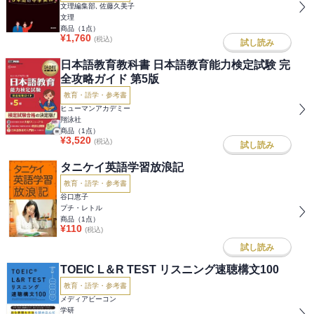
文理編集部, 佐藤久美子
文理
商品（
1
点）
¥
1,760
(税込)
試し読み
日本語教育教科書 日本語教育能力検定試験 完
全攻略ガイド 第5版
教育・語学・参考書
ヒューマンアカデミー
翔泳社
商品（
1
点）
¥
3,520
(税込)
試し読み
タニケイ英語学習放浪記
教育・語学・参考書
谷口恵子
プチ・レトル
商品（
1
点）
¥
110
(税込)
試し読み
TOEIC L＆R TEST リスニング速聴構文100
教育・語学・参考書
メディアビーコン
学研