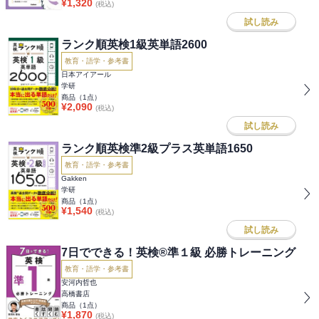
¥
1,320
(税込)
試し読み
ランク順英検1級英単語2600
教育・語学・参考書
日本アイアール
学研
商品（
1
点）
¥
2,090
(税込)
試し読み
ランク順英検準2級プラス英単語1650
教育・語学・参考書
Gakken
学研
商品（
1
点）
¥
1,540
(税込)
試し読み
7日でできる！英検®準１級 必勝トレーニング
教育・語学・参考書
安河内哲也
高橋書店
商品（
1
点）
¥
1,870
(税込)