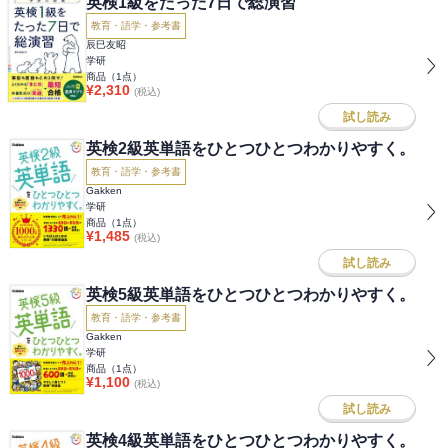
英検1級をたった7日で総演習
教育・語学・参考書
辰巳友昭
学研
商品（
1
点）
¥
2,310
(税込)
試し読み
英検2級英単語をひとつひとつわかりやすく。
教育・語学・参考書
Gakken
学研
商品（
1
点）
¥
1,485
(税込)
試し読み
英検5級英単語をひとつひとつわかりやすく。
教育・語学・参考書
Gakken
学研
商品（
1
点）
¥
1,100
(税込)
試し読み
英検4級英単語をひとつひとつわかりやすく。