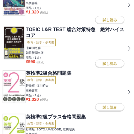
高橋書店
商品（
1
点）
¥
1,320
(税込)
試し読み
TOEIC L&R TEST 総合対策特急 絶対ハイス
コア
教育・語学・参考書
濵﨑潤之輔
朝日新聞出版
商品（
1
点）
¥
990
(税込)
試し読み
英検準2級合格問題集
教育・語学・参考書
野崎順, 江川昭夫
高橋書店
商品（
1
点）
¥
1,320
(税込)
試し読み
英検準2級プラス合格問題集
教育・語学・参考書
野崎順, SOTOJUANJOSE, 江川昭夫