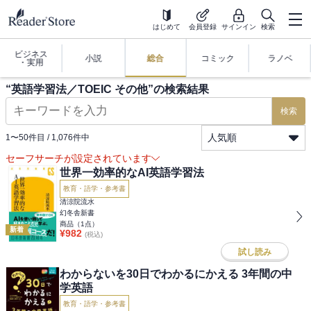
はじめて
会員登録
サインイン
検索
ビジネス
小説
総合
コミック
ラノベ
・実用
“
英語学習法／TOEIC その他
”の検索結果
検索
人気順
1
〜
50
件目 /
1,076
件中
セーフサーチが設定されています
世界一効率的なAI英語学習法
教育・語学・参考書
清涼院流水
幻冬舎新書
商品（
1
点）
新着
¥
982
(税込)
試し読み
わからないを30日でわかるにかえる 3年間の中
学英語
教育・語学・参考書