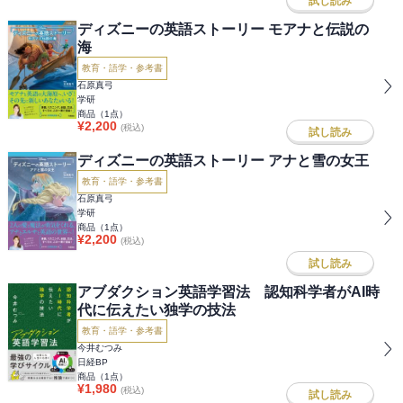
試し読み
ディズニーの英語ストーリー モアナと伝説の
海
教育・語学・参考書
石原真弓
学研
商品（
1
点）
¥
2,200
(税込)
試し読み
ディズニーの英語ストーリー アナと雪の女王
教育・語学・参考書
石原真弓
学研
商品（
1
点）
¥
2,200
(税込)
試し読み
アブダクション英語学習法 認知科学者がAI時
代に伝えたい独学の技法
教育・語学・参考書
今井むつみ
日経BP
商品（
1
点）
¥
1,980
(税込)
試し読み