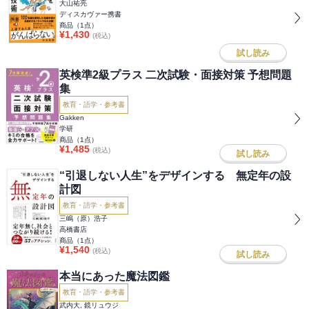
大山祐亮
ディスカヴァー携書
商品（
1
点）
¥
1,430
(税込)
試し読み
英検準2級プラス 二次試験・面接対策 予想問題
集
教育・語学・参考書
Gakken
学研
商品（
1
点）
¥
1,485
(税込)
試し読み
“引退しない人生”をデザインする 無定年の設
計図
教育・語学・参考書
三嶋（原）浩子
高橋書店
商品（
1
点）
¥
1,540
(税込)
試し読み
本当にあった魔法図鑑
教育・語学・参考書
武内大, 鏡リュウジ