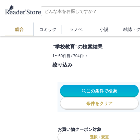
総合
コミック
ラノベ
小説
雑誌・
“
学校教育
”の検索結果
1
〜
50
件目 /
704
件中
絞り込み
この条件で検索
条件をクリア
お買い物クーポン対象
選択・変更