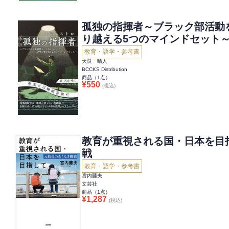
孤独の指揮者～ブラック部活動
り越える5つのマインドセット
教育・語学・参考書
天良 晴人
BCCKS Distribution
商品（
1
点）
¥
550
(税込)
教育が重視される国・日本を目
戦
教育・語学・参考書
宮内藤夫
文芸社
商品（
1
点）
¥
1,287
(税込)