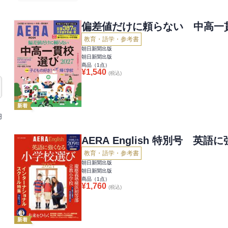
偏差値だけに頼らない 中高一貫校
教育・語学・参考書
朝日新聞出版
朝日新聞出版
商品（
1
点）
¥
1,540
(税込)
新着
円
AERA English 特別号 英語
教育・語学・参考書
朝日新聞出版
朝日新聞出版
商品（
1
点）
¥
1,760
(税込)
新着