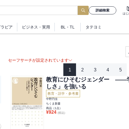
詳細検索
はじ
グラビア
ビジネス
・実用
BL・TL
タテヨミ
セーフサーチが設定されています
1
2
3
4
5
教育にひそむジェンダー ――
しさ」を強いる
教育・語学・参考書
中野円佳
ちくま新書
商品（
1
点）
¥
924
(税込)