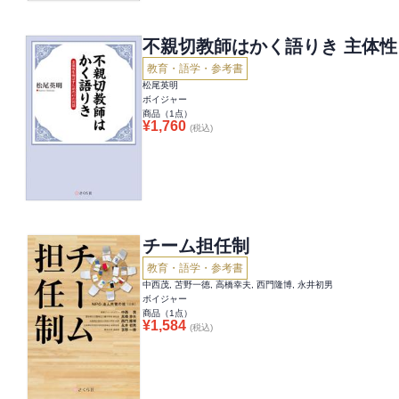
不親切教師はかく語りき 主体性
教育・語学・参考書
松尾英明
ボイジャー
商品（
1
点）
¥
1,760
(税込)
チーム担任制
教育・語学・参考書
中西茂, 苫野一徳, 高橋幸夫, 西門隆博, 永井初男
ボイジャー
商品（
1
点）
¥
1,584
(税込)