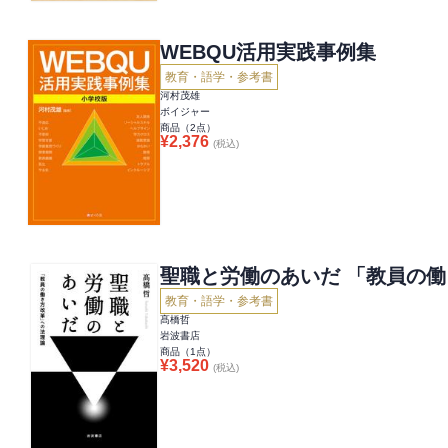
WEBQU活用実践事例集
教育・語学・参考書
河村茂雄
ボイジャー
商品（
2
点）
¥
2,376
(税込)
聖職と労働のあいだ 「教員の
教育・語学・参考書
髙橋哲
岩波書店
商品（
1
点）
¥
3,520
(税込)