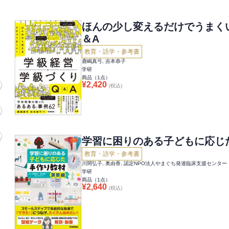
ほんの少し変えるだけでうまく
＆A
教育・語学・参考書
鹿嶋真弓, 吉本恭子
学研
商品（
1
点）
¥
2,420
(税込)
学習に困りのある子どもに応じ
教育・語学・参考書
川間弘子, 奥由香, 認定NPO法人やまぐち発達臨床支援センター
学研
商品（
1
点）
¥
2,640
(税込)