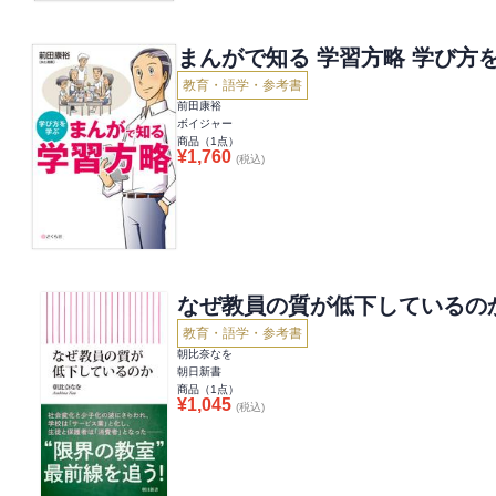
まんがで知る 学習方略 学び方
教育・語学・参考書
前田康裕
ボイジャー
商品（
1
点）
¥
1,760
(税込)
なぜ教員の質が低下しているの
教育・語学・参考書
朝比奈なを
朝日新書
商品（
1
点）
¥
1,045
(税込)