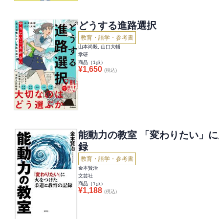
どうする進路選択
教育・語学・参考書
山本尚毅, 山口大輔
学研
商品（
1
点）
¥
1,650
(税込)
能動力の教室 「変わりたい」
録
教育・語学・参考書
金本賢治
文芸社
商品（
1
点）
¥
1,188
(税込)