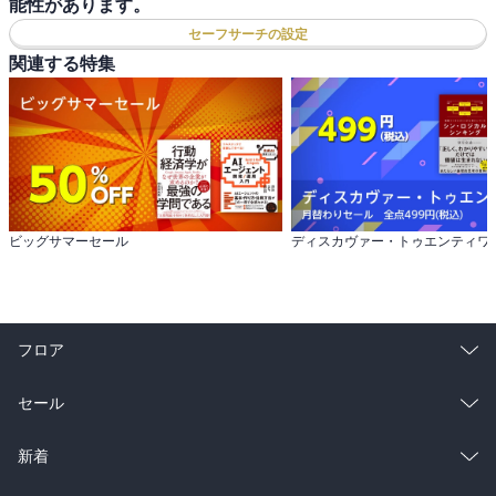
能性があります。
セーフサーチの設定
関連する特集
ビッグサマーセール
フロア
総合
コミック
セール
ラノベ
小説
総合
コミック
新着