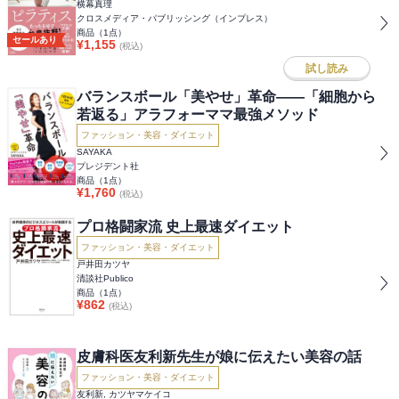
横幕真理
クロスメディア・パブリッシング（インプレス）
商品（
1
点）
セールあり
¥
1,155
(税込)
試し読み
バランスボール「美やせ」革命――「細胞から
若返る」アラフォーママ最強メソッド
ファッション・美容・ダイエット
SAYAKA
プレジデント社
商品（
1
点）
¥
1,760
(税込)
プロ格闘家流 史上最速ダイエット
ファッション・美容・ダイエット
戸井田カツヤ
清談社Publico
商品（
1
点）
¥
862
(税込)
皮膚科医友利新先生が娘に伝えたい美容の話
ファッション・美容・ダイエット
友利新, カツヤマケイコ