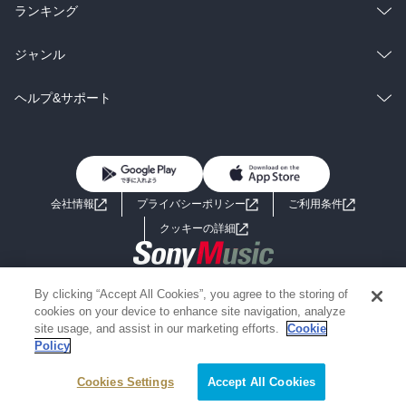
雑誌・グラビア
ビジネス・実用
ラノベ
小説
総合
コミック
ランキング
BL・TL
雑誌・グラビア
ビジネス・実用
ラノベ
小説
総合
コミック
ジャンル
BL・TL
雑誌・グラビア
ビジネス・実用
ラノベ
小説
コミック
男性コミック
ヘルプ&サポート
BL・TL
雑誌・グラビア
ビジネス・実用
女性コミック
コミック誌
初めての方へ
ヘルプ
BL・TL
ライトノベル
男子向けラノベ
よくあるご質問
お問い合わせ
会社情報
プライバシーポリシー
ご利用条件
女子向けラノベ
小説
利用規約
クッキーの詳細
国内小説
海外小説
Copyright 2017 - 2026 Sony Music Entertainment(Japan) Inc.
By clicking “Accept All Cookies”, you agree to the storing of
ミステリー
SF
Information on the site is for the Japan domestic market only
cookies on your device to enhance site navigation, analyze
powered by
site usage, and assist in our marketing efforts.
Cookie
Policy
歴史・時代小説
文学
Cookies Settings
絞り込み条件を変える
Accept All Cookies
雑誌
グラビア写真集