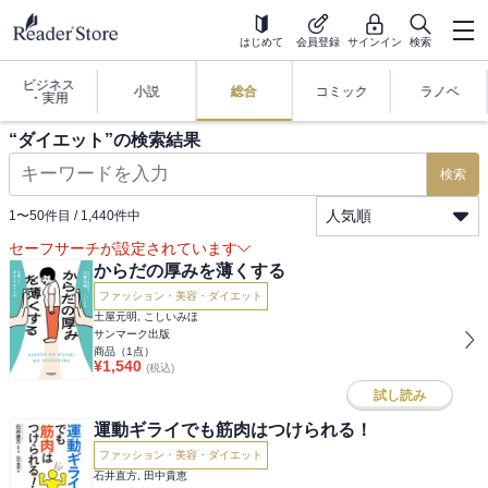
はじめて
会員登録
サインイン
検索
ビジネス
小説
総合
コミック
ラノベ
・実用
“
ダイエット
”の検索結果
検索
人気順
1
〜
50
件目 /
1,440
件中
セーフサーチが設定されています
からだの厚みを薄くする
ファッション・美容・ダイエット
土屋元明, こしいみほ
サンマーク出版
商品（
1
点）
¥
1,540
(税込)
試し読み
運動ギライでも筋肉はつけられる！
ファッション・美容・ダイエット
石井直方, 田中貴恵