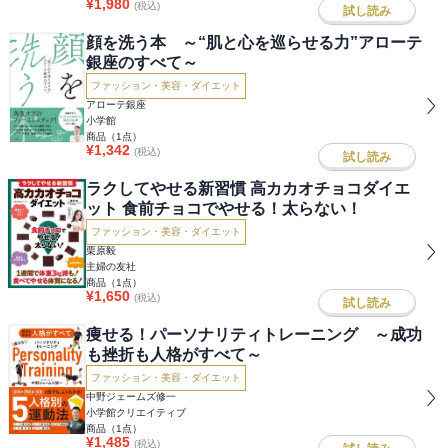
¥
1,980
(税込)
試し読み
顔を洗う本 ～“肌と心を巡らせる力”アローテ
銀座のすべて～
ファッション・美容・ダイエット
アローテ銀座
小学館
商品（
1
点）
¥
1,342
(税込)
試し読み
ラクしてやせる新習慣 高カカオチョコダイエ
ット 食前チョコでやせる！太らない！
ファッション・美容・ダイエット
栗原毅
主婦の友社
商品（
1
点）
¥
1,650
(税込)
試し読み
痩せる！パーソナリティトレーニング ～成功
も挫折も人格がすべて～
ファッション・美容・ダイエット
中野ジェームズ修一
小学館クリエイティブ
商品（
1
点）
¥
1,485
(税込)