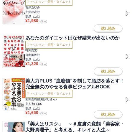
ファッション・美容・ダイエット
菅原あゆみ
主婦の友社
商品（
1
点）
¥
1,980
(税込)
試し読み
あなたのダイエットはなぜ結果が出ないのか
ファッション・美容・ダイエット
町田憲繁
自由国民社
商品（
1
点）
¥
1,320
(税込)
試し読み
美人力PLUS “血糖値”を制して脂肪を落とす！
完全無欠のやせる食事ビジュアルBOOK
ファッション・美容・ダイエット
薗田憲司(血糖おじさん)
美人力PLUS
商品（
1
点）
¥
1,650
(税込)
試し読み
「美人はリスク」 ～＃皮膚の変態「美容家・
大野真理子」と考える、キレイと人生～