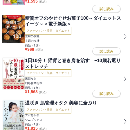
¥
1,595
(税込)
試し読み
糖質オフのやせぐせお菓子100～ダイエットス
イーツ～＜電子新版＞
ファッション・美容・ダイエット
主婦の友社
主婦の友社
商品（
1
点）
¥
968
(税込)
試し読み
1日10分！ 猫背と巻き肩を治す −10歳若返り
ストレッチ
ファッション・美容・ダイエット
廣田なお
幻冬舎単行本
商品（
1
点）
¥
1,568
(税込)
試し読み
遅咲き 肌管理オタク 美容に全ぶり
ファッション・美容・ダイエット
大沢あかね
ワニブックス
商品（
1
点）
¥
1,815
(税込)