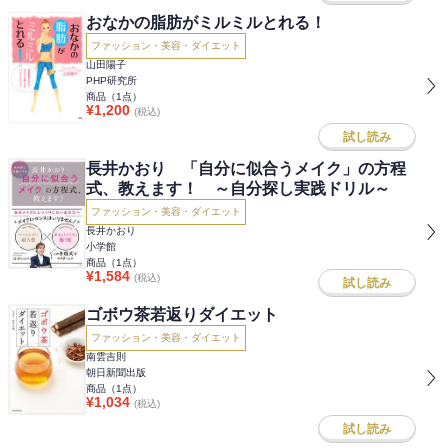
おなかの脂肪がミルミルとれる！
ファッション・美容・ダイエット
山田陽子
PHP研究所
商品（
1
点）
¥
1,200
(税込)
試し読み
長井かおり 「自分に似合うメイク」の方程
式、教えます！ ～自分探し実践ドリル～
ファッション・美容・ダイエット
長井かおり
小学館
商品（
1
点）
¥
1,584
(税込)
試し読み
ゴボウ茶若返りダイエット
ファッション・美容・ダイエット
南雲吉則
朝日新聞出版
商品（
1
点）
¥
1,034
(税込)
試し読み