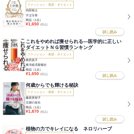
ファッション・美容・ダイエット
内田裕士
すばる舎
商品（
1
点）
¥
1,650
(税込)
試し読み
これをやめれば痩せられる―医学的に正しい
ダイエットＮＧ習慣ランキング
ファッション・美容・ダイエット
奥田昌子
東洋経済新報社
商品（
1
点）
¥
1,650
(税込)
試し読み
何歳からでも輝ける秘訣
ファッション・美容・ダイエット
藤原美智子
主婦の友社
商品（
1
点）
¥
1,870
(税込)
試し読み
植物の力でキレイになる ネロリハーブ