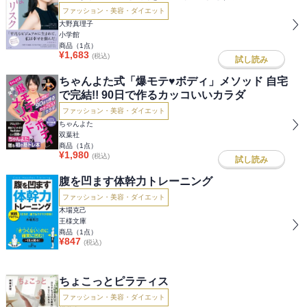
ファッション・美容・ダイエット
大野真理子
小学館
商品（
1
点）
¥
1,683
(税込)
試し読み
ちゃんよた式「爆モテ♥ボディ」メソッド 自宅
で完結!! 90日で作るカッコいいカラダ
ファッション・美容・ダイエット
ちゃんよた
双葉社
商品（
1
点）
¥
1,980
(税込)
試し読み
腹を凹ます体幹力トレーニング
ファッション・美容・ダイエット
木場克己
王様文庫
商品（
1
点）
¥
847
(税込)
ちょこっとピラティス
ファッション・美容・ダイエット