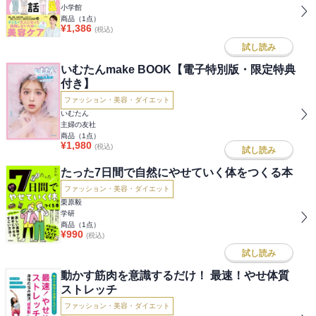
小学館
商品（
1
点）
¥
1,386
(税込)
試し読み
いむたんmake BOOK【電子特別版・限定特典
付き】
ファッション・美容・ダイエット
いむたん
主婦の友社
商品（
1
点）
¥
1,980
(税込)
試し読み
たった7日間で自然にやせていく体をつくる本
ファッション・美容・ダイエット
栗原毅
学研
商品（
1
点）
¥
990
(税込)
試し読み
動かす筋肉を意識するだけ！ 最速！やせ体質
ストレッチ
ファッション・美容・ダイエット