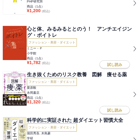
PHP研究所
商品（
1
点）
¥
1,200
(税込)
心と体、みるみるととのう！ アンチエイジン
グ・ボイトレ
ファッション・美容・ダイエット
ミニー・Ｐ
小学館
商品（
1
点）
¥
1,782
(税込)
試し読み
生き抜くためのリスク教養 図解 痩せる薬
ファッション・美容・ダイエット
栗原毅
永岡書店
商品（
1
点）
¥
1,320
(税込)
試し読み
科学的に実証された 超ダイエット習慣大全
ファッション・美容・ダイエット
堀田秀吾, 木島豪
学研