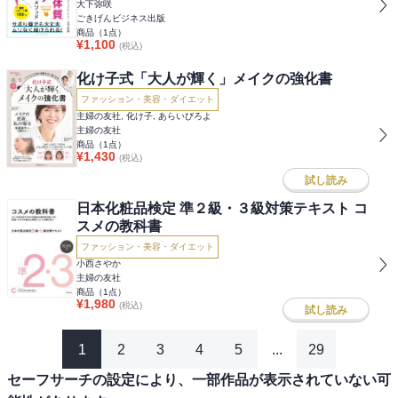
大下弥咲
ごきげんビジネス出版
商品（
1
点）
¥
1,100
(税込)
化け子式「大人が輝く」メイクの強化書
ファッション・美容・ダイエット
主婦の友社, 化け子, あらいぴろよ
主婦の友社
商品（
1
点）
¥
1,430
(税込)
試し読み
日本化粧品検定 準２級・３級対策テキスト コ
スメの教科書
ファッション・美容・ダイエット
小西さやか
主婦の友社
商品（
1
点）
¥
1,980
(税込)
試し読み
1
2
3
4
5
...
29
セーフサーチの設定により、一部作品が表示されていない可