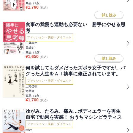
商品（
1
点）
¥
1,760
(税込)
試し読み
食事の我慢も運動も必要ない 勝手にやせる思
考
ファッション・美容・ダイエット
工藤孝文
日経BP
商品（
1
点）
¥
1,650
(税込)
試し読み
何を試してもダメだったズボラ女子ですが、バ
グった人生をＡＩ執事に修正されています。
ファッション・美容・ダイエット
上野啓樹
游藝舎
商品（
1
点）
¥
1,760
(税込)
ゆがみ、たるみ、痛み…ボディエラーを再生
自宅で効果を実感！ おうちマシンピラティス
ファッション・美容・ダイエット
miey