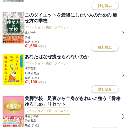
試し読み
このダイエットを最後にしたい人のための 痩
せ方の学校
ファッション・美容・ダイエット
鈴木達也
学研
商品（
1
点）
¥
1,650
(税込)
試し読み
あなたはなぜ痩せられないのか
ファッション・美容・ダイエット
池下育子
PHP研究所
商品（
1
点）
¥
1,100
(税込)
試し読み
美脚学校 足裏から全身がきれいに整う「骨格
ゆるしめ」リセット
ファッション・美容・ダイエット
神谷かのみ
三笠書房
商品（
1
点）