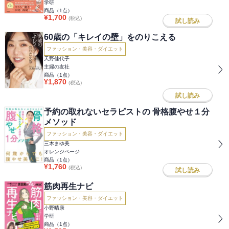
学研
商品（
1
点）
¥
1,700
(税込)
試し読み
60歳の「キレイの壁」をのりこえる
ファッション・美容・ダイエット
天野佳代子
主婦の友社
商品（
1
点）
¥
1,870
(税込)
試し読み
予約の取れないセラピストの 骨格腹やせ１分
メソッド
ファッション・美容・ダイエット
三木まゆ美
オレンジページ
商品（
1
点）
¥
1,760
(税込)
試し読み
筋肉再生ナビ
ファッション・美容・ダイエット
小野晴康
学研
商品（
1
点）