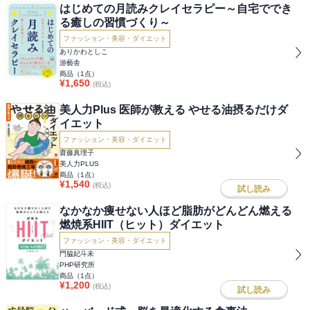
はじめての月読みクレイセラピー～自宅ででき
る癒しの習慣づくり～
ファッション・美容・ダイエット
ありかわとしこ
游藝舎
商品（
1
点）
¥
1,650
(税込)
美人力Plus 医師が教える やせる油摂るだけダ
イエット
ファッション・美容・ダイエット
齋藤真理子
美人力PLUS
商品（
1
点）
¥
1,540
(税込)
試し読み
なかなか痩せない人ほど脂肪がどんどん燃える
燃焼系HIIT（ヒット）ダイエット
ファッション・美容・ダイエット
門脇妃斗未
PHP研究所
商品（
1
点）
¥
1,200
(税込)
試し読み