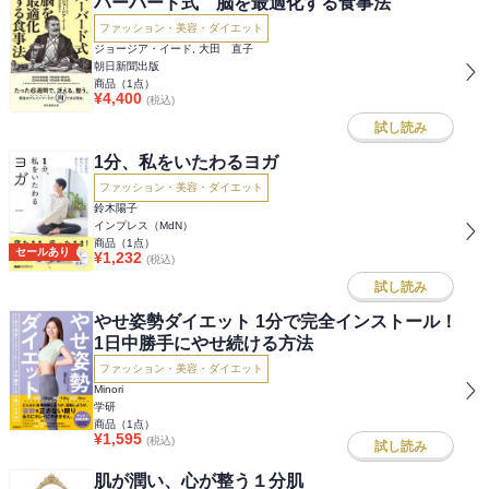
ハーバード式 脳を最適化する食事法
ファッション・美容・ダイエット
ジョージア・イード, 大田 直子
朝日新聞出版
商品（
1
点）
¥
4,400
(税込)
試し読み
1分、私をいたわるヨガ
ファッション・美容・ダイエット
鈴木陽子
インプレス（MdN）
商品（
1
点）
セールあり
¥
1,232
(税込)
試し読み
やせ姿勢ダイエット 1分で完全インストール！
1日中勝手にやせ続ける方法
ファッション・美容・ダイエット
Minori
学研
商品（
1
点）
¥
1,595
(税込)
試し読み
肌が潤い、心が整う１分肌