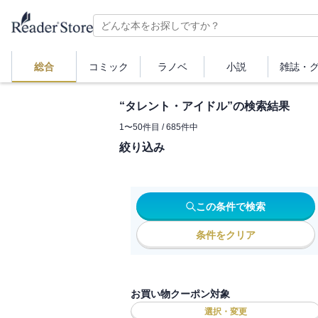
総合
コミック
ラノベ
小説
雑誌・
“
タレント・アイドル
”の検索結果
1
〜
50
件目 /
685
件中
絞り込み
この条件で検索
条件をクリア
お買い物クーポン対象
選択・変更