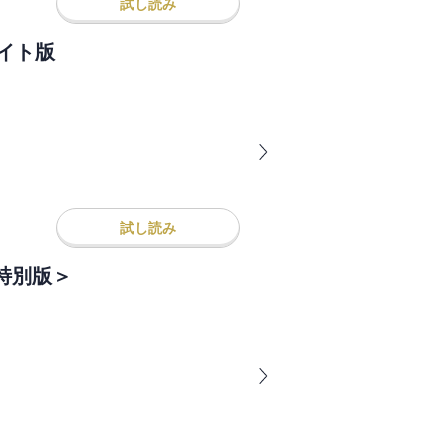
試し読み
ヴァーズvol.48 ライト版
試し読み
R＜特別版＞