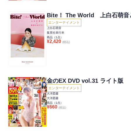
Bite！ The World 上白
エンターテイメント
上白石萌音
集英社単行本
商品（
1
点）
¥
2,420
(税込)
金のEX DVD vol.31 ライト版
エンターテイメント
大洋図書
大洋図書
商品（
1
点）
¥
660
(税込)