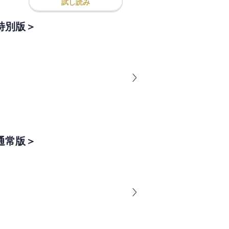
試し読み
G＜特別版＞
G＜通常版＞