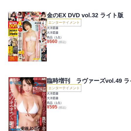
金のEX DVD vol.32 ライト版
エンターテイメント
大洋図書
大洋図書
商品（
1
点）
¥
660
(税込)
臨時増刊 ラ
エンターテイメント
大洋図書
大洋図書
商品（
1
点）
¥
595
(税込)