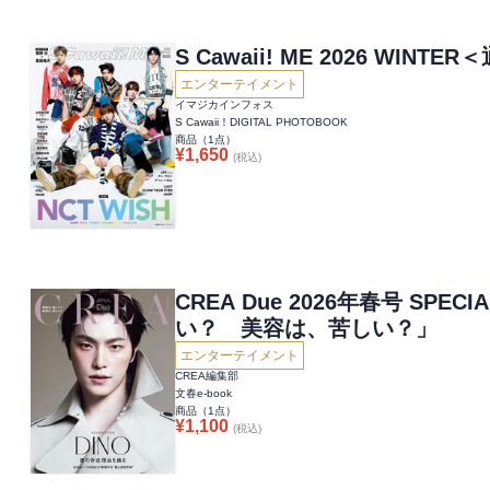
S Cawaii! ME 2026 WINTE
エンターテイメント
イマジカインフォス
S Cawaii！DIGITAL PHOTOBOOK
商品（
1
点）
¥
1,650
(税込)
CREA Due 2026年春号 SPEC
い？ 美容は、苦しい？」
エンターテイメント
CREA編集部
文春e-book
商品（
1
点）
¥
1,100
(税込)