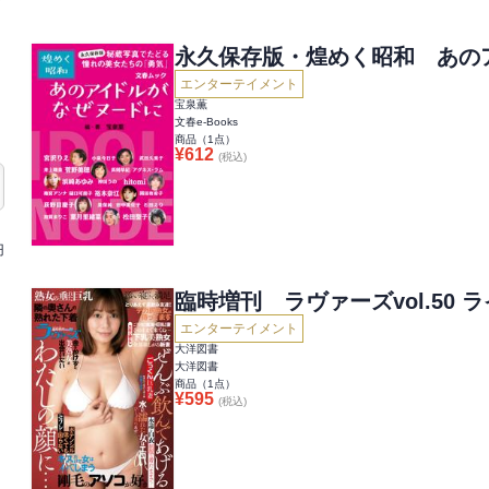
永久保存版・煌めく昭和 あの
エンターテイメント
宝泉薫
文春e-Books
商品（
1
点）
¥
612
(税込)
円
臨時増刊 ラ
エンターテイメント
大洋図書
大洋図書
商品（
1
点）
¥
595
(税込)