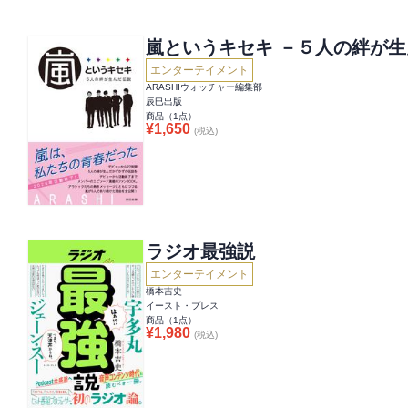
嵐というキセキ －５人の絆が
エンターテイメント
ARASHIウォッチャー編集部
辰巳出版
商品（
1
点）
¥
1,650
(税込)
ラジオ最強説
エンターテイメント
橋本吉史
イースト・プレス
商品（
1
点）
¥
1,980
(税込)