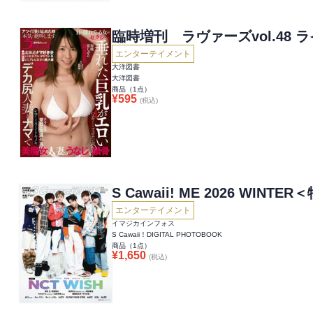
臨時増刊 ラ
エンターテイメント
大洋図書
大洋図書
商品（
1
点）
¥
595
(税込)
S Cawaii! ME 2026 WINTE
エンターテイメント
イマジカインフォス
S Cawaii！DIGITAL PHOTOBOOK
商品（
1
点）
¥
1,650
(税込)