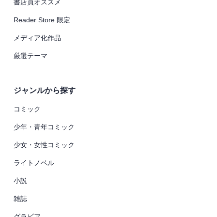
書店員オススメ
Reader Store 限定
メディア化作品
厳選テーマ
ジャンルから探す
コミック
少年・青年コミック
少女・女性コミック
ライトノベル
小説
雑誌
グラビア