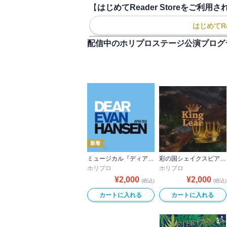
【
はじめてReader Storeをご
はじめてRe
配信中のホリプロステージ公演プログ
新着
ミュージカル『ディア・エヴァン・ハンセン』公演プログラム －稽古場写真ver.&舞台写真ver. 合本－
彩の国シェイクスピア・シリーズ 2nd Vol.3『リア王』公演プログラム
ホリプロ
ホリプロ
¥
2,000
¥
2,000
(税込)
(税込)
カートに入れる
カートに入れる