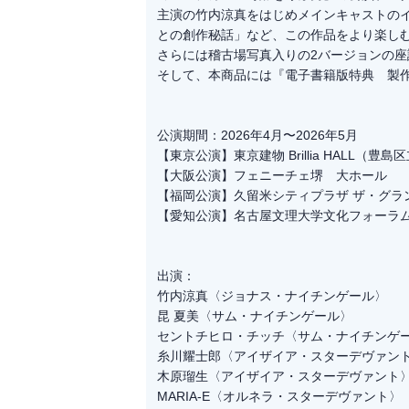
主演の竹内涼真をはじめメインキャストの
との創作秘話」など、この作品をより楽し
さらには稽古場写真入りの2バージョンの座
そして、本商品には『電子書籍版特典 製
公演期間：2026年4月〜2026年5月
【東京公演】東京建物 Brillia HALL（豊
【大阪公演】フェニーチェ堺 大ホール
【福岡公演】久留米シティプラザ ザ・グラ
【愛知公演】名古屋文理大学文化フォーラ
出演：
竹内涼真〈ジョナス・ナイチンゲール〉
昆 夏美〈サム・ナイチンゲール〉
セントチヒロ・チッチ〈サム・ナイチンゲ
糸川耀士郎〈アイザイア・スターデヴァン
木原瑠生〈アイザイア・スターデヴァント
MARIA-E〈オルネラ・スターデヴァント〉