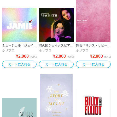
ミュージカル『ジェイミー』2025ver.公演プログラム
彩の国シェイクスピア・シリーズ2nd Vol.２『マクベス』公演プログラム
舞台『リンス・リピート ―そして、再び繰り返す―』公演プログラム
ホリプロ
ホリプロ
ホリプロ
¥
2,000
¥
2,000
¥
2,000
(税込)
(税込)
(税込)
カートに入れる
カートに入れる
カートに入れる