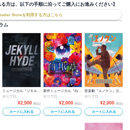
利用される方は、以下の手順に沿ってご購入にお進みください】
ader Storeを利用する方はこちら
ラム
ミュージカル『ジキル＆ハイド』2026ver.公演プログラム
新作ミュージカル『白爪草』公演プログラム
音楽劇『エノケン』公演プログラム
ホリプロ
ホリプロ
ホリプロ
¥
2,500
¥
2,000
¥
2,000
(税込)
(税込)
(税込)
カートに入れる
カートに入れる
カートに入れる