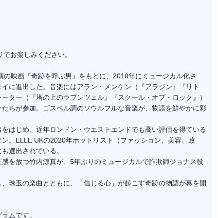
"アプリでお楽しみください。
演の映画『奇跡を呼ぶ男』をもとに、2010年にミュージカル化さ
ェイに進出した。音楽にはアラン・メンケン（『アラジン』『リト
レーター（『塔の上のラプンツェル』『スクール・オブ・ロック』）
ーたちが参加。ゴスペル調のソウルフルな音楽が、物語を鮮やかに彩
出をはじめ、近年ロンドン・ウエストエンドでも高い評価を得ている
。ELLE UKの2020年ホットリスト（ファッション、美容、政
にも選出されている。
在感を放つ竹内涼真が、5年ぶりのミュージカルで詐欺師ジョナス役
し、珠玉の楽曲とともに、「信じる心」が起こす奇跡の物語が幕を開
グラムです。