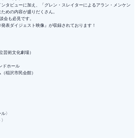
インタビューに加え、「グレン・スレイターによるアラン・メンケン
むための内容が盛りだくさん。
談会も必見です。
作発表ダイジェスト映像』が収録されております！
島区立芸術文化劇場）
ンドホール
ム（稲沢市民会館）
ール〉
ト〉
〉