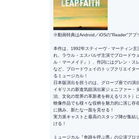
※動画特典はAndroid／iOSの"Reader
本作は、1992年スティーヴ・マーティン主
れ、ラウル・エスパルザ主演でブロードウ
ル・マーメイド』）、作詞にはグレン・ス
など、ブロードウェイのトップクリエイタ
るミュージカル！
日本版演出を担うのは、グローブ座での演
イギリスの新進気鋭演出家ジェニファー・タン
治、文化の世界の革新者を称えるリスト）
映像作品でも様々な役柄を魅力的に演じ存
に挑み、新たな一面を見せる！
実力派キャストと最高のスタッフ陣が集結
ける！
ミュージカル『奇跡を呼ぶ男』の公演プロ