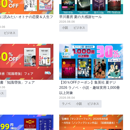
に読みたい オトナの恋愛＆人生フ
早川書房 夏の大感謝セール
2026.08.06
8.06
小説
ビジネス
ビジネス
書「知識増強」フェア
【30％OFFクーポン】集英社 夏デジ
8.06
2026 ラノベ・小説・趣味実用 1,000冊
以上対象
ネス
2026.08.04
ラノベ
小説
ビジネス