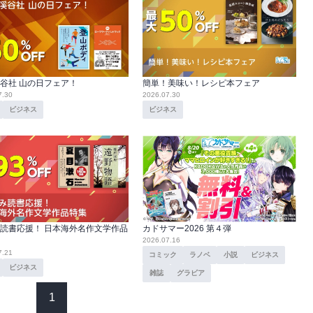
谷社 山の日フェア！
簡単！美味い！レシピ本フェア
7.30
2026.07.30
ビジネス
ビジネス
読書応援！ 日本海外名作文学作品
カドサマー2026 第４弾
2026.07.16
7.21
コミック
ラノベ
小説
ビジネス
ビジネス
雑誌
グラビア
1