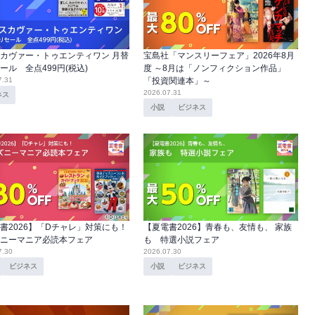
カヴァー・トゥエンティワン 月替
宝島社「マンスリーフェア」2026年8月
ール 全点499円(税込)
度 ～8月は「ノンフィクション作品」
7.31
「投資関連本」～
2026.07.31
ネス
小説
ビジネス
書2026】「Dチャレ」対策にも！
【夏電書2026】青春も、友情も、 家族
ニーマニア必読本フェア
も 特選小説フェア
7.30
2026.07.30
ビジネス
小説
ビジネス