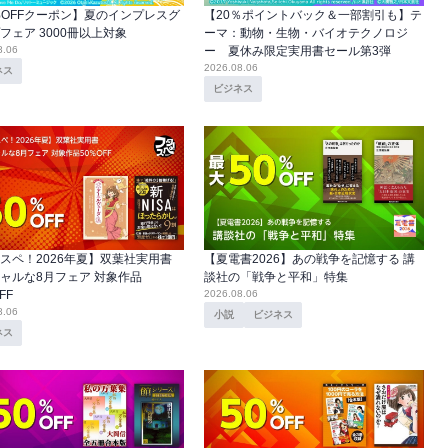
%OFFクーポン】夏のインプレスグ
【20％ポイントバック＆一部割引も】テ
フェア 3000冊以上対象
ーマ：動物・生物・バイオテクノロジ
8.06
ー 夏休み限定実用書セール第3弾
2026.08.06
ネス
ビジネス
スペ！2026年夏】双葉社実用書
【夏電書2026】あの戦争を記憶する 講
ャルな8月フェア 対象作品
談社の「戦争と平和」特集
FF
2026.08.06
8.06
小説
ビジネス
ネス