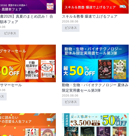
書2026】真夏のまとめ読み！ 合
スキル＆教養 爆速で上げるフェア
額本フェア
2026.08.06
8.06
ビジネス
ビジネス
サマーセール
動物・生物・バイオテクノロジー 夏休み
8.06
限定実用書セール第3弾
2026.08.06
ネス
ビジネス