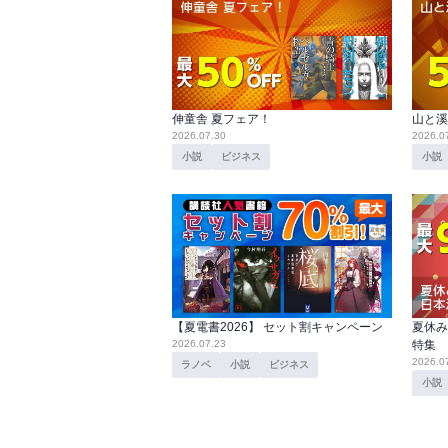
伸童舎 夏フェア！
山と溪
2026.07.30
2026.0
小説
ビジネス
小説
【夏電書2026】 セット割キャンペーン
夏休み
2026.07.23
特集
2026.0
ラノベ
小説
ビジネス
小説