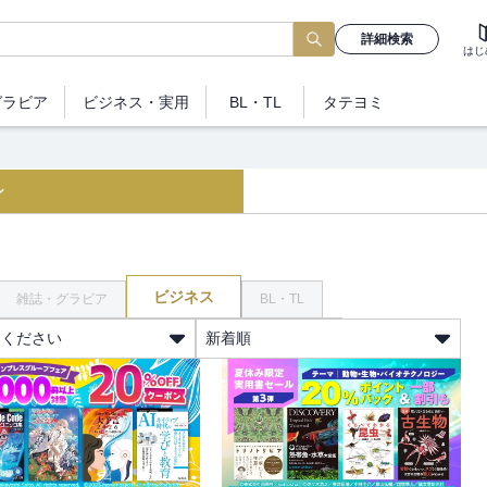
詳細検索
はじ
グラビア
ビジネス
・実用
BL・TL
タテヨミ
ン
ビジネス
雑誌・グラビア
BL・TL
てください
新着順