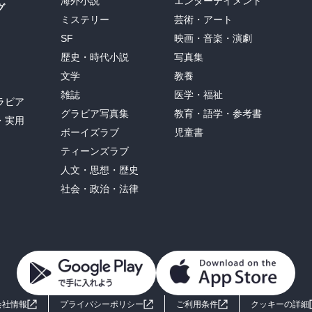
海外小説
エンターテイメント
グ
ミステリー
芸術・アート
SF
映画・音楽・演劇
歴史・時代小説
写真集
文学
教養
雑誌
医学・福祉
ラビア
グラビア写真集
教育・語学・参考書
・実用
ボーイズラブ
児童書
ティーンズラブ
人文・思想・歴史
社会・政治・法律
会社情報
プライバシーポリシー
ご利用条件
クッキーの詳細