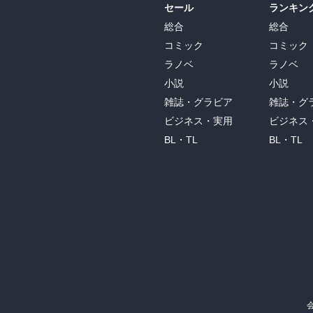
セール
ランキン
総合
総合
コミック
コミック
ラノベ
ラノベ
小説
小説
雑誌・グラビア
雑誌・グ
ビジネス・実用
ビジネス
BL・TL
BL・TL