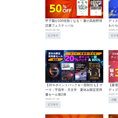
甲子園が100倍熱くなる！ 夏の高校野球
ディス
読書フェスティバル
わりセ
2026.08.04
2026.0
ビジネス
ビジ
【20％ポイントバック＆一部割引も】テ
【夏電
ーマ：宇宙学・天文学 夏休み限定実用
ディズ
書セール第2弾
2026.0
2026.07.30
小説
ビジネス