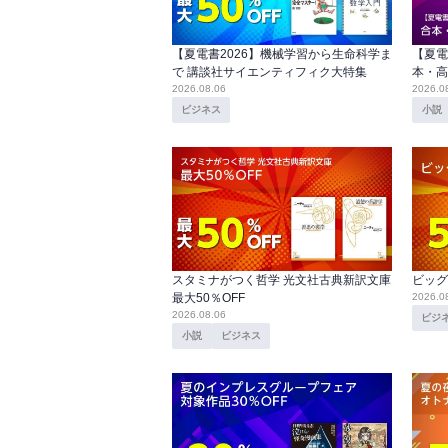
【夏電書2026】機械学習から生命科学ま
【夏電
で 講談社サイエンティフィク大特集
本・高
2026.08.06
2026.0
ビジネス
小説
スタミナがつく哲学 光文社古典新訳文庫
ビッグ
最大50％OFF
2026.0
2026.08.06
ビジ
小説
ビジネス