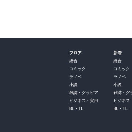
フロア
新着
総合
総合
コミック
コミック
ラノベ
ラノベ
小説
小説
雑誌・グラビア
雑誌・グ
ビジネス・実用
ビジネス
BL・TL
BL・TL