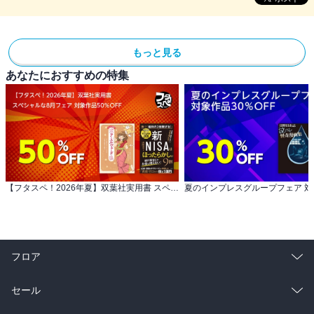
もっと見る
あなたにおすすめの特集
【フタスペ！2026年夏】双葉社実用書 スペシャルな8月フェア 対象作品50％OFF
フロア
総合
コミック
セール