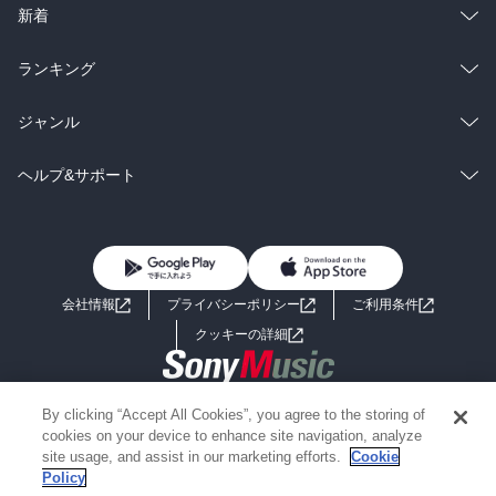
ラノベ
小説
総合
コミック
新着
雑誌・グラビア
ビジネス・実用
ラノベ
小説
総合
コミック
ランキング
BL・TL
雑誌・グラビア
ビジネス・実用
ラノベ
小説
総合
コミック
ジャンル
BL・TL
雑誌・グラビア
ビジネス・実用
ラノベ
小説
コミック
男性コミック
ヘルプ&サポート
BL・TL
雑誌・グラビア
ビジネス・実用
女性コミック
コミック誌
初めての方へ
ヘルプ
BL・TL
ライトノベル
男子向けラノベ
よくあるご質問
お問い合わせ
会社情報
プライバシーポリシー
ご利用条件
女子向けラノベ
小説
利用規約
クッキーの詳細
国内小説
海外小説
Copyright 2017 - 2026 Sony Music Entertainment(Japan) Inc.
By clicking “Accept All Cookies”, you agree to the storing of
ミステリー
SF
Information on the site is for the Japan domestic market only
cookies on your device to enhance site navigation, analyze
powered by
site usage, and assist in our marketing efforts.
Cookie
Policy
歴史・時代小説
文学