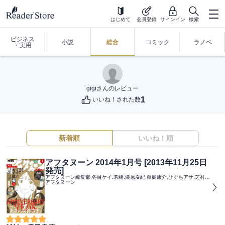
はじめて
会員登録
サインイン
検索
ビジネス
小説
総合
コミック
ラノベ
・実用
gigi
さんのレビュー
1
いいね！された数
新着順
いいね！順
アフタヌーン 2014年1月号 [2013年11月25日
発売]
アフタヌーン編集部,冬目ケイ,若緒,漆原友紀,藤島康介,ひぐちアサ,芝村裕吏,キムラダイスケ,秀河憲伸,木尾士目,真苅信二,雨松,植芝理一,北道正幸,黒田硫黄,弐瓶勉,冲方丁,槇えびし,瀧波ユカリ,榎本俊二,市川春子,イシダナオキ,岩明均,赤星トモ,清家雪子,幸村誠,カラスヤサトシ,野村亮馬,閂夜明,濱田研吾,赤名修,秋山はる,十野七,田丸浩史,岡田芽武,楢山とおる,安彦良和,吉本ゆーすけ
アフタヌーン