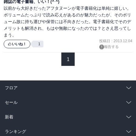
雑誌の電子書籍、いい！(^ ^)
以前から大好きだったアフタヌーンが電子書籍化は単純に嬉しい。
ボリュームたっぷりで読み応えがあるのが魅力だったが、そのボリ
ューム故に持ち運びや保管には不向きだった。電子書籍化でそのデ
メリットも解消され、もはや無敵になったのでは？とさえ思ってし
まう。
投稿日
:
2013.12.04
いいね！
1
報告する
1
フロア
総合
コミック
セール
ラノベ
小説
総合
コミック
新着
雑誌・グラビア
ビジネス・実用
ラノベ
小説
総合
コミック
ランキング