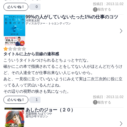
投稿日
:
2013.11.02
いいね！
0
報告する
99%の人がしていないたった1%の仕事のコツ
河野英太郎
ディスカヴァー・トゥエンティワン
タイトルに上から目線の違和感
こういうタイトルつけられるとちょっとヤだな。

確かにこの本で指摘されてることをしてない人がほとんどだろうけ
ど、その人達全てが仕事出来ない人じゃないから。

あと、一見役に立っていないようにみえて実は二次三次的に役に立
ってる人って沢山いるんだよね。

その辺りの視野の狭さも気になった。
投稿日
:
2013.11.02
いいね！
1
報告する
あしたのジョー（２０）
高森朝雄,ちばてつや
週刊少年マガジン