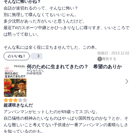
そんなに怖いかね？
会話が途切れるのって、そんなに怖い？

別に無理して喋んなくてもいいじゃん。

多少沈黙があった方がいいと思うんだけど。

最近TVのスポーツ中継とかひっきりなしに喋りすぎ、いいところで
は黙ってて欲しい。

そんな私には全く役に立ちませんでした、この本。
投稿日
:
2013.11.02
いいね！
3
報告する
何のために生まれてきたの？ 希望のありか
やなせたかし
PHP研究所
超遅咲きなんだ
アンパンマンがヒットしたのが69歳ってスゴいな。

自己犠牲の精神みたいなものはやっぱり国民性なのかな？とか、そ
んな難しいこと考えてない子供達が一番アンパンマンの素晴らしさ
を知っているのかも。