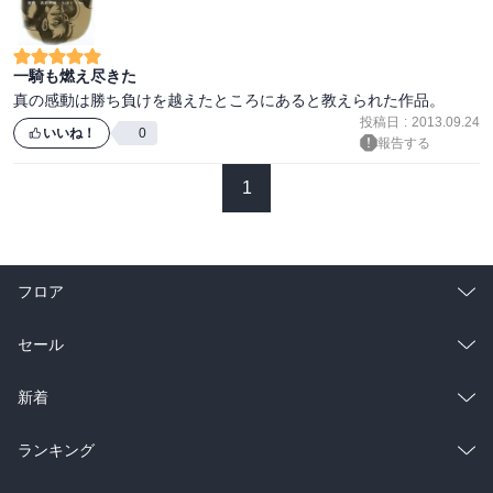
一騎も燃え尽きた
投稿日
:
2013.09.24
いいね！
0
報告する
1
フロア
総合
コミック
セール
ラノベ
小説
総合
コミック
新着
雑誌・グラビア
ビジネス・実用
ラノベ
小説
総合
コミック
ランキング