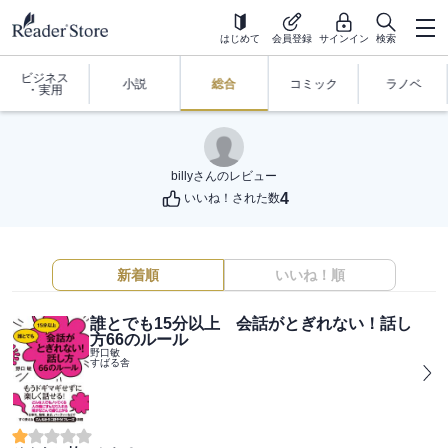
はじめて
会員登録
サインイン
検索
ビジネス
小説
総合
コミック
ラノベ
・実用
billy
さんのレビュー
4
いいね！された数
新着順
いいね！順
誰とでも15分以上 会話がとぎれない！話し
方66のルール
野口敏
すばる舎